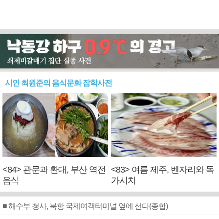
시인 최원준의 음식문화 잡학사전
<84> 관문과 환대, 부산 역전
<83> 여름 제주, 벤자리와 독
음식
가시치
■ 해수부 청사, 북항 국제여객터미널 옆에 선다(종합)