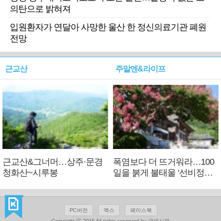
의탄으로 밝혀져
입원환자가 연달아 사망한 울산 한 정신의료기관 폐원
전망
근교산
주말엔&라이프
근교산&그너머…상주·문경
폭염보다 더 뜨거워라…100
청화산~시루봉
일을 붉게 불태울 ‘선비정신’
피었네
PC버전
엑스
페이스북