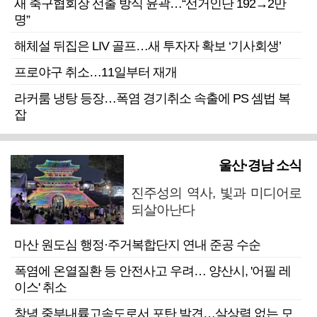
새 축구협회장 선출 방식 윤곽…“선거인단 192→2만
명”
해체설 뒤집은 LIV 골프…새 투자자 확보 ‘기사회생’
프로야구 취소…11일부터 재개
라커룸 냉탕 등장…폭염 경기취소 속출에 PS 셈법 복
잡
울산·경남 소식
진주성의 역사, 빛과 미디어로
되살아난다
마산 원도심 행정·주거복합단지 연내 준공 수순
폭염에 온열질환 등 안전사고 우려… 양산시, '어필 레
이스' 취소
창녕 중부내륙고속도로서 포탄 발견…살상력 없는 모