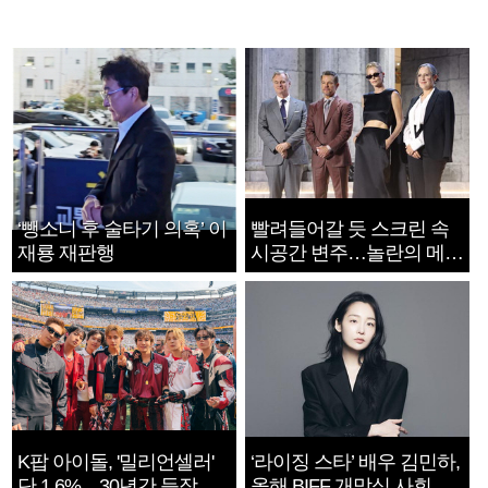
‘뺑소니 후 술타기 의혹’ 이
빨려들어갈 듯 스크린 속
재룡 재판행
시공간 변주…놀란의 메시
지는 ‘전쟁 속죄’
K팝 아이돌, '밀리언셀러'
‘라이징 스타’ 배우 김민하,
단 1.6%…30년간 등장
올해 BIFF 개막식 사회자