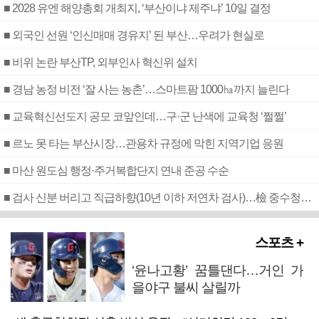
■ 2028 유엔 해양총회 개최지, ‘부산이냐 제주냐’ 10일 결정
■ 외국인 선원 ‘인신매매 경유지’ 된 부산…우려가 현실로
■ 비위 논란 부산TP, 외부인사 혁신위 설치
■ 경남 농정 비전 ‘잘 사는 농촌’…스마트팜 1000㏊까지 늘린다
■ 교육혁신선도지 공모 코앞인데…구·군 난색에 교육청 ‘쩔쩔’
■ 르노 못 타는 부산시장…관용차 규정에 막힌 지역기업 응원
■ 마산 원도심 행정·주거복합단지 연내 준공 수순
■ 검사 신분 버리고 직급하향(10년 이하 저연차 검사)…檢 중수청행 기피
스포츠 +
‘윤나고황’ 꿈틀댄다…거인 가
을야구 불씨 살릴까