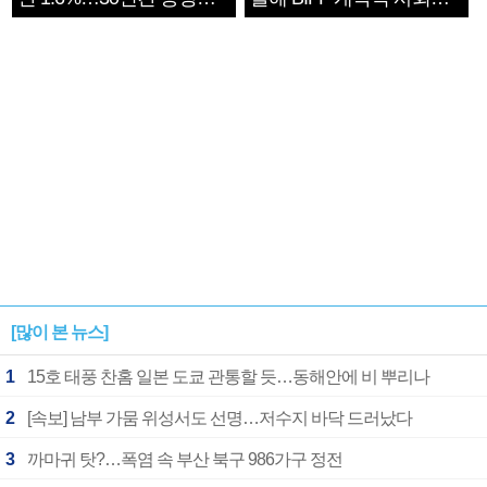
1182개팀 전수조사
확정
[많이 본 뉴스]
1
15호 태풍 찬홈 일본 도쿄 관통할 듯…동해안에 비 뿌리나
2
[속보] 남부 가뭄 위성서도 선명…저수지 바닥 드러났다
3
까마귀 탓?…폭염 속 부산 북구 986가구 정전