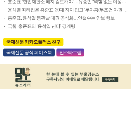
홍준표 “헌법재판소 폐지 검토해야”…유승민 “역할 없는 여성가족부 해체”
윤석열 따라잡은 홍준표, 20대 지지 업고 ‘무야홍(무조건 야권 후보는 홍준표)’ 현실화할까
홍준표, 윤석열 등판날 대권 공식화…안철수는 안보 행보
국힘, 홍준표의 ‘윤석열 난타’ 경계령
국제신문 카카오플러스 친구
국제신문 공식 페이스북
인스타그램