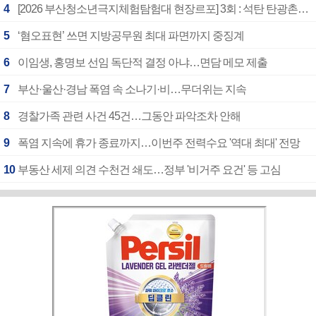
4
[2026 부산청소년극지체험탐험대 현장르포] 3회 : 석탄 탄광촌에서 북극 연구의 중심지로
5
‘혐오표현’ 쓰면 지방공무원 최대 파면까지 중징계
6
이임생, 홍명보 선임 독단적 결정 아냐…면담 메모 제출
7
부산·울산·경남 폭염 속 소나기·비…무더위는 지속
8
경찰가족 관련 사건 45건…그동안 파악조차 안해
9
폭염 지속에 휴가 종료까지…이번주 전력수요 '역대 최대' 전망
10
부동산 세제 의견 수천건 쇄도…정부 '비거주 요건' 등 고심