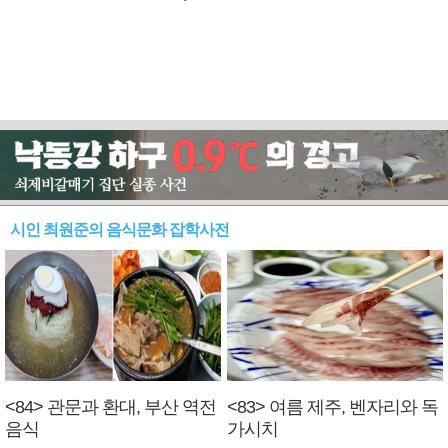
시인 최원준의 음식문화 잡학사전
<84> 관문과 환대, 부산 역전
<83> 여름 제주, 벤자리와 독
음식
가시치