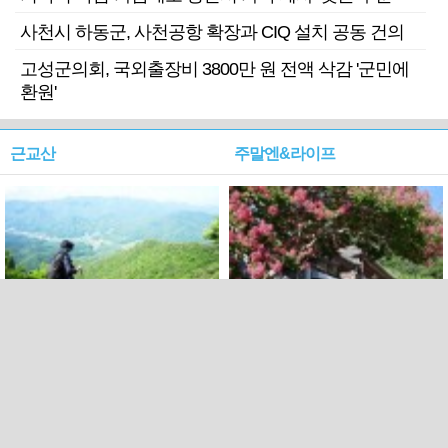
사천시 하동군, 사천공항 확장과 CIQ 설치 공동 건의
고성군의회, 국외출장비 3800만 원 전액 삭감 '군민에
환원'
근교산
주말엔&라이프
근교산&그너머…상주·문경
폭염보다 더 뜨거워라…100
청화산~시루봉
일을 붉게 불태울 ‘선비정신’
피었네
PC버전
엑스
페이스북