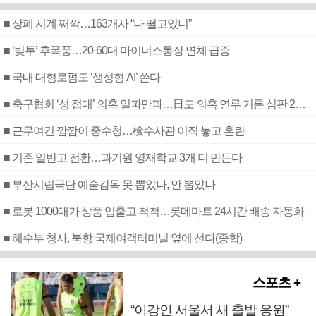
■ 상폐 시계 째깍…163개사 “나 떨고있니”
■ ‘빚투’ 후폭풍…20·60대 마이너스통장 연체 급증
■ 국내 대형로펌도 ‘생성형 AI’ 쓴다
■ 축구협회 ‘성 접대’ 의혹 일파만파…日도 의혹 연루 거론 심판 2명 조사
■ 근무여건 깜깜이 중수청…檢수사관 이직 놓고 혼란
■ 기존 일반고 전환…과기원 영재학교 3개 더 만든다
■ 부산시립극단 예술감독 못 뽑았나, 안 뽑았나
■ 로봇 1000대가 상품 입출고 척척…롯데마트 24시간 배송 자동화
■ 해수부 청사, 북항 국제여객터미널 옆에 선다(종합)
스포츠 +
“이강인 서울서 새 출발 응원”