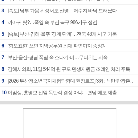
3
[속보] 남부 가뭄 위성서도 선명…저수지 바닥 드러났다
4
까마귀 탓?…폭염 속 부산 북구 986가구 정전
5
[속보] 부산·김해·울주 ‘경계 단계’…전국 48개 시군 가뭄
6
‘혐오표현’ 쓰면 지방공무원 최대 파면까지 중징계
7
부산·울산·경남 폭염 속 소나기·비…무더위는 지속
8
김해시의회, 11일 544억 원 규모 민생지원금 조례안 처리 주목
9
[2026 부산청소년극지체험탐험대 현장르포] 3회 : 석탄 탄광촌에서 북극 연구의 중심지로
10
이임생, 홍명보 선임 독단적 결정 아냐…면담 메모 제출