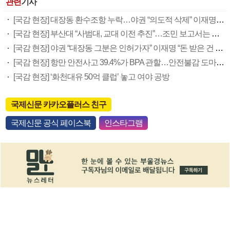
관련
기사
[국감 현장] 대장동 환수조항 누락…야권 “의도적 삭제” 이재명 “보고 못 받아”
[국감 현장] 부산대 “사범대, 교대 이전 추진”…조민 보고서는 공개 거부
[국감 현장] 야권 “대장동 그분은 인허가자” 이재명 “돈 받은 건 국힘”
[국감 현장] 항만 안전사고 39.4%가 BPA 관할…안전불감 도마 위
[국감 현장] ‘화천대유 50억 클럽’ 놓고 여야 공방
국제신문 카카오플러스 친구
국제신문 공식 페이스북
인스타그램