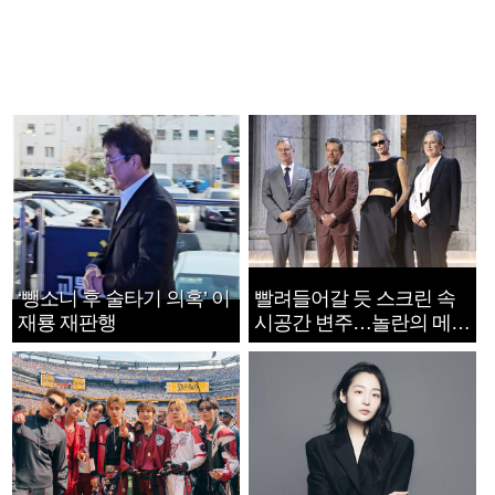
‘뺑소니 후 술타기 의혹’ 이
빨려들어갈 듯 스크린 속
재룡 재판행
시공간 변주…놀란의 메시
지는 ‘전쟁 속죄’