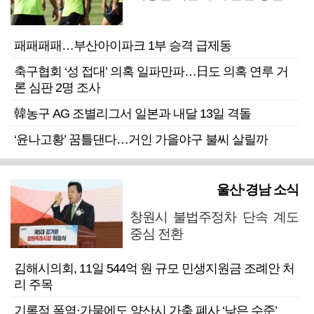
패패패패…부산아이파크 1부 승격 급제동
축구협회 ‘성 접대’ 의혹 일파만파…日도 의혹 연루 거
론 심판 2명 조사
韓농구 AG 조별리그서 일본과 내달 13일 격돌
‘윤나고황’ 꿈틀댄다…거인 가을야구 불씨 살릴까
울산·경남 소식
창원시 불법주정차 단속 계도
중심 전환
김해시의회, 11일 544억 원 규모 민생지원금 조례안 처
리 주목
기록적 폭염·가뭄에도 양산시 가축 폐사 ‘낮은 수준’