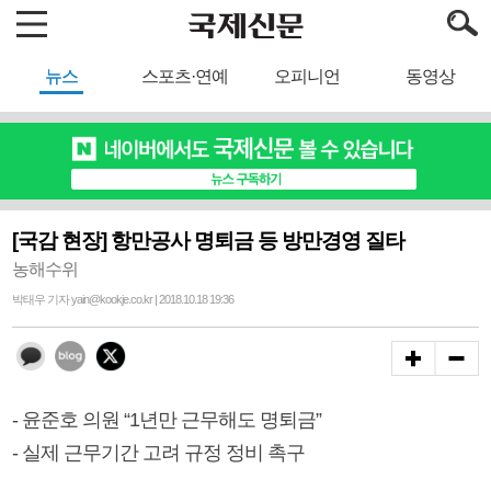
뉴스
스포츠·연예
오피니언
동영상
[국감 현장] 항만공사 명퇴금 등 방만경영 질타
농해수위
박태우 기자 yain@kookje.co.kr | 2018.10.18 19:36
- 윤준호 의원 “1년만 근무해도 명퇴금”
- 실제 근무기간 고려 규정 정비 촉구