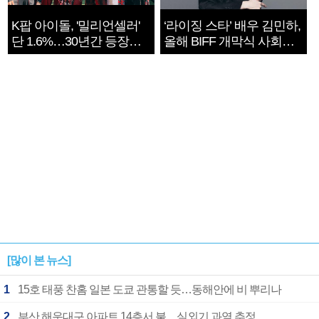
K팝 아이돌, '밀리언셀러'
‘라이징 스타’ 배우 김민하,
단 1.6%…30년간 등장
올해 BIFF 개막식 사회자
1182개팀 전수조사
확정
[많이 본 뉴스]
1
15호 태풍 찬홈 일본 도쿄 관통할 듯…동해안에 비 뿌리나
2
부산 해운대구 아파트 14층서 불…실외기 과열 추정