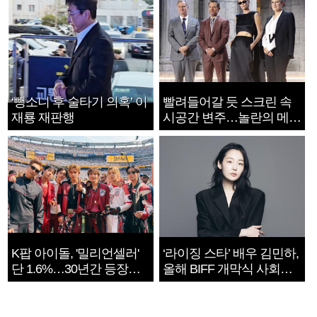
‘뺑소니 후 술타기 의혹’ 이
빨려들어갈 듯 스크린 속
재룡 재판행
시공간 변주…놀란의 메시
지는 ‘전쟁 속죄’
K팝 아이돌, '밀리언셀러'
‘라이징 스타’ 배우 김민하,
단 1.6%…30년간 등장
올해 BIFF 개막식 사회자
1182개팀 전수조사
확정