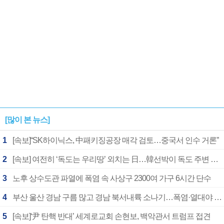
[많이 본 뉴스]
1
[속보]“SK하이닉스, 中패키징공장 매각 검토…중국서 인수 거론”
2
[속보] 여전히 ‘독도는 우리땅’ 외치는 日…韓선박이 독도 주변 해양조사 활동하자 반발
3
노후 상수도관 파열에 폭염 속 사상구 2300여 가구 6시간 단수
4
부산 울산 경남 구름 많고 경남 북서내륙 소나기…폭염·열대야 계속
5
[속보]‘尹 탄핵 반대’ 세계로교회 손현보, 백악관서 트럼프 접견