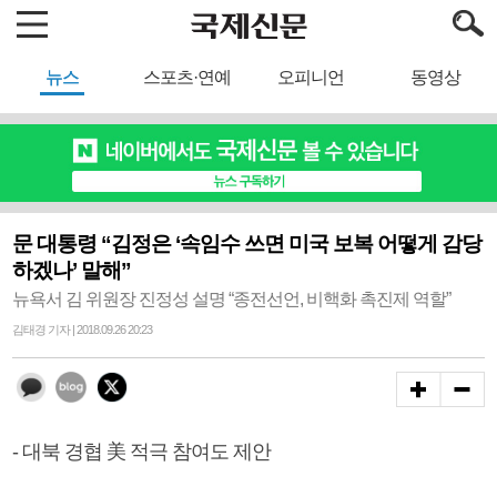
뉴스
스포츠·연예
오피니언
동영상
문 대통령 “김정은 ‘속임수 쓰면 미국 보복 어떻게 감당
하겠나’ 말해”
뉴욕서 김 위원장 진정성 설명 “종전선언, 비핵화 촉진제 역할”
김태경 기자 | 2018.09.26 20:23
- 대북 경협 美 적극 참여도 제안