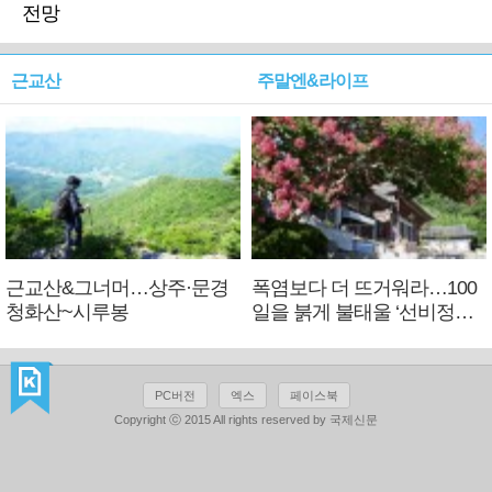
전망
근교산
주말엔&라이프
근교산&그너머…상주·문경
폭염보다 더 뜨거워라…100
청화산~시루봉
일을 붉게 불태울 ‘선비정신’
피었네
PC버전
엑스
페이스북
Copyright ⓒ 2015 All rights reserved by 국제신문