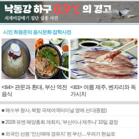
시인 최원준의 음식문화 잡학사전
<84> 관문과 환대, 부산 역전
<83> 여름 제주, 벤자리와 독
음식
가시치
■ 해수부 청사, 북항 국제여객터미널 옆에 선다(종합)
■ 2028 유엔 해양총회 개최지, ‘부산이냐 제주냐’ 10일 결정
■ 외국인 선원 ‘인신매매 경유지’ 된 부산…우려가 현실로