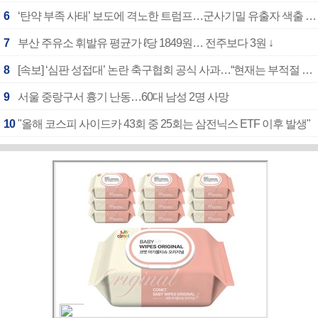
6
‘탄약 부족 사태’ 보도에 격노한 트럼프…군사기밀 유출자 색출 지시
7
부산 주유소 휘발유 평균가 ℓ당 1849원… 전주보다 3원 ↓
8
[속보] ‘심판 성접대’ 논란 축구협회 공식 사과…“현재는 부적절 행위 없어”
9
서울 중랑구서 흉기 난동…60대 남성 2명 사망
10
"올해 코스피 사이드카 43회 중 25회는 삼전닉스 ETF 이후 발생"