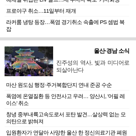
프로야구 취소…11일부터 재개
라커룸 냉탕 등장…폭염 경기취소 속출에 PS 셈법 복
잡
울산·경남 소식
진주성의 역사, 빛과 미디어로
되살아난다
마산 원도심 행정·주거복합단지 연내 준공 수순
폭염에 온열질환 등 안전사고 우려… 양산시, '어필 레
이스' 취소
창녕 중부내륙고속도로서 포탄 발견…살상력 없는 모
의탄으로 밝혀져
입원환자가 연달아 사망한 울산 한 정신의료기관 폐원