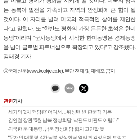
를 이끌고 경제가 평화를 지키게 될 것이다. 미국의 참여
는 동북아 발전을 가속하고 지역의 안정화에 큰 힘이 될
것이다. 이 자리를 빌려 미국의 적극적인 참여를 제안한
다”고 말했다. 또 “한반도 평화의 가장 든든한 초석은 한미
동맹”이라며 “군사동맹에서 시작한 한미동맹은 경제동맹
을 넘어 글로벌 파트너십으로 확장되고 있다”고 강조했다.
김태경 기자
ⓒ국제신문(www.kookje.co.kr), 무단 전재 및 재배포 금지
관련
기사
세기의 ‘2차 핵담판’ 어디서…워싱턴·빈·판문점 거론
김연철 장관 “6월 남북 정상회담, 낙관도 비관도 어렵다”
귀국한 문 대통령, 남북 정상회담·협치 고민할 듯
“문재인 대통령, 4차 남북 정상회담 열리면 김정은에 트럼프 메시지 전달”