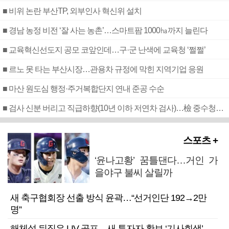
■ 비위 논란 부산TP, 외부인사 혁신위 설치
■ 경남 농정 비전 ‘잘 사는 농촌’…스마트팜 1000㏊까지 늘린다
■ 교육혁신선도지 공모 코앞인데…구·군 난색에 교육청 ‘쩔쩔’
■ 르노 못 타는 부산시장…관용차 규정에 막힌 지역기업 응원
■ 마산 원도심 행정·주거복합단지 연내 준공 수순
■ 검사 신분 버리고 직급하향(10년 이하 저연차 검사)…檢 중수청행 기피
스포츠 +
‘윤나고황’ 꿈틀댄다…거인 가
을야구 불씨 살릴까
새 축구협회장 선출 방식 윤곽…“선거인단 192→2만
명”
해체설 뒤집은 LIV 골프…새 투자자 확보 ‘기사회생’