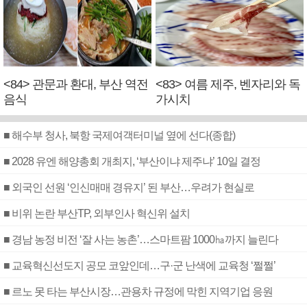
<84> 관문과 환대, 부산 역전
<83> 여름 제주, 벤자리와 독
음식
가시치
■ 해수부 청사, 북항 국제여객터미널 옆에 선다(종합)
■ 2028 유엔 해양총회 개최지, ‘부산이냐 제주냐’ 10일 결정
■ 외국인 선원 ‘인신매매 경유지’ 된 부산…우려가 현실로
■ 비위 논란 부산TP, 외부인사 혁신위 설치
■ 경남 농정 비전 ‘잘 사는 농촌’…스마트팜 1000㏊까지 늘린다
■ 교육혁신선도지 공모 코앞인데…구·군 난색에 교육청 ‘쩔쩔’
■ 르노 못 타는 부산시장…관용차 규정에 막힌 지역기업 응원