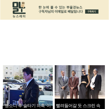
‘뺑소니 후 술타기 의혹’ 이
빨려들어갈 듯 스크린 속