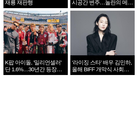
재룡 재판행
시공간 변주…놀란의 메시
지는 ‘전쟁 속죄’
K팝 아이돌, '밀리언셀러'
‘라이징 스타’ 배우 김민하,
단 1.6%…30년간 등장
올해 BIFF 개막식 사회자
1182개팀 전수조사
확정