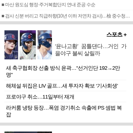
■ 마산 원도심 행정·주거복합단지 연내 준공 수순
■ 검사 신분 버리고 직급하향(10년 이하 저연차 검사)…檢 중수청행 기피
스포츠 +
‘윤나고황’ 꿈틀댄다…거인 가
을야구 불씨 살릴까
새 축구협회장 선출 방식 윤곽…“선거인단 192→2만
명”
해체설 뒤집은 LIV 골프…새 투자자 확보 ‘기사회생’
프로야구 취소…11일부터 재개
라커룸 냉탕 등장…폭염 경기취소 속출에 PS 셈법 복
잡