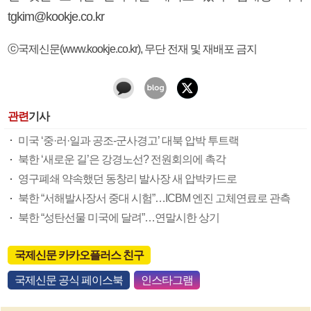
tgkim@kookje.co.kr
ⓒ국제신문(www.kookje.co.kr), 무단 전재 및 재배포 금지
관련
기사
미국 ‘중·러·일과 공조-군사경고’ 대북 압박 투트랙
북한 ‘새로운 길’은 강경노선? 전원회의에 촉각
영구폐쇄 약속했던 동창리 발사장 새 압박카드로
북한 “서해발사장서 중대 시험”…ICBM 엔진 고체연료로 관측
북한 “성탄선물 미국에 달려”…연말시한 상기
국제신문 카카오플러스 친구
국제신문 공식 페이스북
인스타그램