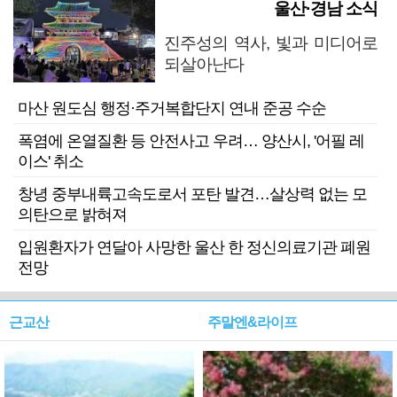
울산·경남 소식
진주성의 역사, 빛과 미디어로
되살아난다
마산 원도심 행정·주거복합단지 연내 준공 수순
폭염에 온열질환 등 안전사고 우려… 양산시, '어필 레
이스' 취소
창녕 중부내륙고속도로서 포탄 발견…살상력 없는 모
의탄으로 밝혀져
입원환자가 연달아 사망한 울산 한 정신의료기관 폐원
전망
근교산
주말엔&라이프