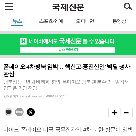
뉴스
스포츠·연예
오피니언
동영상
폼페이오 4차방북 임박…‘핵신고-종전선언’ 빅딜 성사
관심
남북정상 ‘1년내 비핵화’ 합의, 폼페이오 방북 땐 분수령…일정서
김정은 면담 전망
김태경 기자 tgkim@kookje.co.kr | 2018.08.20 21:16
마이크 폼페이오 미국 국무장관의 4차 북한 방문이 임박