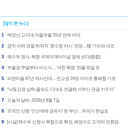
[많이 본 뉴스]
1
백양산 고지대 마을우물 55년 만에 바닥
2
경위 이하 경찰 하위직 ‘중수청 러시’ 전망…檢 기피와 대조
3
해수부 청사, 북항 국제여객터미널 옆에 선다(종합)
4
부울경 주말부터 비소식…‘극한 폭염’ 한풀 꺾일 듯
5
피란마을 67년 역사인데…전교생 24명 아미초 통폐합 기로
6
“낙동강권 삼락·을숙도·다대포 연결해 서부산 관광 키우자”
7
오늘의 날씨- 2026년 8월 7일
8
외국인 선원 ‘인신매매 경유지’ 된 부산…우려가 현실로
9
[사설] 해수부 신청사 북항으로 확정, 해양수도 도약의 전환점