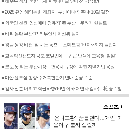
■ 해수부 청사, 북항 국제여객터미널 옆에 선다(종합)
■ 2028 유엔 해양총회 개최지, ‘부산이냐 제주냐’ 10일 결정
■ 외국인 선원 ‘인신매매 경유지’ 된 부산…우려가 현실로
■ 비위 논란 부산TP, 외부인사 혁신위 설치
■ 경남 농정 비전 ‘잘 사는 농촌’…스마트팜 1000㏊까지 늘린다
■ 교육혁신선도지 공모 코앞인데…구·군 난색에 교육청 ‘쩔쩔’
■ 르노 못 타는 부산시장…관용차 규정에 막힌 지역기업 응원
■ 마산 원도심 행정·주거복합단지 연내 준공 수순
■ 검사 신분 버리고 직급하향(10년 이하 저연차 검사)…檢 중수청행 기피
스포츠 +
‘윤나고황’ 꿈틀댄다…거인 가
을야구 불씨 살릴까