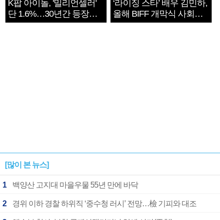
K팝 아이돌, '밀리언셀러'
‘라이징 스타’ 배우 김민하,
단 1.6%…30년간 등장
올해 BIFF 개막식 사회자
1182개팀 전수조사
확정
[많이 본 뉴스]
1
백양산 고지대 마을우물 55년 만에 바닥
2
경위 이하 경찰 하위직 ‘중수청 러시’ 전망…檢 기피와 대조