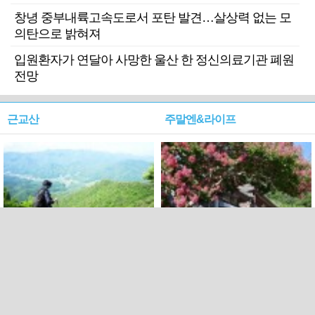
창녕 중부내륙고속도로서 포탄 발견…살상력 없는 모
의탄으로 밝혀져
입원환자가 연달아 사망한 울산 한 정신의료기관 폐원
전망
근교산
주말엔&라이프
근교산&그너머…상주·문경
폭염보다 더 뜨거워라…100
청화산~시루봉
일을 붉게 불태울 ‘선비정신’
피었네