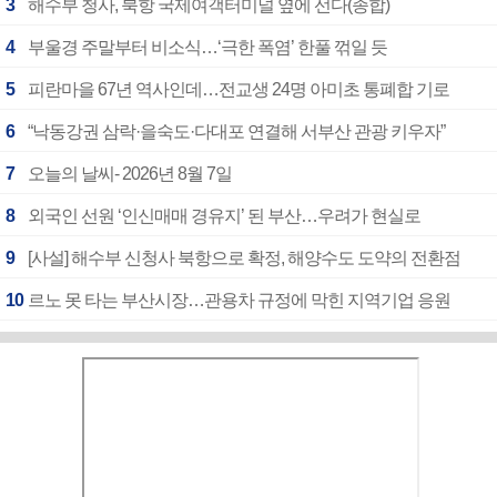
3
해수부 청사, 북항 국제여객터미널 옆에 선다(종합)
4
부울경 주말부터 비소식…‘극한 폭염’ 한풀 꺾일 듯
5
피란마을 67년 역사인데…전교생 24명 아미초 통폐합 기로
6
“낙동강권 삼락·을숙도·다대포 연결해 서부산 관광 키우자”
7
오늘의 날씨- 2026년 8월 7일
8
외국인 선원 ‘인신매매 경유지’ 된 부산…우려가 현실로
9
[사설] 해수부 신청사 북항으로 확정, 해양수도 도약의 전환점
10
르노 못 타는 부산시장…관용차 규정에 막힌 지역기업 응원