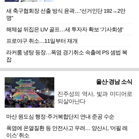
새 축구협회장 선출 방식 윤곽…“선거인단 192→2만
명”
해체설 뒤집은 LIV 골프…새 투자자 확보 ‘기사회생’
프로야구 취소…11일부터 재개
라커룸 냉탕 등장…폭염 경기취소 속출에 PS 셈법 복
잡
울산·경남 소식
진주성의 역사, 빛과 미디어로
되살아난다
마산 원도심 행정·주거복합단지 연내 준공 수순
폭염에 온열질환 등 안전사고 우려… 양산시, '어필 레
이스' 취소