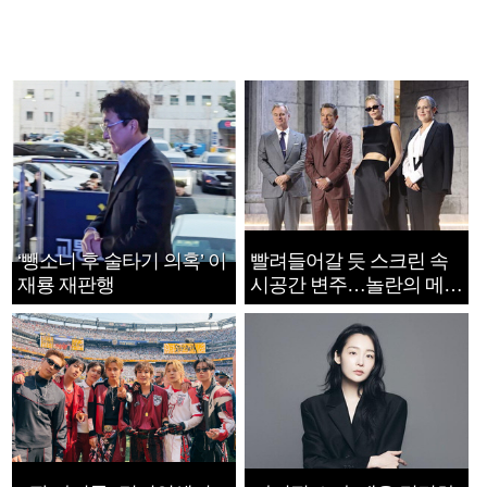
‘뺑소니 후 술타기 의혹’ 이
빨려들어갈 듯 스크린 속
재룡 재판행
시공간 변주…놀란의 메시
지는 ‘전쟁 속죄’