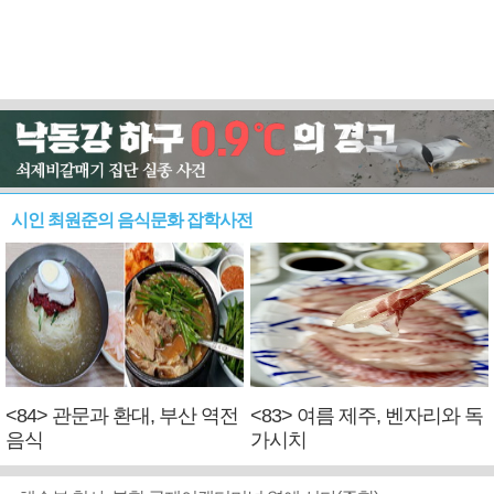
시인 최원준의 음식문화 잡학사전
<84> 관문과 환대, 부산 역전
<83> 여름 제주, 벤자리와 독
음식
가시치