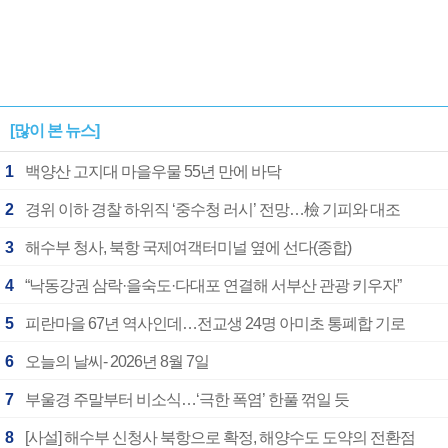
[많이 본 뉴스]
1
백양산 고지대 마을우물 55년 만에 바닥
2
경위 이하 경찰 하위직 ‘중수청 러시’ 전망…檢 기피와 대조
3
해수부 청사, 북항 국제여객터미널 옆에 선다(종합)
4
“낙동강권 삼락·을숙도·다대포 연결해 서부산 관광 키우자”
5
피란마을 67년 역사인데…전교생 24명 아미초 통폐합 기로
6
오늘의 날씨- 2026년 8월 7일
7
부울경 주말부터 비소식…‘극한 폭염’ 한풀 꺾일 듯
8
[사설] 해수부 신청사 북항으로 확정, 해양수도 도약의 전환점