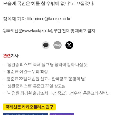
모습에 국민은 혀를 찰 수밖에 없다”고 꼬집었다.
정옥재 기자 littleprince@kookje.co.kr
ⓒ국제신문(www.kookje.co.kr), 무단 전재 및 재배포 금지
관련
기사
‘성완종 리스트’ 족쇄 풀고 당 장악력 강화 나설 듯
홍준표·이완구 무죄 확정
홍준표 22일 대법원 선고…한국당도 ‘운명의 날’
‘성완종 리스트’ 홍준표 22일 상고심
“서청원·최경환 출당조치 과정 중요”…정우택, 홍준표와 친박청산 온도차
국제신문 카카오플러스 친구