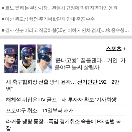
■ 르노 못 타는 부산시장…관용차 규정에 막힌 지역기업 응원
■ 마산 원도심 행정·주거복합단지 연내 준공 수순
■ 검사 신분 버리고 직급하향(10년 이하 저연차 검사)…檢 중수청행 기피
스포츠 +
‘윤나고황’ 꿈틀댄다…거인 가
을야구 불씨 살릴까
새 축구협회장 선출 방식 윤곽…“선거인단 192→2만
명”
해체설 뒤집은 LIV 골프…새 투자자 확보 ‘기사회생’
프로야구 취소…11일부터 재개
라커룸 냉탕 등장…폭염 경기취소 속출에 PS 셈법 복
잡