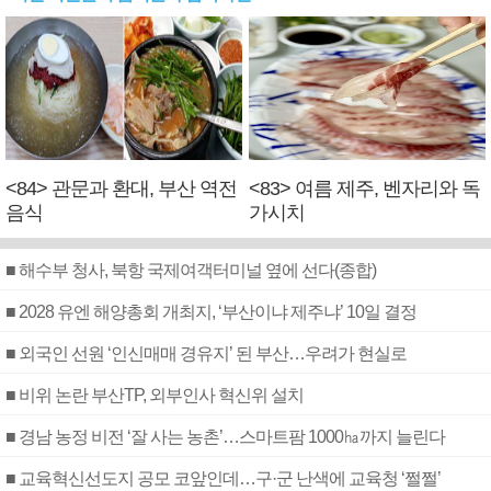
<84> 관문과 환대, 부산 역전
<83> 여름 제주, 벤자리와 독
음식
가시치
■ 해수부 청사, 북항 국제여객터미널 옆에 선다(종합)
■ 2028 유엔 해양총회 개최지, ‘부산이냐 제주냐’ 10일 결정
■ 외국인 선원 ‘인신매매 경유지’ 된 부산…우려가 현실로
■ 비위 논란 부산TP, 외부인사 혁신위 설치
■ 경남 농정 비전 ‘잘 사는 농촌’…스마트팜 1000㏊까지 늘린다
■ 교육혁신선도지 공모 코앞인데…구·군 난색에 교육청 ‘쩔쩔’