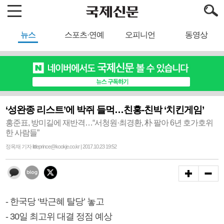
뉴스
스포츠·연예
오피니언
동영상
‘성완종 리스트’에 박쥐 들먹…친홍-친박 ‘치킨게임’
홍준표, 방미길에 재반격…“서청원·최경환, 朴 팔아 6년 호가호위
한 사람들”
정옥재 기자 littleprince@kookje.co.kr | 2017.10.23 19:52
- 한국당 ‘박근혜 탈당’ 놓고
- 30일 최고위 대결 정점 예상