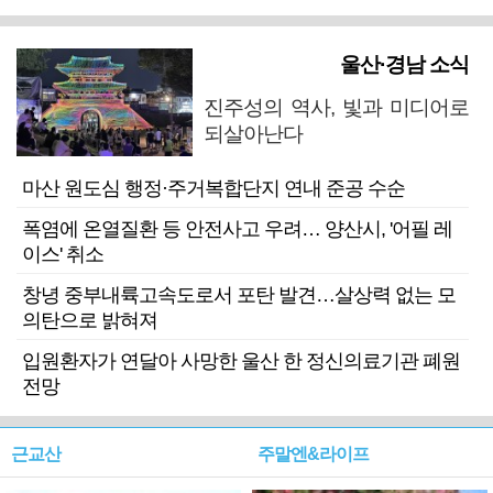
울산·경남 소식
진주성의 역사, 빛과 미디어로
되살아난다
마산 원도심 행정·주거복합단지 연내 준공 수순
폭염에 온열질환 등 안전사고 우려… 양산시, '어필 레
이스' 취소
창녕 중부내륙고속도로서 포탄 발견…살상력 없는 모
의탄으로 밝혀져
입원환자가 연달아 사망한 울산 한 정신의료기관 폐원
전망
근교산
주말엔&라이프