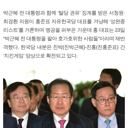
박근혜 전 대통령과 함께 ‘탈당 권유’ 징계를 받은 서청원·
최경환 의원이 홍준표 자유한국당 대표를 겨냥해 ‘성완종
리스트’를 거론하며 맹공을 퍼부은 가운데 홍 대표는 23일
“박근혜 전 대통령을 팔아 호가호위한 사람들”이라며 재반
격했다. 한국당 내분은 친박(친박근혜)-친홍(친홍준표) 간
‘치킨게임’ 양상으로 확전되고 있다.