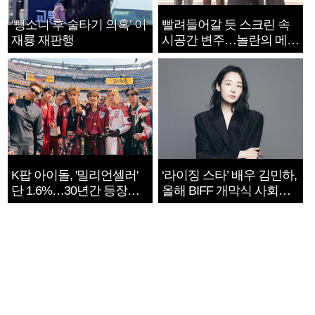
‘뺑소니 후 술타기 의혹’ 이
빨려들어갈 듯 스크린 속
재룡 재판행
시공간 변주…놀란의 메시
지는 ‘전쟁 속죄’
K팝 아이돌, '밀리언셀러'
‘라이징 스타’ 배우 김민하,
단 1.6%…30년간 등장
올해 BIFF 개막식 사회자
1182개팀 전수조사
확정