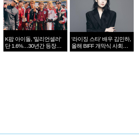
K팝 아이돌, '밀리언셀러'
‘라이징 스타’ 배우 김민하,
단 1.6%…30년간 등장
올해 BIFF 개막식 사회자
1182개팀 전수조사
확정