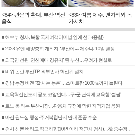
<84> 관문과 환대, 부산 역전
<83> 여름 제주, 벤자리와 독
음식
가시치
■ 해수부 청사, 북항 국제여객터미널 옆에 선다(종합)
■ 2028 유엔 해양총회 개최지, ‘부산이냐 제주냐’ 10일 결정
■ 외국인 선원 ‘인신매매 경유지’ 된 부산…우려가 현실로
■ 비위 논란 부산TP, 외부인사 혁신위 설치
■ 경남 농정 비전 ‘잘 사는 농촌’…스마트팜 1000㏊까지 늘린다
■ 교육혁신선도지 공모 코앞인데…구·군 난색에 교육청 ‘쩔쩔’
■ 르노 못 타는 부산시장…관용차 규정에 막힌 지역기업 응원
■ 마산 원도심 행정·주거복합단지 연내 준공 수순
■ 검사 신분 버리고 직급하향(10년 이하 저연차 검사)…檢 중수청행 기피