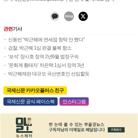
관련
기사
신동빈 “박근혜에 면세점 청탁 안 했다”
검찰, 박근혜 1심 판결 불복 항소
‘보석’ 장시호 징역 2년6월 법정구속
‘문화계 황태자’ 차은택 1심서 징역 3년
박근혜재판 대규모 국선변호인 선임할듯
국제신문 카카오플러스 친구
국제신문 공식 페이스북
인스타그램