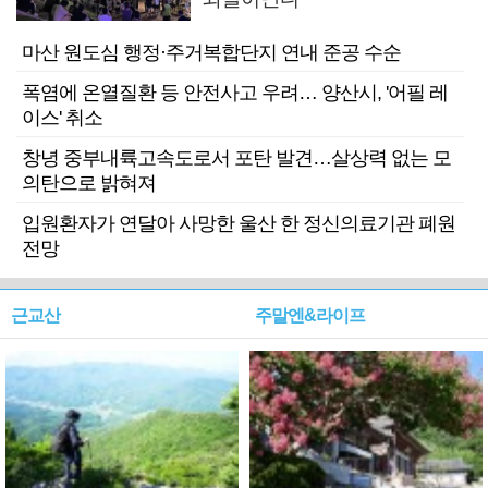
마산 원도심 행정·주거복합단지 연내 준공 수순
폭염에 온열질환 등 안전사고 우려… 양산시, '어필 레
이스' 취소
창녕 중부내륙고속도로서 포탄 발견…살상력 없는 모
의탄으로 밝혀져
입원환자가 연달아 사망한 울산 한 정신의료기관 폐원
전망
근교산
주말엔&라이프