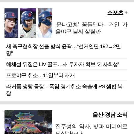
스포츠 +
‘윤나고황’ 꿈틀댄다…거인 가
을야구 불씨 살릴까
새 축구협회장 선출 방식 윤곽…“선거인단 192→2만
명”
해체설 뒤집은 LIV 골프…새 투자자 확보 ‘기사회생’
프로야구 취소…11일부터 재개
라커룸 냉탕 등장…폭염 경기취소 속출에 PS 셈법 복
잡
울산·경남 소식
진주성의 역사, 빛과 미디어로
되살아난다