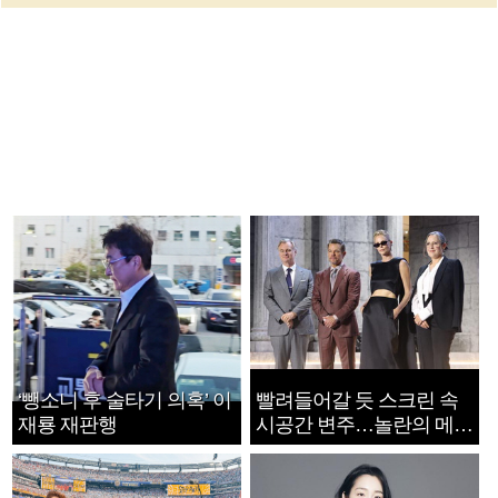
‘뺑소니 후 술타기 의혹’ 이
빨려들어갈 듯 스크린 속
재룡 재판행
시공간 변주…놀란의 메시
지는 ‘전쟁 속죄’