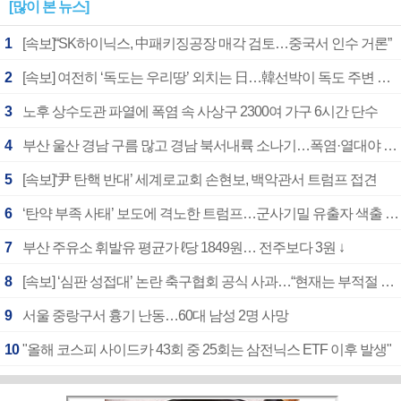
[많이 본 뉴스]
1
[속보]“SK하이닉스, 中패키징공장 매각 검토…중국서 인수 거론”
2
[속보] 여전히 ‘독도는 우리땅’ 외치는 日…韓선박이 독도 주변 해양조사 활동하자 반발
3
노후 상수도관 파열에 폭염 속 사상구 2300여 가구 6시간 단수
4
부산 울산 경남 구름 많고 경남 북서내륙 소나기…폭염·열대야 계속
5
[속보]‘尹 탄핵 반대’ 세계로교회 손현보, 백악관서 트럼프 접견
6
‘탄약 부족 사태’ 보도에 격노한 트럼프…군사기밀 유출자 색출 지시
7
부산 주유소 휘발유 평균가 ℓ당 1849원… 전주보다 3원 ↓
8
[속보] ‘심판 성접대’ 논란 축구협회 공식 사과…“현재는 부적절 행위 없어”
9
서울 중랑구서 흉기 난동…60대 남성 2명 사망
10
"올해 코스피 사이드카 43회 중 25회는 삼전닉스 ETF 이후 발생"