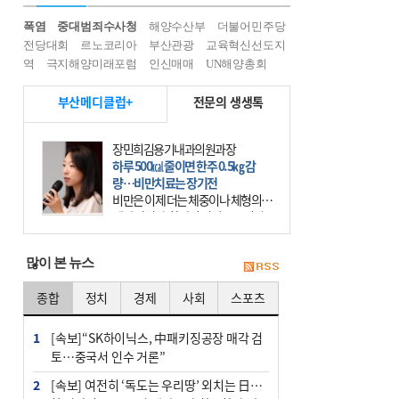
폭염
중대범죄수사청
해양수산부
더불어민주당
전당대회
르노코리아
부산관광
교육혁신선도지
역
극지해양미래포럼
인신매매
UN해양총회
부산메디클럽+
전문의 생생톡
장민희김용기내과의원과장
하루 500㎉ 줄이면 한주 0.5㎏ 감
량…비만치료는 장기전
비만은 이제 더는 체중이나 체형의 문
제가 아니다. 하나의 질병으로 인지
하고 치료와 관리를 해야 한다. 세계
보건기구(WHO)는 이미 1994년 비만
많이 본 뉴스
을 인류의 중요한
종합
정치
경제
사회
스포츠
1
[속보]“SK하이닉스, 中패키징공장 매각 검
토…중국서 인수 거론”
2
[속보] 여전히 ‘독도는 우리땅’ 외치는 日…