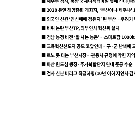
■ 해수부 청사, 북항 국제여객터미널 옆에 선다(종
■ 2028 유엔 해양총회 개최지, ‘부산이냐 제주냐’ 
■ 외국인 선원 ‘인신매매 경유지’ 된 부산…우려가
■ 비위 논란 부산TP, 외부인사 혁신위 설치
■ 르노 못 타는 부산시장…관용차 규정에 막힌 지
■ 마산 원도심 행정·주거복합단지 연내 준공 수순