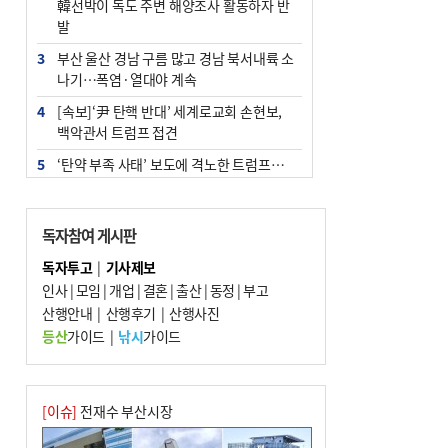
韓선박이 독도 주변 해양조사 활동하자 반
발
3
부산 울산 경남 구름 많고 경남 북서내륙 소
나기…폭염·열대야 계속
4
[속보]‘尹 탄핵 반대’ 세계로교회 손현보,
백악관서 트럼프 접견
5
‘탄약 부족 사태’ 보도에 격노한 트럼프…
군사기밀 유출자 색출 지시
6
부산 주유소 휘발유 평균가 ℓ당 1849원…
독자참여 게시판
전주보다 3원 ↓
독자투고
|
기사제보
7
노후 상수도관 파열에 폭염 속 사상구 2300
인사
|
모임
|
개업
|
결혼
|
출산
|
동정
|
부고
여 가구 6시간 단수
산행안내
|
산행후기
|
산행사진
8
[속보] ‘심판 성접대’ 논란 축구협회 공식 사
등산
가이드
|
낚시
가이드
과…“현재는 부적절 행위 없어”
9
"올해 코스피 사이드카 43회 중 25회는 삼
전닉스 ETF 이후 발생"
[이슈]
전재수 부산시장
10
서울 중랑구서 흉기 난동…60대 남성 2명