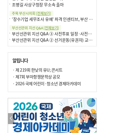
조병길 사상구청장 무소속 출마
주목 부산시의회
[전체보기]
‘장수기업 세무조사 유예’ 파격 인센티브, 부산 유출 막을까
부산선관위 지선 Q&A
[전체보기]
부산선관위 지선 Q&A ③ 사전투표 일정·사전투표함 보관
부산선관위 지선 Q&A ② 선거운동(유권자) 교육감투표용지
알립니다
· 제 219회 한낮의 유U; 콘서트
· 제7회 부마항쟁문학상 공모
· 2026 국제 어린이·청소년 경제아카데미