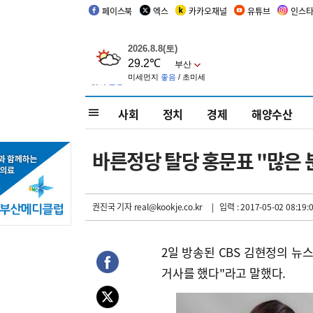
페이스북
엑스
카카오채널
유튜브
인스
사회
정치
경제
해양수산
바른정당 탈당 홍문표 "많은 분
권진국 기자
real@kookje.co.kr
| 입력 : 2017-05-02 08:19:
2일 방송된 CBS 김현정의 뉴
거사를 했다"라고 말했다.