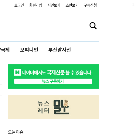
2
로그인
회원가입
지면보기
초판보기
구독신청
V국제
오피니언
부산말사전
오늘
이슈