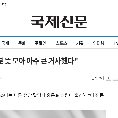
타그램
국제
문화
주말엔
스포츠
기획
인터뷰
T
 뜻 모아 아주 큰 거사했다"
06
글자 크기
스쇼에는 바른 정당 탈당파 홍문표 의원이 출연해 "아주 큰