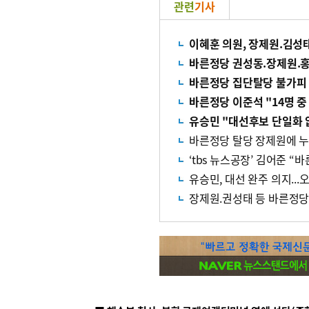
관련
기사
이혜훈 의원, 장제원.김성태
바른정당 권성동.장제원.홍문
바른정당 집단탈당 불가피 전
바른정당 이준석 "14명 중
유승민 "대선후보 단일화 
바른정당 탈당 장제원에 누리
‘tbs 뉴스공장’ 김어준 “
유승민, 대선 완주 의지..
장제원.권성태 등 바른정당 