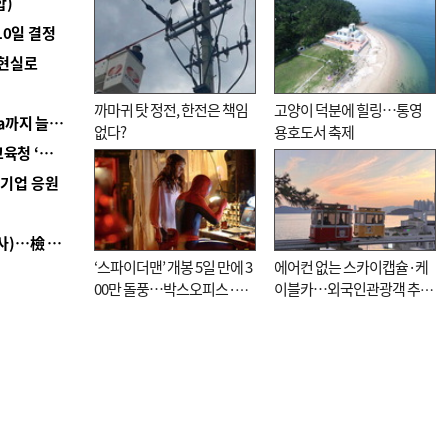
합)
10일 결정
 현실로
까마귀 탓 정전, 한전은 책임
고양이 덕분에 힐링…통영
■ 경남 농정 비전 ‘잘 사는 농촌’…스마트팜 1000㏊까지 늘린다
없다?
용호도서 축제
■ 교육혁신선도지 공모 코앞인데…구·군 난색에 교육청 ‘쩔쩔’
역기업 응원
■ 검사 신분 버리고 직급하향(10년 이하 저연차 검사)…檢 중수청행 기피
‘스파이더맨’ 개봉 5일 만에 3
에어컨 없는 스카이캡슐·케
00만 돌풍…박스오피스·예
이블카…외국인관광객 추억
매율 동시 1위
대신 고역 될라