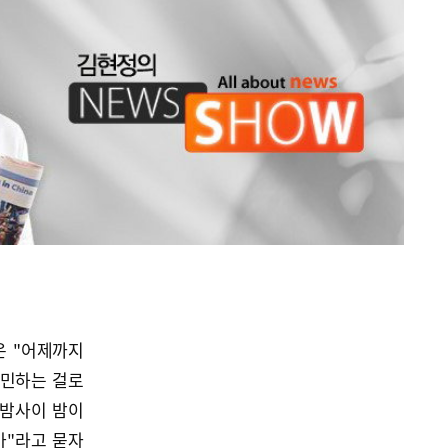
은 "어제까지
고민하는 걸로
 밤사이 밤이
가"라고 묻자