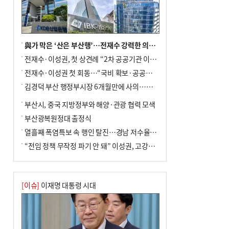
사망
與가 막은 ‘산은 부산행’…전재수 강력한 의지 표명 없인 공염불
전재수·이성권, 첫 상견례 “2차 공공기관 이전 초당 협력”(종합)
전재수·이성권 첫 회동…“국비 확보·공공기관 이전 협력”
김경덕 부산 행정부시장 6개월만에 사의…후임 인선 촉각
부산시, 중국 지방정부와 해양·관광 협력 모색
부산광복원정대 출정식
열흘째 폭염특보 속 행인 탈진…경남 저수율 평년의 절반
“전임 정책 무작정 파기 안 돼” 이성권, 고강도 ‘전재수 견제’ 예고
[이슈]
이재명 대통령 시대