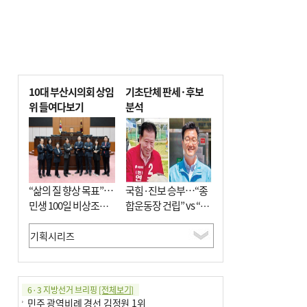
10대 부산시의회 상임
기초단체 판세·후보
위 들여다보기
분석
“삶의 질 향상 목표”…
국힘·진보 승부…“종
민생 100일 비상조치
합운동장 건립” vs “출
면밀 심사
근 공공버스 도입”
6·3 지방선거 브리핑
[전체보기]
민주 광역비례 경선 김정원 1위