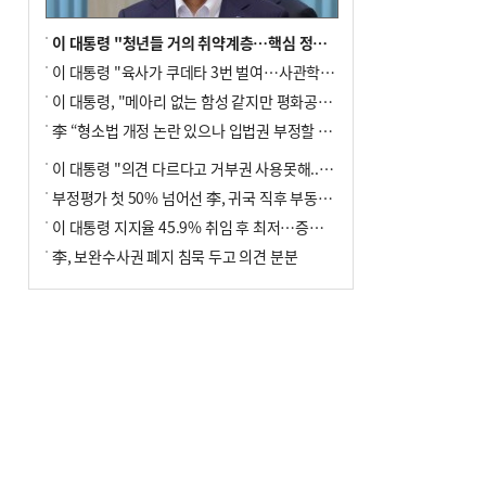
이 대통령 "청년들 거의 취약계층…핵심 정책 재편""
이 대통령 "육사가 쿠데타 3번 벌여…사관학교 통합 신속히 추진"
이 대통령, "메아리 없는 함성 같지만 평화공존책 계속해야"
李 “형소법 개정 논란 있으나 입법권 부정할 만큼은 아냐”(종합)
이 대통령 "의견 다르다고 거부권 사용못해.. 입법권 부정할 상황이라 보기 어려워"
부정평가 첫 50% 넘어선 李, 귀국 직후 부동산·증시 점검(종합)
이 대통령 지지율 45.9% 취임 후 최저…증시 폭락·연임 개헌 논란 영향
李, 보완수사권 폐지 침묵 두고 의견 분분