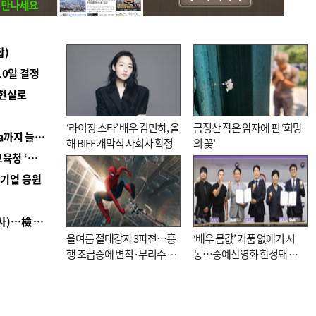
합)
10일 결정
 현실로
‘라이징 스타’ 배우 김민하, 올
금정산 작은 암자에 핀 ‘희망
■ 경남 농정 비전 ‘잘 사는 농촌’…스마트팜 1000㏊까지 늘린다
해 BIFF 개막식 사회자 확정
의 꽃’
■ 교육혁신선도지 공모 코앞인데…구·군 난색에 교육청 ‘쩔쩔’
역기업 응원
■ 검사 신분 버리고 직급하향(10년 이하 저연차 검사)…檢 중수청행 기피
올여름 절대강자 3파전…흥
‘배우 몸값’ 거품 없애기 시
행 조급증에 변칙·무리수 마
동…중예산영화 한정돼 실
케팅도
효성 의문도