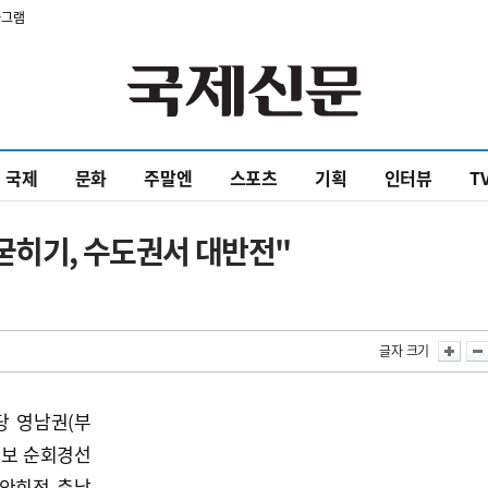
타그램
국제
문화
주말엔
스포츠
기획
인터뷰
T
굳히기, 수도권서 대반전"
글자 크기
당 영남권(부
후보 순회경선
 안희정 충남