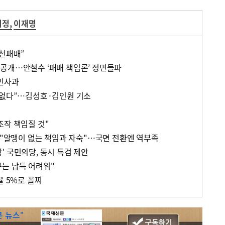
희정
,
이재명
대선패배”
공개…안철수 ‘패배 책임론’ 정면돌파
국민사과
거없다”…김성호·김인원 기소
조작 책임질 것"
] "알맹이 없는 책임과 자숙"…국면 전환엔 역부족
' 국민의당, 동시 특검 제안
는 납득 어려워"
율 5%로 꼴찌