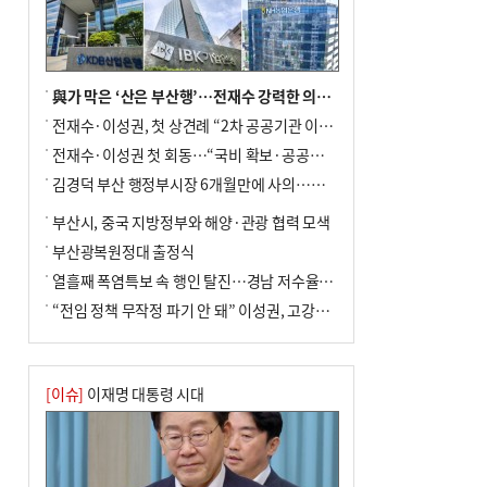
與가 막은 ‘산은 부산행’…전재수 강력한 의지 표명 없인 공염불
전재수·이성권, 첫 상견례 “2차 공공기관 이전 초당 협력”(종합)
전재수·이성권 첫 회동…“국비 확보·공공기관 이전 협력”
김경덕 부산 행정부시장 6개월만에 사의…후임 인선 촉각
부산시, 중국 지방정부와 해양·관광 협력 모색
부산광복원정대 출정식
열흘째 폭염특보 속 행인 탈진…경남 저수율 평년의 절반
“전임 정책 무작정 파기 안 돼” 이성권, 고강도 ‘전재수 견제’ 예고
[이슈]
이재명 대통령 시대