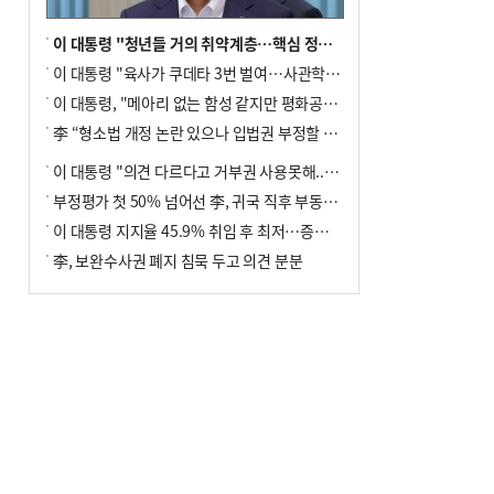
이 대통령 "청년들 거의 취약계층…핵심 정책 재편""
이 대통령 "육사가 쿠데타 3번 벌여…사관학교 통합 신속히 추진"
이 대통령, "메아리 없는 함성 같지만 평화공존책 계속해야"
李 “형소법 개정 논란 있으나 입법권 부정할 만큼은 아냐”(종합)
이 대통령 "의견 다르다고 거부권 사용못해.. 입법권 부정할 상황이라 보기 어려워"
부정평가 첫 50% 넘어선 李, 귀국 직후 부동산·증시 점검(종합)
이 대통령 지지율 45.9% 취임 후 최저…증시 폭락·연임 개헌 논란 영향
李, 보완수사권 폐지 침묵 두고 의견 분분