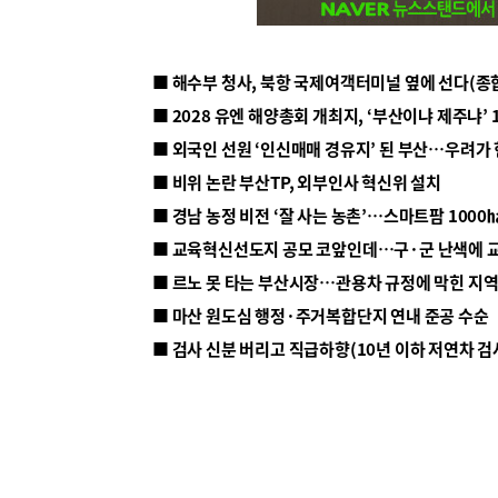
■ 해수부 청사, 북항 국제여객터미널 옆에 선다(종
■ 2028 유엔 해양총회 개최지, ‘부산이냐 제주냐’ 
■ 외국인 선원 ‘인신매매 경유지’ 된 부산…우려가
■ 비위 논란 부산TP, 외부인사 혁신위 설치
■ 르노 못 타는 부산시장…관용차 규정에 막힌 지
■ 마산 원도심 행정·주거복합단지 연내 준공 수순