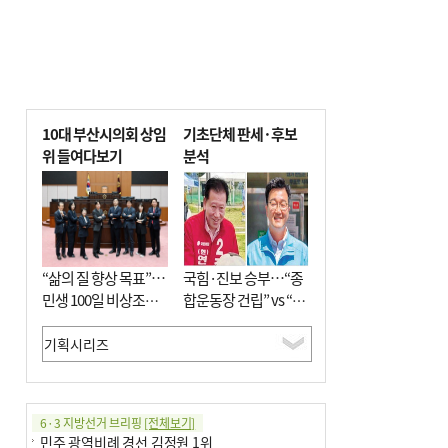
10대 부산시의회 상임
기초단체 판세·후보
위 들여다보기
분석
“삶의 질 향상 목표”…
국힘·진보 승부…“종
민생 100일 비상조치
합운동장 건립” vs “출
면밀 심사
근 공공버스 도입”
6·3 지방선거 브리핑
[전체보기]
민주 광역비례 경선 김정원 1위