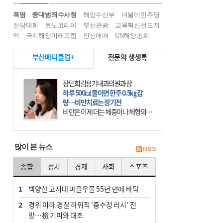
폭염
중대범죄수사청
해양수산부
더불어민주당
전당대회
르노코리아
부산관광
교육혁신선도지
역
극지해양미래포럼
인신매매
UN해양총회
부산메디클럽+
전문의 생생톡
장민희김용기내과의원과장
하루 500㎉ 줄이면 한주 0.5㎏ 감
량…비만치료는 장기전
비만은 이제 더는 체중이나 체형의 문
제가 아니다. 하나의 질병으로 인지
하고 치료와 관리를 해야 한다. 세계
보건기구(WHO)는 이미 1994년 비만
많이 본 뉴스
을 인류의 중요한
종합
정치
경제
사회
스포츠
1
백양산 고지대 마을우물 55년 만에 바닥
2
경위 이하 경찰 하위직 ‘중수청 러시’ 전
망…檢 기피와 대조