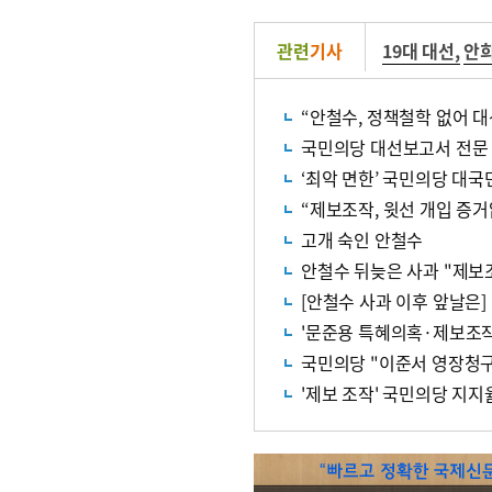
관련
기사
19대 대선
,
안
“안철수, 정책철학 없어 
국민의당 대선보고서 전문 
‘최악 면한’ 국민의당 대
“제보조작, 윗선 개입 증
고개 숙인 안철수
안철수 뒤늦은 사과 "제보
[안철수 사과 이후 앞날은
'문준용 특혜의혹·제보조작
국민의당 "이준서 영장청구
'제보 조작' 국민의당 지지