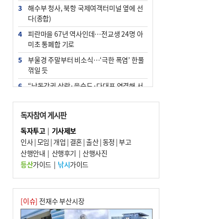
3
해수부 청사, 북항 국제여객터미널 옆에 선
다(종합)
4
피란마을 67년 역사인데…전교생 24명 아
미초 통폐합 기로
5
부울경 주말부터 비소식…‘극한 폭염’ 한풀
꺾일 듯
6
“낙동강권 삼락·을숙도·다대포 연결해 서
부산 관광 키우자”
7
오늘의 날씨- 2026년 8월 7일
독자참여 게시판
8
외국인 선원 ‘인신매매 경유지’ 된 부산…
독자투고
|
기사제보
우려가 현실로
인사
|
모임
|
개업
|
결혼
|
출산
|
동정
|
부고
9
산행안내
[사설] 해수부 신청사 북항으로 확정, 해양
|
산행후기
|
산행사진
수도 도약의 전환점
등산
가이드
|
낚시
가이드
10
르노 못 타는 부산시장…관용차 규정에 막
힌 지역기업 응원
[이슈]
전재수 부산시장