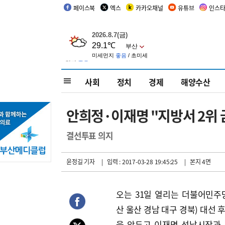
페이스북
엑스
카카오채널
유튜브
인스
사회
정치
경제
해양수산
안희정·이재명 "지방서 2위 
결선투표 의지
윤정길 기자
| 입력 : 2017-03-28 19:45:25
| 본지 4면
오는 31일 열리는 더불어민주
산 울산 경남 대구 경북) 대선 
을 앞두고 이재명 성남시장과