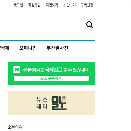
2
로그인
회원가입
지면보기
초판보기
구독신청
V국제
오피니언
부산말사전
오늘
이슈