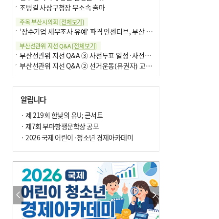
조병길 사상구청장 무소속 출마
주목 부산시의회
[전체보기]
‘장수기업 세무조사 유예’ 파격 인센티브, 부산 유출 막을까
부산선관위 지선 Q&A
[전체보기]
부산선관위 지선 Q&A ③ 사전투표 일정·사전투표함 보관
부산선관위 지선 Q&A ② 선거운동(유권자) 교육감투표용지
알립니다
· 제 219회 한낮의 유U; 콘서트
· 제7회 부마항쟁문학상 공모
· 2026 국제 어린이·청소년 경제아카데미