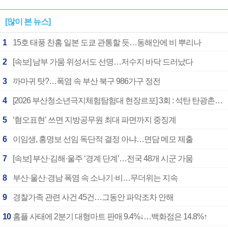
[많이 본 뉴스]
1
15호 태풍 찬홈 일본 도쿄 관통할 듯…동해안에 비 뿌리나
2
[속보] 남부 가뭄 위성서도 선명…저수지 바닥 드러났다
3
까마귀 탓?…폭염 속 부산 북구 986가구 정전
4
[2026 부산청소년극지체험탐험대 현장르포] 3회 : 석탄 탄광촌에서 북극 연구의 중심지로
5
‘혐오표현’ 쓰면 지방공무원 최대 파면까지 중징계
6
이임생, 홍명보 선임 독단적 결정 아냐…면담 메모 제출
7
[속보] 부산·김해·울주 ‘경계 단계’…전국 48개 시군 가뭄
8
부산·울산·경남 폭염 속 소나기·비…무더위는 지속
9
경찰가족 관련 사건 45건…그동안 파악조차 안해
10
홈플 사태에 2분기 대형마트 판매 9.4%↓…백화점은 14.8%↑