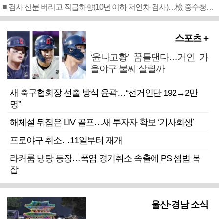
■ 검사 신분 버리고 직급하향(10년 이하 저연차 검사)…檢 중수청행 기피
스포츠 +
‘윤나고황’ 꿈틀댄다…거인 가
을야구 불씨 살릴까
새 축구협회장 선출 방식 윤곽…“선거인단 192→2만
명”
해체설 뒤집은 LIV 골프…새 투자자 확보 ‘기사회생’
프로야구 취소…11일부터 재개
라커룸 냉탕 등장…폭염 경기취소 속출에 PS 셈법 복
잡
울산·경남 소식