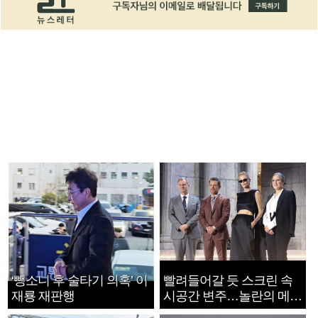
‘뺑소니 후 술타기 의혹’ 이
빨려들어갈 듯 스크린 속
재룡 재판행
시공간 변주…놀란의 메시
지는 ‘전쟁 속죄’