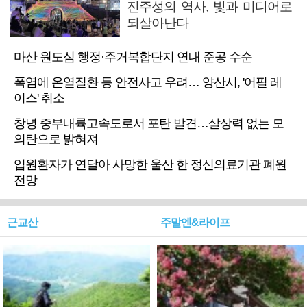
진주성의 역사, 빛과 미디어로
되살아난다
마산 원도심 행정·주거복합단지 연내 준공 수순
폭염에 온열질환 등 안전사고 우려… 양산시, '어필 레
이스' 취소
창녕 중부내륙고속도로서 포탄 발견…살상력 없는 모
의탄으로 밝혀져
입원환자가 연달아 사망한 울산 한 정신의료기관 폐원
전망
근교산
주말엔&라이프