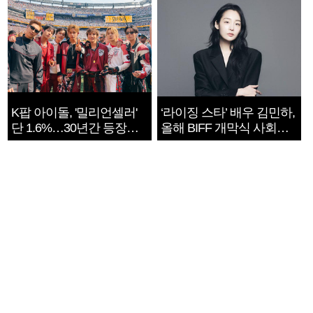
K팝 아이돌, '밀리언셀러'
‘라이징 스타’ 배우 김민하,
단 1.6%…30년간 등장
올해 BIFF 개막식 사회자
1182개팀 전수조사
확정