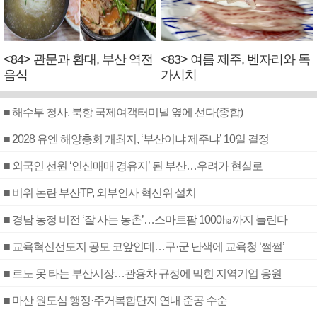
<84> 관문과 환대, 부산 역전
<83> 여름 제주, 벤자리와 독
음식
가시치
■ 해수부 청사, 북항 국제여객터미널 옆에 선다(종합)
■ 2028 유엔 해양총회 개최지, ‘부산이냐 제주냐’ 10일 결정
■ 외국인 선원 ‘인신매매 경유지’ 된 부산…우려가 현실로
■ 비위 논란 부산TP, 외부인사 혁신위 설치
■ 경남 농정 비전 ‘잘 사는 농촌’…스마트팜 1000㏊까지 늘린다
■ 교육혁신선도지 공모 코앞인데…구·군 난색에 교육청 ‘쩔쩔’
■ 르노 못 타는 부산시장…관용차 규정에 막힌 지역기업 응원
■ 마산 원도심 행정·주거복합단지 연내 준공 수순