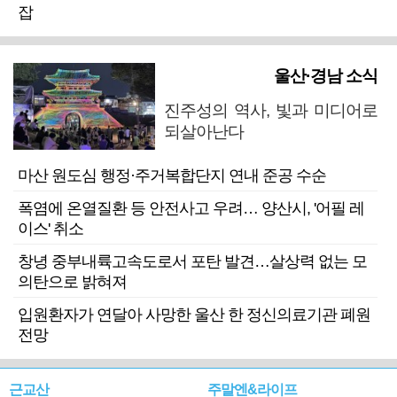
잡
울산·경남 소식
진주성의 역사, 빛과 미디어로
되살아난다
마산 원도심 행정·주거복합단지 연내 준공 수순
폭염에 온열질환 등 안전사고 우려… 양산시, '어필 레
이스' 취소
창녕 중부내륙고속도로서 포탄 발견…살상력 없는 모
의탄으로 밝혀져
입원환자가 연달아 사망한 울산 한 정신의료기관 폐원
전망
근교산
주말엔&라이프