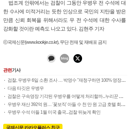
법조계 안팎에서는 검찰이 그동안 우병우 전 수석에 대
한 수사에 미적거리는 듯한 인상으로 국민의 지탄을 받은
만큼 신뢰 회복을 위해서라도 우 전 수석에 대한 수사를
강화할 것이란 예측도 나오고 있다. 김현주 기자
ⓒ국제신문(www.kookje.co.kr), 무단 전재 및 재배포 금지
관련
기사
검찰, 우병우 6일 소환 조사 … 박영수 "재청구하면 100% 영장 발부"
다음 타깃은 우병우
검찰은 구속영장 기각된 우병우를 어떻게 처리할까...누리꾼 구속 수사 촉구
우병우 재산 392억 원… '꽃보직' 아들 수 천 만 원 고급 호텔 회원권 구매
우병우 수석 아들 1월 미국 출국...검찰 뒤늦게 확인
국제신문 카카오플러스 친구