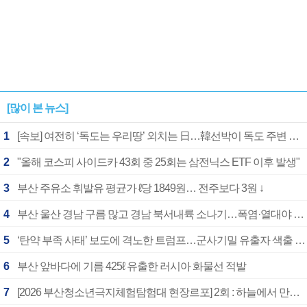
[많이 본 뉴스]
1
[속보] 여전히 ‘독도는 우리땅’ 외치는 日…韓선박이 독도 주변 해양조사 활동하자 반발
2
"올해 코스피 사이드카 43회 중 25회는 삼전닉스 ETF 이후 발생"
3
부산 주유소 휘발유 평균가 ℓ당 1849원… 전주보다 3원 ↓
4
부산 울산 경남 구름 많고 경남 북서내륙 소나기…폭염·열대야 계속
5
‘탄약 부족 사태’ 보도에 격노한 트럼프…군사기밀 유출자 색출 지시
6
부산 앞바다에 기름 425ℓ 유출한 러시아 화물선 적발
7
[2026 부산청소년극지체험탐험대 현장르포] 2회 : 하늘에서 만난 얼음의 나라