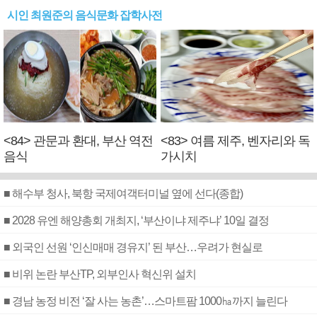
시인 최원준의 음식문화 잡학사전
<84> 관문과 환대, 부산 역전
<83> 여름 제주, 벤자리와 독
음식
가시치
■ 해수부 청사, 북항 국제여객터미널 옆에 선다(종합)
■ 2028 유엔 해양총회 개최지, ‘부산이냐 제주냐’ 10일 결정
■ 외국인 선원 ‘인신매매 경유지’ 된 부산…우려가 현실로
■ 비위 논란 부산TP, 외부인사 혁신위 설치
■ 경남 농정 비전 ‘잘 사는 농촌’…스마트팜 1000㏊까지 늘린다