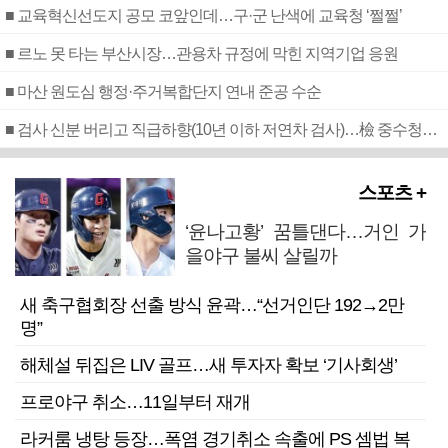
■ 교육혁신선도지 공모 코앞인데…구·군 난색에 교육청 ‘쩔쩔’
■ 르노 못 타는 부산시장…관용차 규정에 막힌 지역기업 응원
■ 마산 원도심 행정·주거복합단지 연내 준공 수순
■ 검사 신분 버리고 직급하향(10년 이하 저연차 검사)…檢 중수청행 기피
스포츠 +
‘윤나고황’ 꿈틀댄다…거인 가
을야구 불씨 살릴까
새 축구협회장 선출 방식 윤곽…“선거인단 192→2만
명”
해체설 뒤집은 LIV 골프…새 투자자 확보 ‘기사회생’
프로야구 취소…11일부터 재개
라커룸 냉탕 등장…폭염 경기취소 속출에 PS 셈법 복