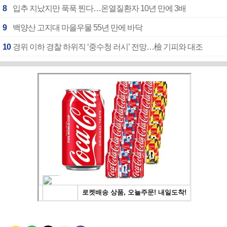
8
입추 지났지만 푹푹 찐다…온열질환자 10년 만에 3배
9
백양산 고지대 마을우물 55년 만에 바닥
10
경위 이하 경찰 하위직 ‘중수청 러시’ 전망…檢 기피와 대조