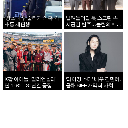
‘뺑소니 후 술타기 의혹’ 이
빨려들어갈 듯 스크린 속
재룡 재판행
시공간 변주…놀란의 메시
지는 ‘전쟁 속죄’
K팝 아이돌, '밀리언셀러'
‘라이징 스타’ 배우 김민하,
단 1.6%…30년간 등장
올해 BIFF 개막식 사회자
1182개팀 전수조사
확정