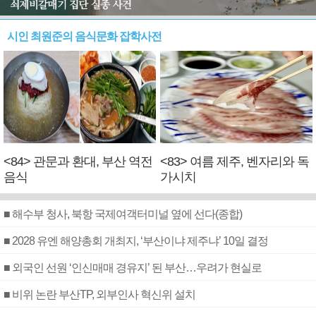
시인 최원준의 음식문화 잡학사전
<84> 관문과 환대, 부산 역전
<83> 여름 제주, 벤자리와 독
음식
가시치
■ 해수부 청사, 북항 국제여객터미널 옆에 선다(종합)
■ 2028 유엔 해양총회 개최지, ‘부산이냐 제주냐’ 10일 결정
■ 외국인 선원 ‘인신매매 경유지’ 된 부산…우려가 현실로
■ 비위 논란 부산TP, 외부인사 혁신위 설치