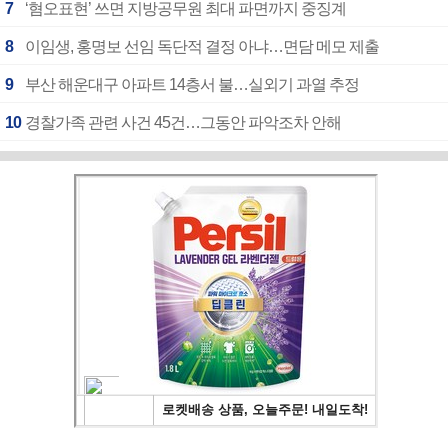
7
‘혐오표현’ 쓰면 지방공무원 최대 파면까지 중징계
8
이임생, 홍명보 선임 독단적 결정 아냐…면담 메모 제출
9
부산 해운대구 아파트 14층서 불…실외기 과열 추정
10
경찰가족 관련 사건 45건…그동안 파악조차 안해