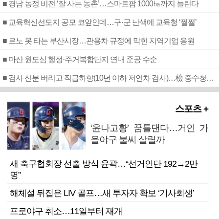
■ 경남 농정 비전 ‘잘 사는 농촌’…스마트팜 1000㏊까지 늘린다
■ 교육혁신선도지 공모 코앞인데…구·군 난색에 교육청 ‘쩔쩔’
■ 르노 못 타는 부산시장…관용차 규정에 막힌 지역기업 응원
■ 마산 원도심 행정·주거복합단지 연내 준공 수순
■ 검사 신분 버리고 직급하향(10년 이하 저연차 검사)…檢 중수청행 기피
스포츠 +
‘윤나고황’ 꿈틀댄다…거인 가
을야구 불씨 살릴까
새 축구협회장 선출 방식 윤곽…“선거인단 192→2만
명”
해체설 뒤집은 LIV 골프…새 투자자 확보 ‘기사회생’
프로야구 취소…11일부터 재개