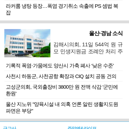
라커룸 냉탕 등장…폭염 경기취소 속출에 PS 셈법 복
잡
울산·경남 소식
김해시의회, 11일 544억 원 규
모 민생지원금 조례안 처리 주
목
기록적 폭염·가뭄에도 양산시 가축 폐사 ‘낮은 수준’
사천시 하동군, 사천공항 확장과 CIQ 설치 공동 건의
고성군의회, 국외출장비 3800만 원 전액 삭감 '군민에
환원'
울산 지노위 "양육시설 내 의혹 언론 알린 생활지도원
파면은 부당"
근교산
주말엔&라이프