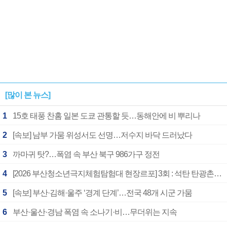
[많이 본 뉴스]
1
15호 태풍 찬홈 일본 도쿄 관통할 듯…동해안에 비 뿌리나
2
[속보] 남부 가뭄 위성서도 선명…저수지 바닥 드러났다
3
까마귀 탓?…폭염 속 부산 북구 986가구 정전
4
[2026 부산청소년극지체험탐험대 현장르포] 3회 : 석탄 탄광촌에서 북극 연구의 중심지로
5
[속보] 부산·김해·울주 ‘경계 단계’…전국 48개 시군 가뭄
6
부산·울산·경남 폭염 속 소나기·비…무더위는 지속