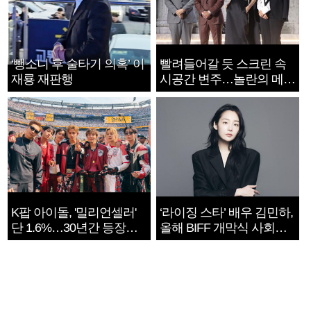
‘뺑소니 후 술타기 의혹’ 이
빨려들어갈 듯 스크린 속
재룡 재판행
시공간 변주…놀란의 메시
지는 ‘전쟁 속죄’
K팝 아이돌, '밀리언셀러'
‘라이징 스타’ 배우 김민하,
단 1.6%…30년간 등장
올해 BIFF 개막식 사회자
1182개팀 전수조사
확정