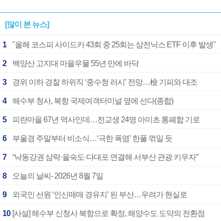
[많이 본 뉴스]
1
"올해 코스피 사이드카 43회 중 25회는 삼전닉스 ETF 이후 발생"
2
백양산 고지대 마을우물 55년 만에 바닥
3
경위 이하 경찰 하위직 ‘중수청 러시’ 전망…檢 기피와 대조
4
해수부 청사, 북항 국제여객터미널 옆에 선다(종합)
5
피란마을 67년 역사인데…전교생 24명 아미초 통폐합 기로
6
부울경 주말부터 비소식…‘극한 폭염’ 한풀 꺾일 듯
7
“낙동강권 삼락·을숙도·다대포 연결해 서부산 관광 키우자”
8
오늘의 날씨- 2026년 8월 7일
9
외국인 선원 ‘인신매매 경유지’ 된 부산…우려가 현실로
10
[사설] 해수부 신청사 북항으로 확정, 해양수도 도약의 전환점