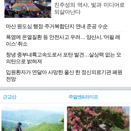
진주성의 역사, 빛과 미디어로
되살아난다
마산 원도심 행정·주거복합단지 연내 준공 수순
폭염에 온열질환 등 안전사고 우려… 양산시, '어필 레
이스' 취소
창녕 중부내륙고속도로서 포탄 발견…살상력 없는 모
의탄으로 밝혀져
입원환자가 연달아 사망한 울산 한 정신의료기관 폐원
전망
근교산
주말엔&라이프