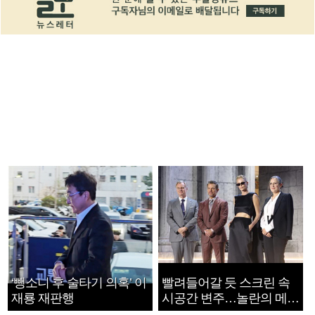
‘뺑소니 후 술타기 의혹’ 이
빨려들어갈 듯 스크린 속
재룡 재판행
시공간 변주…놀란의 메시
지는 ‘전쟁 속죄’