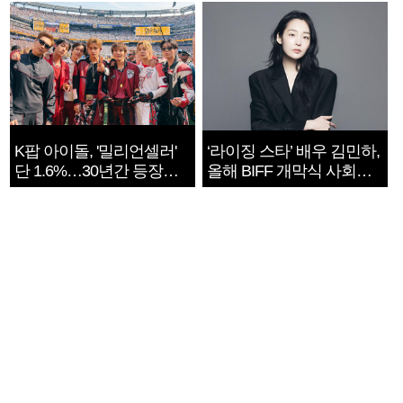
K팝 아이돌, '밀리언셀러'
‘라이징 스타’ 배우 김민하,
단 1.6%…30년간 등장
올해 BIFF 개막식 사회자
1182개팀 전수조사
확정