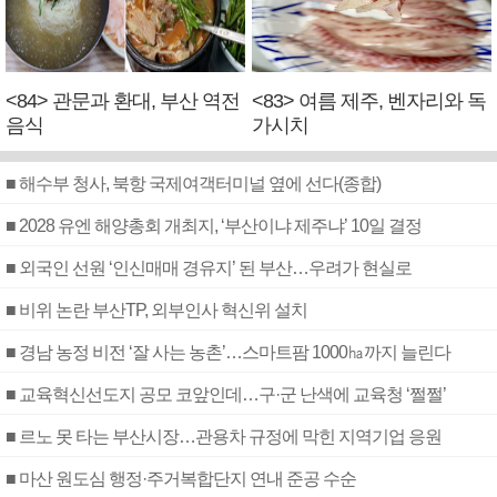
<84> 관문과 환대, 부산 역전
<83> 여름 제주, 벤자리와 독
음식
가시치
■ 해수부 청사, 북항 국제여객터미널 옆에 선다(종합)
■ 2028 유엔 해양총회 개최지, ‘부산이냐 제주냐’ 10일 결정
■ 외국인 선원 ‘인신매매 경유지’ 된 부산…우려가 현실로
■ 비위 논란 부산TP, 외부인사 혁신위 설치
■ 경남 농정 비전 ‘잘 사는 농촌’…스마트팜 1000㏊까지 늘린다
■ 교육혁신선도지 공모 코앞인데…구·군 난색에 교육청 ‘쩔쩔’
■ 르노 못 타는 부산시장…관용차 규정에 막힌 지역기업 응원
■ 마산 원도심 행정·주거복합단지 연내 준공 수순