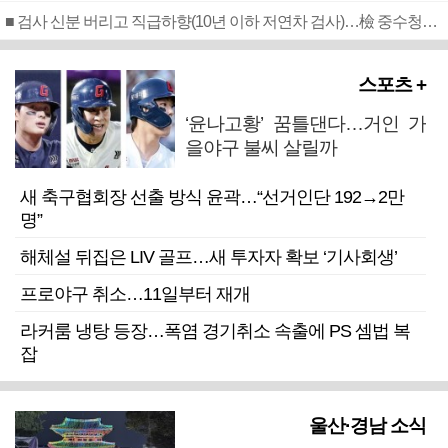
■ 검사 신분 버리고 직급하향(10년 이하 저연차 검사)…檢 중수청행 기피
스포츠 +
‘윤나고황’ 꿈틀댄다…거인 가
을야구 불씨 살릴까
새 축구협회장 선출 방식 윤곽…“선거인단 192→2만
명”
해체설 뒤집은 LIV 골프…새 투자자 확보 ‘기사회생’
프로야구 취소…11일부터 재개
라커룸 냉탕 등장…폭염 경기취소 속출에 PS 셈법 복
잡
울산·경남 소식