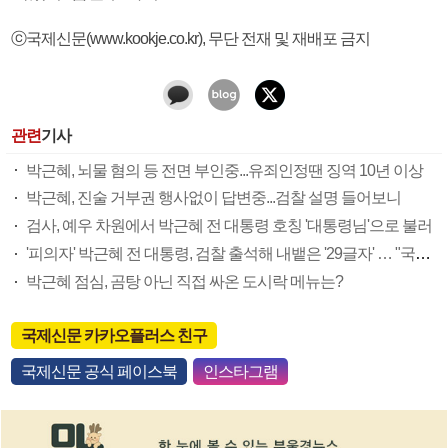
ⓒ국제신문(www.kookje.co.kr), 무단 전재 및 재배포 금지
관련
기사
박근혜, 뇌물 혐의 등 전면 부인중...유죄인정땐 징역 10년 이상
박근혜, 진술 거부권 행사없이 답변중...검찰 설명 들어보니
검사, 예우 차원에서 박근혜 전 대통령 호칭 '대통령님'으로 불러
'피의자' 박근혜 전 대통령, 검찰 출석해 내뱉은 '29글자' … "국민께 송구"
박근혜 점심, 곰탕 아닌 직접 싸온 도시락 메뉴는?
국제신문 카카오플러스 친구
국제신문 공식 페이스북
인스타그램