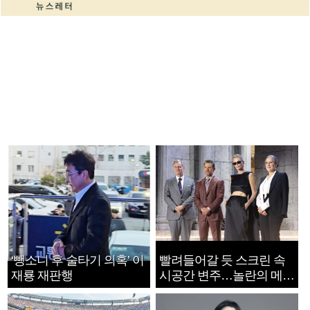
‘뺑소니 후 술타기 의혹’ 이
빨려들어갈 듯 스크린 속
재룡 재판행
시공간 변주…놀란의 메시
지는 ‘전쟁 속죄’