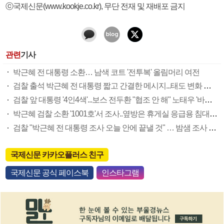
ⓒ국제신문(www.kookje.co.kr), 무단 전재 및 재배포 금지
관련
기사
박근혜 전 대통령 소환… 남색 코트 '전투복' 올림머리 여전
검찰 출석 박근혜 전 대통령 짧고 간결한 메시지...태도 변화 있나?
검찰 앞 대통령 '4인4색'...보스 전두환 "협조 안 해" 노태우 '바짝' 인간적 노무현 "착찹" 박근혜 "송구하다"
박근혜 검찰 소환 '1001호'서 조사..옆방은 휴게실 응급용 침대 구비
검찰 "박근혜 전 대통령 조사 오늘 안에 끝낼 것" … 밤샘 조사 가능성도
국제신문 카카오플러스 친구
국제신문 공식 페이스북
인스타그램