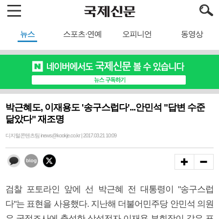
뉴스
스포츠·연예
오피니언
동영상
박근혜도, 이재용도 '송구스럽다'...안민석 "답변 수준
닮았다" 재조명
디지털콘텐츠팀 inews@kookje.co.kr | 2017.03.21 10:09
검찰 포토라인 앞에 선 박근혜 전 대통령이 "송구스럽
다"는 표현을 사용했다. 지난해 더불어민주당 안민석 의원
은 국정조사에 출석한 삼성전자 이재용 부회장이 같은 표