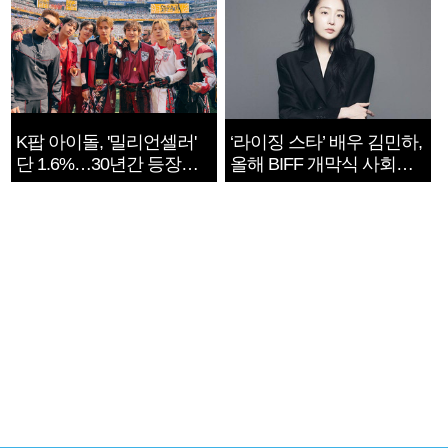
K팝 아이돌, '밀리언셀러'
‘라이징 스타’ 배우 김민하,
단 1.6%…30년간 등장
올해 BIFF 개막식 사회자
1182개팀 전수조사
확정