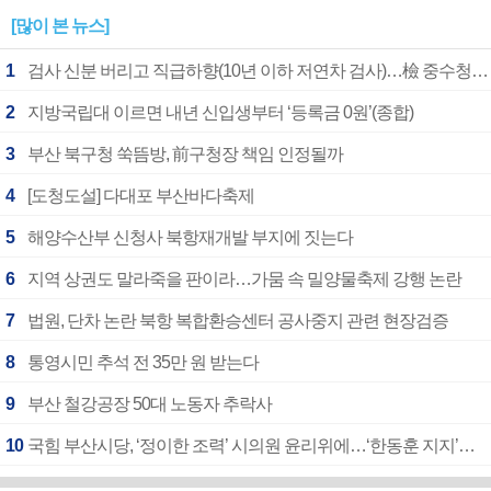
[많이 본 뉴스]
1
검사 신분 버리고 직급하향(10년 이하 저연차 검사)…檢 중수청행 기피
2
지방국립대 이르면 내년 신입생부터 ‘등록금 0원’(종합)
3
부산 북구청 쑥뜸방, 前구청장 책임 인정될까
4
[도청도설] 다대포 부산바다축제
5
해양수산부 신청사 북항재개발 부지에 짓는다
6
지역 상권도 말라죽을 판이라…가뭄 속 밀양물축제 강행 논란
7
법원, 단차 논란 북항 복합환승센터 공사중지 관련 현장검증
8
통영시민 추석 전 35만 원 받는다
9
부산 철강공장 50대 노동자 추락사
10
국힘 부산시당, ‘정이한 조력’ 시의원 윤리위에…‘한동훈 지지’도 신고접수