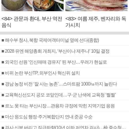
<84> 관문과 환대, 부산 역전
<83> 여름 제주, 벤자리와 독
음식
가시치
■ 해수부 청사, 북항 국제여객터미널 옆에 선다(종합)
■ 2028 유엔 해양총회 개최지, ‘부산이냐 제주냐’ 10일 결정
■ 외국인 선원 ‘인신매매 경유지’ 된 부산…우려가 현실로
■ 비위 논란 부산TP, 외부인사 혁신위 설치
■ 경남 농정 비전 ‘잘 사는 농촌’…스마트팜 1000㏊까지 늘린다
■ 교육혁신선도지 공모 코앞인데…구·군 난색에 교육청 ‘쩔쩔’
■ 르노 못 타는 부산시장…관용차 규정에 막힌 지역기업 응원
■ 마산 원도심 행정·주거복합단지 연내 준공 수순
■ 검사 신분 버리고 직급하향(10년 이하 저연차 검사)…檢 중수청행 기피