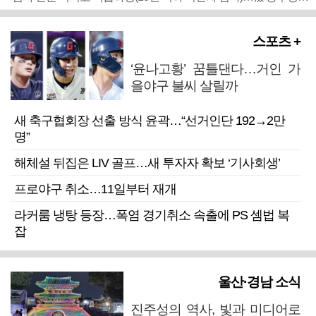
스포츠 +
‘윤나고황’ 꿈틀댄다…거인 가
을야구 불씨 살릴까
새 축구협회장 선출 방식 윤곽…“선거인단 192→2만
명”
해체설 뒤집은 LIV 골프…새 투자자 확보 ‘기사회생’
프로야구 취소…11일부터 재개
라커룸 냉탕 등장…폭염 경기취소 속출에 PS 셈법 복
잡
울산·경남 소식
진주성의 역사, 빛과 미디어로