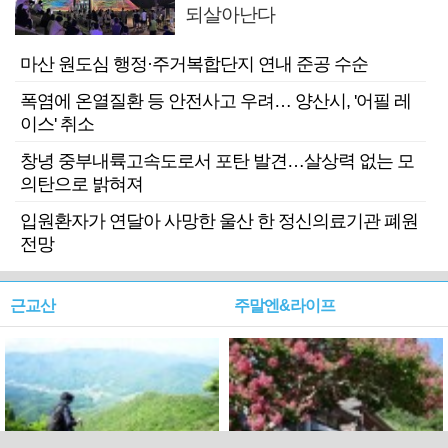
되살아난다
마산 원도심 행정·주거복합단지 연내 준공 수순
폭염에 온열질환 등 안전사고 우려… 양산시, '어필 레
이스' 취소
창녕 중부내륙고속도로서 포탄 발견…살상력 없는 모
의탄으로 밝혀져
입원환자가 연달아 사망한 울산 한 정신의료기관 폐원
전망
근교산
주말엔&라이프