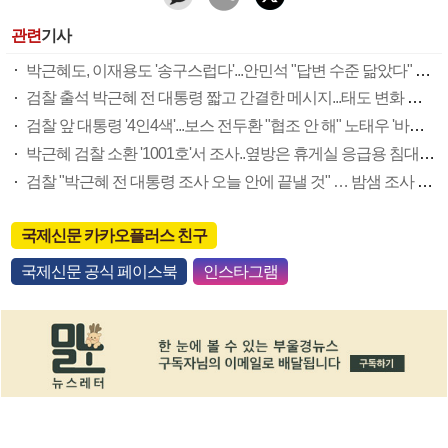
관련
기사
박근혜도, 이재용도 '송구스럽다'...안민석 "답변 수준 닮았다" 재조명
검찰 출석 박근혜 전 대통령 짧고 간결한 메시지...태도 변화 있나?
검찰 앞 대통령 '4인4색'...보스 전두환 "협조 안 해" 노태우 '바짝' 인간적 노무현 "착찹" 박근혜 "송구하다"
박근혜 검찰 소환 '1001호'서 조사..옆방은 휴게실 응급용 침대 구비
검찰 "박근혜 전 대통령 조사 오늘 안에 끝낼 것" … 밤샘 조사 가능성도
국제신문 카카오플러스 친구
국제신문 공식 페이스북
인스타그램