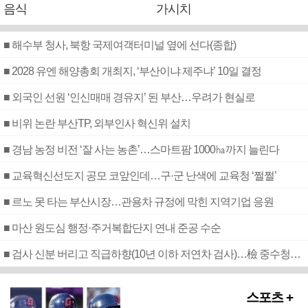
음식
가시치
■ 해수부 청사, 북항 국제여객터미널 옆에 선다(종합)
■ 2028 유엔 해양총회 개최지, ‘부산이냐 제주냐’ 10일 결정
■ 외국인 선원 ‘인신매매 경유지’ 된 부산…우려가 현실로
■ 비위 논란 부산TP, 외부인사 혁신위 설치
■ 경남 농정 비전 ‘잘 사는 농촌’…스마트팜 1000㏊까지 늘린다
■ 교육혁신선도지 공모 코앞인데…구·군 난색에 교육청 ‘쩔쩔’
■ 르노 못 타는 부산시장…관용차 규정에 막힌 지역기업 응원
■ 마산 원도심 행정·주거복합단지 연내 준공 수순
■ 검사 신분 버리고 직급하향(10년 이하 저연차 검사)…檢 중수청행 기피
스포츠 +