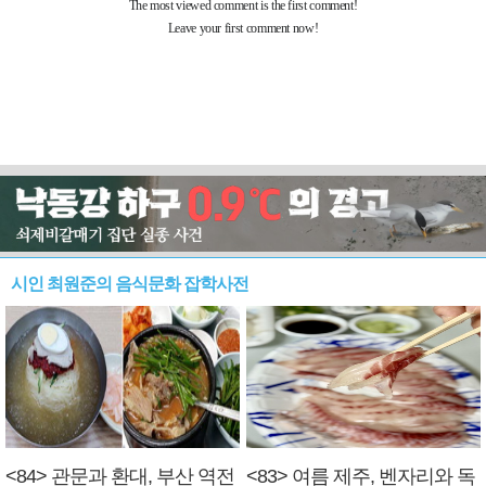
시인 최원준의 음식문화 잡학사전
<84> 관문과 환대, 부산 역전
<83> 여름 제주, 벤자리와 독