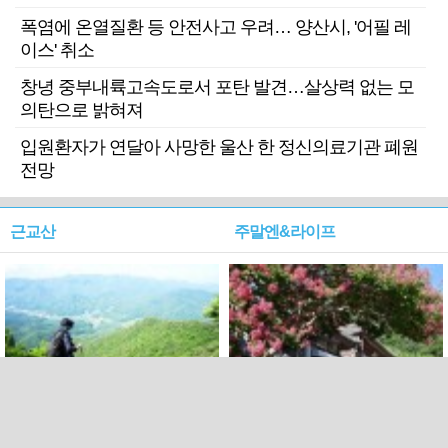
폭염에 온열질환 등 안전사고 우려… 양산시, '어필 레
이스' 취소
창녕 중부내륙고속도로서 포탄 발견…살상력 없는 모
의탄으로 밝혀져
입원환자가 연달아 사망한 울산 한 정신의료기관 폐원
전망
근교산
주말엔&라이프
근교산&그너머…상주·문경
폭염보다 더 뜨거워라…100
청화산~시루봉
일을 붉게 불태울 ‘선비정신’