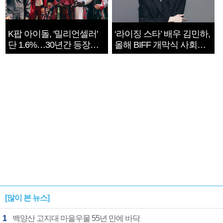
K팝 아이돌, '밀리언셀러'
‘라이징 스타’ 배우 김민하,
단 1.6%…30년간 등장
올해 BIFF 개막식 사회자
1182개팀 전수조사
확정
[많이 본 뉴스]
1
백양산 고지대 마을우물 55년 만에 바닥