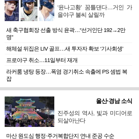
‘윤나고황’ 꿈틀댄다…거인 가
을야구 불씨 살릴까
새 축구협회장 선출 방식 윤곽…“선거인단 192→2만
명”
해체설 뒤집은 LIV 골프…새 투자자 확보 ‘기사회생’
프로야구 취소…11일부터 재개
라커룸 냉탕 등장…폭염 경기취소 속출에 PS 셈법 복
잡
울산·경남 소식
진주성의 역사, 빛과 미디어로
되살아난다
마산 원도심 행정·주거복합단지 연내 준공 수순