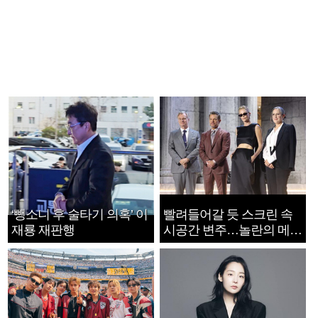
‘뺑소니 후 술타기 의혹’ 이
빨려들어갈 듯 스크린 속
재룡 재판행
시공간 변주…놀란의 메시
지는 ‘전쟁 속죄’