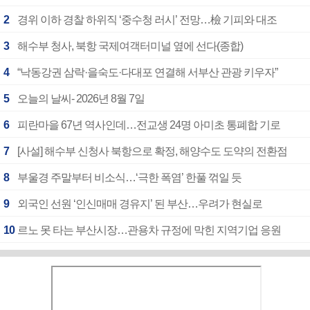
2
경위 이하 경찰 하위직 ‘중수청 러시’ 전망…檢 기피와 대조
3
해수부 청사, 북항 국제여객터미널 옆에 선다(종합)
4
“낙동강권 삼락·을숙도·다대포 연결해 서부산 관광 키우자”
5
오늘의 날씨- 2026년 8월 7일
6
피란마을 67년 역사인데…전교생 24명 아미초 통폐합 기로
7
[사설] 해수부 신청사 북항으로 확정, 해양수도 도약의 전환점
8
부울경 주말부터 비소식…‘극한 폭염’ 한풀 꺾일 듯
9
외국인 선원 ‘인신매매 경유지’ 된 부산…우려가 현실로
10
르노 못 타는 부산시장…관용차 규정에 막힌 지역기업 응원