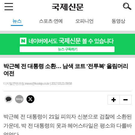
뉴스
스포츠·연예
오피니언
동영상
박근혜 전 대통령 소환… 남색 코트 '전투복' 올림머리
여전
디지털콘텐츠팀 inews@kookje.co.kr | 2017.03.21 09:58
박근혜 전 대통령이 21일 피의자 신분으로 검찰에 소환된
가운데, 박 전 대통령의 옷과 헤어스타일은 평소와 다를바
없었다.