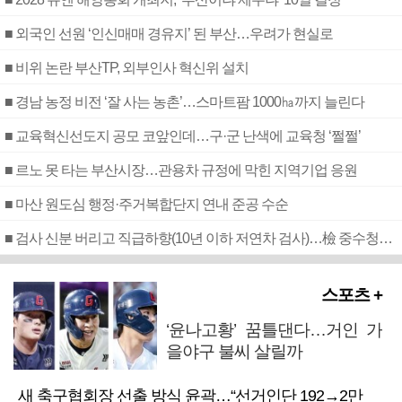
■ 외국인 선원 ‘인신매매 경유지’ 된 부산…우려가 현실로
■ 비위 논란 부산TP, 외부인사 혁신위 설치
■ 경남 농정 비전 ‘잘 사는 농촌’…스마트팜 1000㏊까지 늘린다
■ 교육혁신선도지 공모 코앞인데…구·군 난색에 교육청 ‘쩔쩔’
■ 르노 못 타는 부산시장…관용차 규정에 막힌 지역기업 응원
■ 마산 원도심 행정·주거복합단지 연내 준공 수순
■ 검사 신분 버리고 직급하향(10년 이하 저연차 검사)…檢 중수청행 기피
스포츠 +
‘윤나고황’ 꿈틀댄다…거인 가
을야구 불씨 살릴까
새 축구협회장 선출 방식 윤곽…“선거인단 192→2만