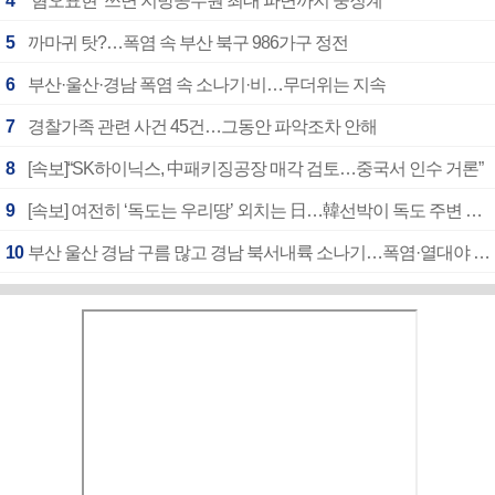
4
‘혐오표현’ 쓰면 지방공무원 최대 파면까지 중징계
5
까마귀 탓?…폭염 속 부산 북구 986가구 정전
6
부산·울산·경남 폭염 속 소나기·비…무더위는 지속
7
경찰가족 관련 사건 45건…그동안 파악조차 안해
8
[속보]“SK하이닉스, 中패키징공장 매각 검토…중국서 인수 거론”
9
[속보] 여전히 ‘독도는 우리땅’ 외치는 日…韓선박이 독도 주변 해양조사 활동하자 반발
10
부산 울산 경남 구름 많고 경남 북서내륙 소나기…폭염·열대야 계속