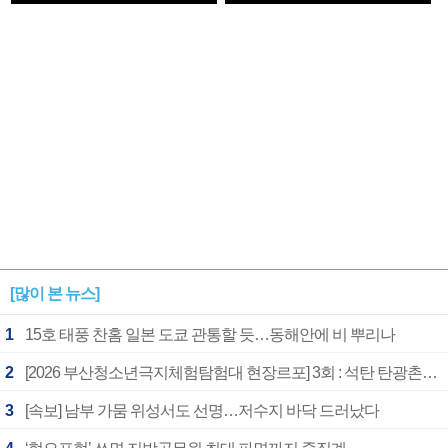
1182개팀 전수조사
확정
[많이 본 뉴스]
1
15호 태풍 찬홈 일본 도쿄 관통할 듯…동해안에 비 뿌리나
2
[2026 부산청소년극지체험탐험대 현장르포] 3회 : 석탄 탄광촌에서 북극 연구의 중심지로
3
[속보] 남부 가뭄 위성서도 선명…저수지 바닥 드러났다