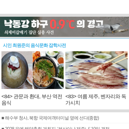
시인 최원준의 음식문화 잡학사전
<84> 관문과 환대, 부산 역전
<83> 여름 제주, 벤자리와 독
음식
가시치
■ 해수부 청사, 북항 국제여객터미널 옆에 선다(종합)
■ 2028 유엔 해양총회 개최지, ‘부산이냐 제주냐’ 10일 결정