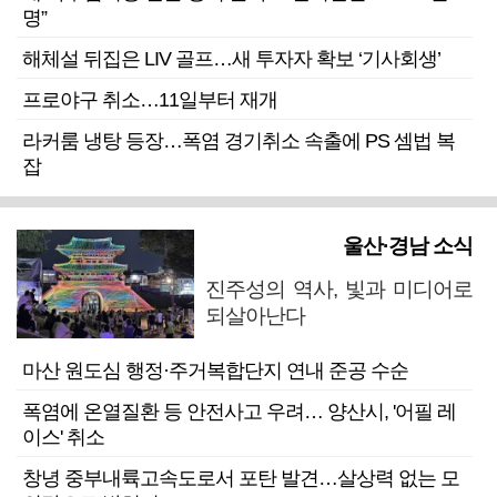
명”
해체설 뒤집은 LIV 골프…새 투자자 확보 ‘기사회생’
프로야구 취소…11일부터 재개
라커룸 냉탕 등장…폭염 경기취소 속출에 PS 셈법 복
잡
울산·경남 소식
진주성의 역사, 빛과 미디어로
되살아난다
마산 원도심 행정·주거복합단지 연내 준공 수순
폭염에 온열질환 등 안전사고 우려… 양산시, '어필 레
이스' 취소
창녕 중부내륙고속도로서 포탄 발견…살상력 없는 모