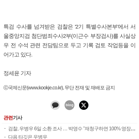
특검 수사를 넘겨받은 검찰은 '2기 특별수사본부'에서 서
울중앙지검 첨단범죄수사2부(이근수 부장검사)를 사실상
우 전 수석 관련 전담팀으로 두고 기록 검토 작업등을 이
어가고 있다.
정세윤 기자
ⓒ국제신문(www.kookje.co.kr), 무단 전재 및 재배포 금지
관련
기사
검찰, 우병우 6일 소환 조사 … 박영수 "재청구하면 100% 영장 발부"
다음 타깃은 우병우