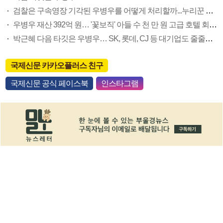
검찰은 구속영장 기각된 우병우를 어떻게 처리할까...누리꾼 구속 수사 촉구
우병우 재산 392억 원… '꽃보직' 아들 수 천 만 원 고급 호텔 회원권 구매
박근혜 다음 타깃은 우병우… SK, 롯데, CJ 등 대기업도 줄줄이 대기
국제신문 카카오플러스 친구
국제신문 공식 페이스북
인스타그램