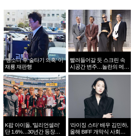
‘뺑소니 후 술타기 의혹’ 이
빨려들어갈 듯 스크린 속
재룡 재판행
시공간 변주…놀란의 메시
지는 ‘전쟁 속죄’
K팝 아이돌, '밀리언셀러'
‘라이징 스타’ 배우 김민하,
단 1.6%…30년간 등장
올해 BIFF 개막식 사회자