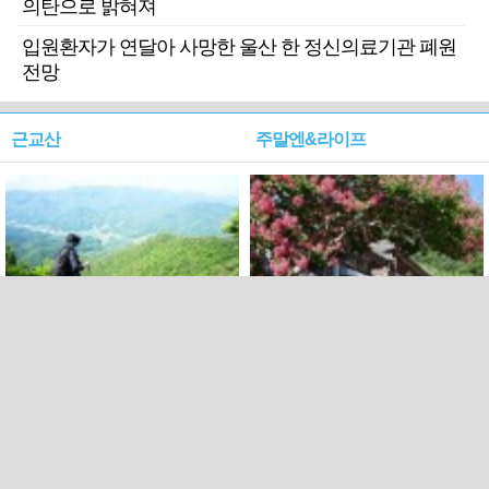
의탄으로 밝혀져
입원환자가 연달아 사망한 울산 한 정신의료기관 폐원
전망
근교산
주말엔&라이프
근교산&그너머…상주·문경
폭염보다 더 뜨거워라…100
청화산~시루봉
일을 붉게 불태울 ‘선비정신’
피었네
PC버전
엑스
페이스북
Copyright ⓒ 2015 All rights reserved by 국제신문