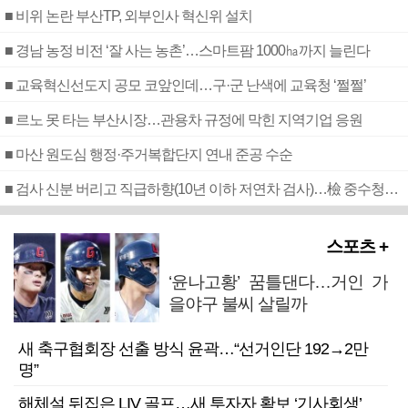
■ 비위 논란 부산TP, 외부인사 혁신위 설치
■ 경남 농정 비전 ‘잘 사는 농촌’…스마트팜 1000㏊까지 늘린다
■ 교육혁신선도지 공모 코앞인데…구·군 난색에 교육청 ‘쩔쩔’
■ 르노 못 타는 부산시장…관용차 규정에 막힌 지역기업 응원
■ 마산 원도심 행정·주거복합단지 연내 준공 수순
■ 검사 신분 버리고 직급하향(10년 이하 저연차 검사)…檢 중수청행 기피
스포츠 +
‘윤나고황’ 꿈틀댄다…거인 가
을야구 불씨 살릴까
새 축구협회장 선출 방식 윤곽…“선거인단 192→2만
명”
해체설 뒤집은 LIV 골프…새 투자자 확보 ‘기사회생’