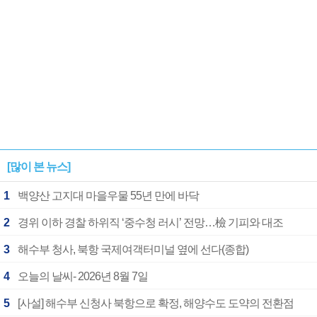
[많이 본 뉴스]
1
백양산 고지대 마을우물 55년 만에 바닥
2
경위 이하 경찰 하위직 ‘중수청 러시’ 전망…檢 기피와 대조
3
해수부 청사, 북항 국제여객터미널 옆에 선다(종합)
4
오늘의 날씨- 2026년 8월 7일
5
[사설] 해수부 신청사 북항으로 확정, 해양수도 도약의 전환점