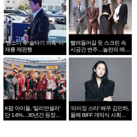
‘뺑소니 후 술타기 의혹’ 이
빨려들어갈 듯 스크린 속
재룡 재판행
시공간 변주…놀란의 메시
지는 ‘전쟁 속죄’
K팝 아이돌, '밀리언셀러'
‘라이징 스타’ 배우 김민하,
단 1.6%…30년간 등장
올해 BIFF 개막식 사회자
1182개팀 전수조사
확정