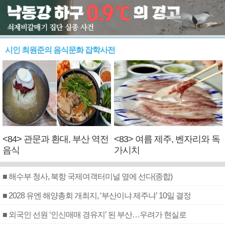
시인 최원준의 음식문화 잡학사전
<84> 관문과 환대, 부산 역전
<83> 여름 제주, 벤자리와 독
음식
가시치
■ 해수부 청사, 북항 국제여객터미널 옆에 선다(종합)
■ 2028 유엔 해양총회 개최지, ‘부산이냐 제주냐’ 10일 결정
■ 외국인 선원 ‘인신매매 경유지’ 된 부산…우려가 현실로