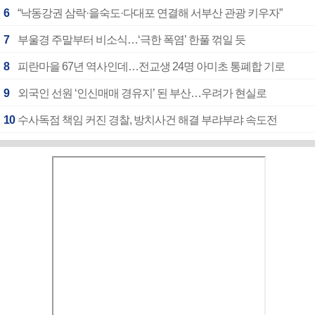
6
“낙동강권 삼락·을숙도·다대포 연결해 서부산 관광 키우자”
7
부울경 주말부터 비소식…‘극한 폭염’ 한풀 꺾일 듯
8
피란마을 67년 역사인데…전교생 24명 아미초 통폐합 기로
9
외국인 선원 ‘인신매매 경유지’ 된 부산…우려가 현실로
10
수사독점 책임 커진 경찰, 방치사건 해결 부랴부랴 속도전