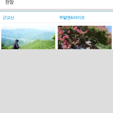
전망
근교산
주말엔&라이프
근교산&그너머…상주·문경
폭염보다 더 뜨거워라…100
청화산~시루봉
일을 붉게 불태울 ‘선비정신’
피었네
PC버전
엑스
페이스북
Copyright ⓒ 2015 All rights reserved by 국제신문