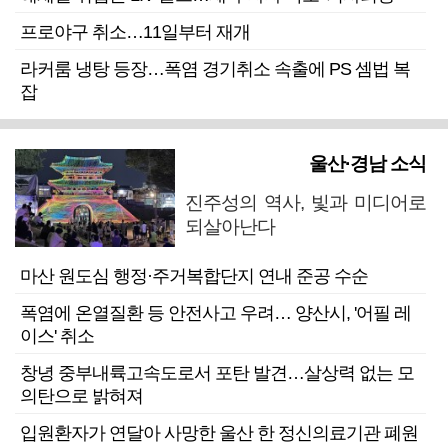
프로야구 취소…11일부터 재개
라커룸 냉탕 등장…폭염 경기취소 속출에 PS 셈법 복
잡
울산·경남 소식
진주성의 역사, 빛과 미디어로
되살아난다
마산 원도심 행정·주거복합단지 연내 준공 수순
폭염에 온열질환 등 안전사고 우려… 양산시, '어필 레
이스' 취소
창녕 중부내륙고속도로서 포탄 발견…살상력 없는 모
의탄으로 밝혀져
입원환자가 연달아 사망한 울산 한 정신의료기관 폐원