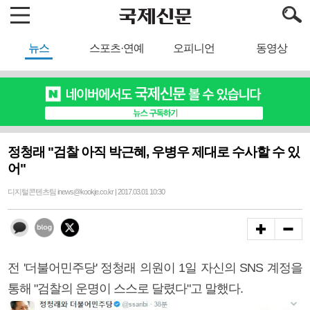
뉴스
스포츠·연예
오피니언
동영상
정청래 "검찰 아직 박근혜, 우병우 제대로 수사할 수 있
어"
디지털콘텐츠팀 inews@kookje.co.kr | 2017.03.01 10:30
전 '더불어민주당' 정청래 의원이 1일 자신의 SNS 계정을
통해 "검찰의 운명이 스스로 달렸다"고 말했다.