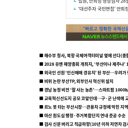
법원, 안희정 영장심사 28
■ 해수부 청사, 북항 국제여객터미널 옆에 선다(종
■ 2028 유엔 해양총회 개최지, ‘부산이냐 제주냐’ 
■ 외국인 선원 ‘인신매매 경유지’ 된 부산…우려가
■ 비위 논란 부산TP, 외부인사 혁신위 설치
■ 르노 못 타는 부산시장…관용차 규정에 막힌 지
■ 마산 원도심 행정·주거복합단지 연내 준공 수순