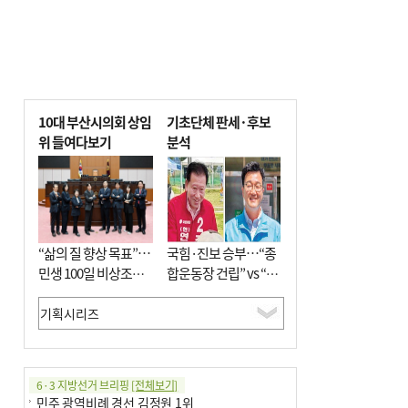
10대 부산시의회 상임
기초단체 판세·후보
위 들여다보기
분석
“삶의 질 향상 목표”…
국힘·진보 승부…“종
민생 100일 비상조치
합운동장 건립” vs “출
면밀 심사
근 공공버스 도입”
6·3 지방선거 브리핑
[전체보기]
민주 광역비례 경선 김정원 1위