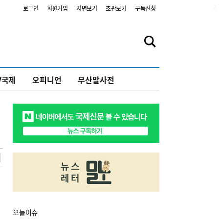
2
로그인
회원가입
지면보기
초판보기
구독신청
V국제
오피니언
부산말사전
오늘
이슈