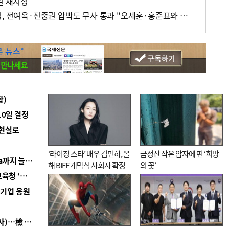
일 재지정
'대선주자 국민면접' 안희정, 전여옥·진중권 압박도 무사 통과 "오세훈·홍준표와 같이 보는 것은 모독"
합)
10일 결정
 현실로
‘라이징 스타’ 배우 김민하, 올
금정산 작은 암자에 핀 ‘희망
■ 경남 농정 비전 ‘잘 사는 농촌’…스마트팜 1000㏊까지 늘린다
해 BIFF 개막식 사회자 확정
의 꽃’
■ 교육혁신선도지 공모 코앞인데…구·군 난색에 교육청 ‘쩔쩔’
역기업 응원
■ 검사 신분 버리고 직급하향(10년 이하 저연차 검사)…檢 중수청행 기피