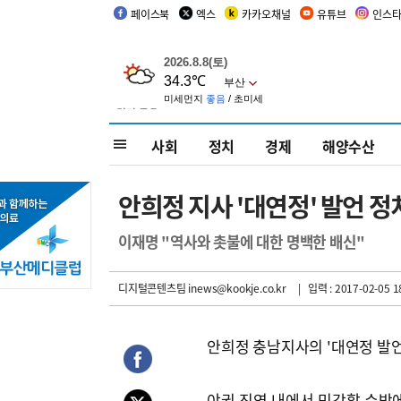
페이스북
엑스
카카오채널
유튜브
인스
사회
정치
경제
해양수산
안희정 지사 '대연정' 발언 정
이재명 "역사와 촛불에 대한 명백한 배신"
디지털콘텐츠팀 inews@kookje.co.kr
| 입력 : 2017-02-05 1
안희정 충남지사의 '대연정 발언
야권 진영 내에서 민감할 수밖에