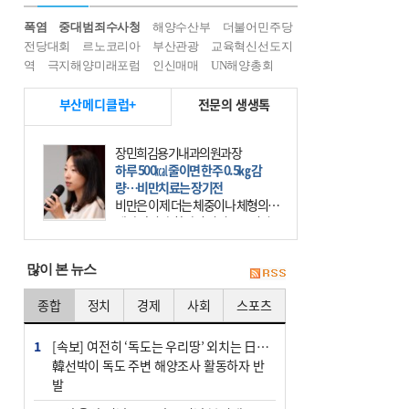
폭염
중대범죄수사청
해양수산부
더불어민주당
전당대회
르노코리아
부산관광
교육혁신선도지
역
극지해양미래포럼
인신매매
UN해양총회
부산메디클럽+
전문의 생생톡
장민희김용기내과의원과장
하루 500㎉ 줄이면 한주 0.5㎏ 감
량…비만치료는 장기전
비만은 이제 더는 체중이나 체형의 문
제가 아니다. 하나의 질병으로 인지
하고 치료와 관리를 해야 한다. 세계
보건기구(WHO)는 이미 1994년 비만
많이 본 뉴스
을 인류의 중요한
종합
정치
경제
사회
스포츠
1
[속보] 여전히 ‘독도는 우리땅’ 외치는 日…
韓선박이 독도 주변 해양조사 활동하자 반
발