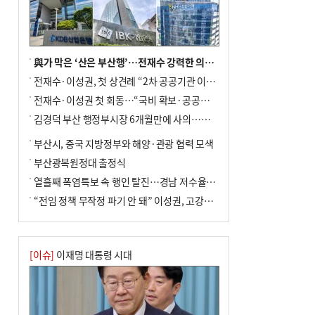
사망
與가 막은 ‘산은 부산행’…전재수 강력한 의지 표명 없인 공염불
전재수·이성권, 첫 상견례 “2차 공공기관 이전 초당 협력”(종합)
전재수·이성권 첫 회동…“국비 확보·공공기관 이전 협력”
김경덕 부산 행정부시장 6개월만에 사의…후임 인선 촉각
부산시, 중국 지방정부와 해양·관광 협력 모색
부산광복원정대 출정식
열흘째 폭염특보 속 행인 탈진…경남 저수율 평년의 절반
“전임 정책 무작정 파기 안 돼” 이성권, 고강도 ‘전재수 견제’ 예고
[이슈]
이재명 대통령 시대