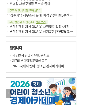
조병길 사상구청장 무소속 출마
주목 부산시의회
[전체보기]
‘장수기업 세무조사 유예’ 파격 인센티브, 부산 유출 막을까
부산선관위 지선 Q&A
[전체보기]
부산선관위 지선 Q&A ③ 사전투표 일정·사전투표함 보관
부산선관위 지선 Q&A ② 선거운동(유권자) 교육감투표용지
알립니다
· 제 219회 한낮의 유U; 콘서트
· 제7회 부마항쟁문학상 공모
· 2026 국제 어린이·청소년 경제아카데미