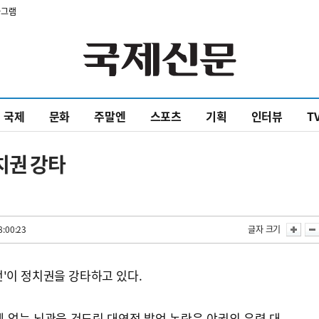
타그램
국제
문화
주말엔
스포츠
기획
인터뷰
T
치권 강타
8:00:23
글자 크기
'이 정치권을 강타하고 있다.
 없는 뇌관을 건드린 대연정 발언 논란은 야권의 유력 대