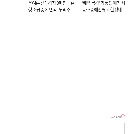
올여름 절대강자 3파전…흥
‘배우 몸값’ 거품 없애기 시
행 조급증에 변칙·무리수 마
동…중예산영화 한정돼 실
케팅도
효성 의문도