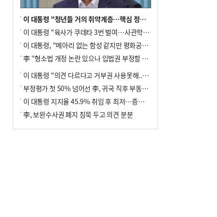
이 대통령 "청년들 거의 취약계층…핵심 정책 재편""
이 대통령 "육사가 쿠데타 3번 벌여…사관학교 통합 신속히 추진"
이 대통령, "메아리 없는 함성 같지만 평화공존책 계속해야"
李 “형소법 개정 논란 있으나 입법권 부정할 만큼은 아냐”(종합)
이 대통령 "의견 다르다고 거부권 사용못해.. 입법권 부정할 상황이라 보기 어려워"
부정평가 첫 50% 넘어선 李, 귀국 직후 부동산·증시 점검(종합)
이 대통령 지지율 45.9% 취임 후 최저…증시 폭락·연임 개헌 논란 영향
李, 보완수사권 폐지 침묵 두고 의견 분분