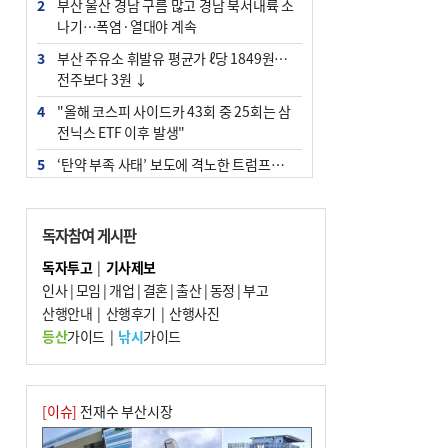
2
부산 울산 경남 구름 많고 경남 북서내륙 소
나기…폭염·열대야 계속
3
부산 주유소 휘발유 평균가 ℓ당 1849원…
전주보다 3원 ↓
4
"올해 코스피 사이드카 43회 중 25회는 삼
전닉스 ETF 이후 발생"
5
‘탄약 부족 사태’ 보도에 격노한 트럼프…
군사기밀 유출자 색출 지시
6
[속보] ‘심판 성접대’ 논란 축구협회 공식 사
독자참여 게시판
과…“현재는 부적절 행위 없어”
독자투고
|
기사제보
7
부산 앞바다에 기름 425ℓ 유출한 러시아 화
인사
|
모임
|
개업
|
결혼
|
출산
|
동정
|
부고
물선 적발
산행안내
|
산행후기
|
산행사진
8
입추 지났지만 푹푹 찐다…온열질환자 10
등산
가이드
|
낚시
가이드
년 만에 3배
9
[2026 부산청소년극지체험탐험대 현장르
포] 2회 : 하늘에서 만난 얼음의 나라
[이슈]
전재수 부산시장
10
서울 중랑구서 흉기 난동…60대 남성 2명