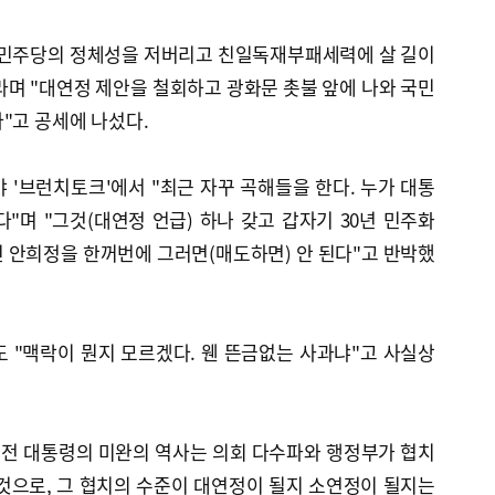
"민주당의 정체성을 저버리고 친일독재부패세력에 살 길이
며 "대연정 제안을 철회하고 광화문 촛불 앞에 나와 국민
"고 공세에 나섰다.
 '브런치토크'에서 "최근 자꾸 곡해들을 한다. 누가 대통
"며 "그것(대연정 언급) 하나 갖고 갑자기 30년 민주화
 안희정을 한꺼번에 그러면(매도하면) 안 된다"고 반박했
 "맥락이 뭔지 모르겠다. 웬 뜬금없는 사과냐"고 사실상
 전 대통령의 미완의 역사는 의회 다수파와 행정부가 협치
것으로, 그 협치의 수준이 대연정이 될지 소연정이 될지는