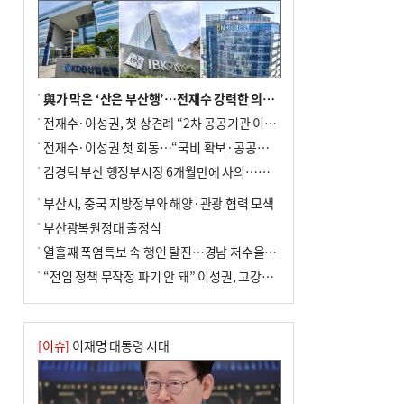
與가 막은 ‘산은 부산행’…전재수 강력한 의지 표명 없인 공염불
전재수·이성권, 첫 상견례 “2차 공공기관 이전 초당 협력”(종합)
전재수·이성권 첫 회동…“국비 확보·공공기관 이전 협력”
김경덕 부산 행정부시장 6개월만에 사의…후임 인선 촉각
부산시, 중국 지방정부와 해양·관광 협력 모색
부산광복원정대 출정식
열흘째 폭염특보 속 행인 탈진…경남 저수율 평년의 절반
“전임 정책 무작정 파기 안 돼” 이성권, 고강도 ‘전재수 견제’ 예고
[이슈]
이재명 대통령 시대