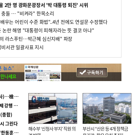
울 2만 명 광화문광장서 '박 대통령 퇴진' 시위
 충돌 … "비켜라" 한목소리
 배우는 어린이 수준 화법"..4년 전에도 연설문 수정했다
 논란 해명 "대통령이 피해자라는 뜻 결코 아냐"
국의 라스푸틴…박근혜 심신지배" 파장
석비서관 일괄사표 지시
■ 검사 신분 버리고 직급하향(10년 이하 저연차 검사)…檢 중수청행 기피
■ 지역 상권도 말라죽을 판이라…가뭄 속 밀양물축제 강행 논란
(종합)
다시 그린다
해수부 ‘신청사 부지’ 직원 의
부산시 “산은 등 4개 정책금
■ 국힘 부산시당, ‘정이한 조력’ 시의원 윤리위에…‘한동훈 지지’도 신고접수