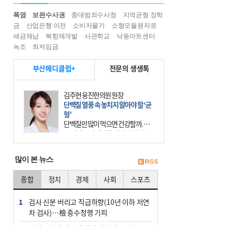
폭염
보완수사권
중대범죄수사청
지역균형 장학
금
산업은행 이전
소비자물가
소형모듈원자로
세금체납
북항재개발
사관학교
낙동아트센터
녹조
최저임금
부산메디클럽+
전문의 생생톡
김주현 웅진한의원 원장
단백질 열풍 속 놓치지 말아야 할 ‘균
형’
단백질만 많이 먹으면 건강할까. 요
즘 건강을 이야기할 때 빠지지 않는
키워드가 단백질이다. 헬스장을 다니
는 젊은 층부터 기초체력을 챙기려는
많이 본 뉴스
중·장년층까지 모두 “
종합
정치
경제
사회
스포츠
1
검사 신분 버리고 직급하향(10년 이하 저연
차 검사)…檢 중수청행 기피