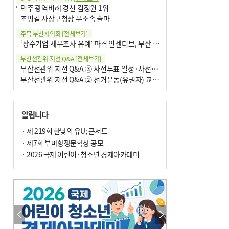
민주 광역비례 경선 김정원 1위
조병길 사상구청장 무소속 출마
주목 부산시의회
[전체보기]
‘장수기업 세무조사 유예’ 파격 인센티브, 부산 유출 막을까
부산선관위 지선 Q&A
[전체보기]
부산선관위 지선 Q&A ③ 사전투표 일정·사전투표함 보관
부산선관위 지선 Q&A ② 선거운동(유권자) 교육감투표용지
알립니다
· 제 219회 한낮의 유U; 콘서트
· 제7회 부마항쟁문학상 공모
· 2026 국제 어린이·청소년 경제아카데미