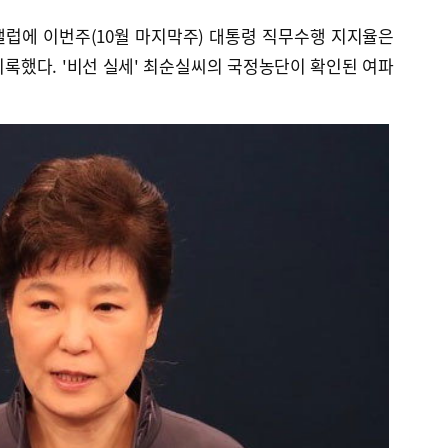
갤럽에 이번주(10월 마지막주) 대통령 직무수행 지지율은
 기록했다. '비선 실세' 최순실씨의 국정농단이 확인된 여파