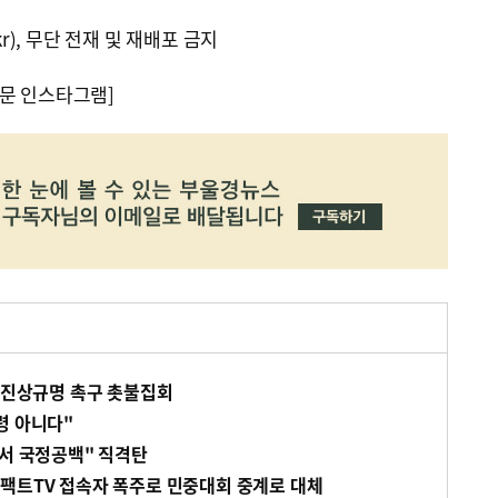
kr), 무단 전재 및 재배포 금지
문 인스타그램]
' 진상규명 촉구 촛불집회
령 아니다"
해서 국정공백" 직격탄
팩트TV 접속자 폭주로 민중대회 중계로 대체