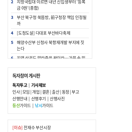
2
지방국립대 이르면 내년 신입생부터 ‘등록
금 0원’(종합)
3
부산 북구청 쑥뜸방, 前구청장 책임 인정될
까
4
[도청도설] 다대포 부산바다축제
5
해양수산부 신청사 북항재개발 부지에 짓
는다
6
지역 상권도 말라죽을 판이라…가뭄 속 밀
양물축제 강행 논란
7
법원, 단차 논란 북항 복합환승센터 공사중
독자참여 게시판
지 관련 현장검증
독자투고
|
기사제보
8
통영시민 추석 전 35만 원 받는다
인사
|
모임
|
개업
|
결혼
|
출산
|
동정
|
부고
9
산행안내
부산 철강공장 50대 노동자 추락사
|
산행후기
|
산행사진
등산
가이드
|
낚시
가이드
10
국힘 부산시당, ‘정이한 조력’ 시의원 윤리
위에…‘한동훈 지지’도 신고접수
[이슈]
전재수 부산시장