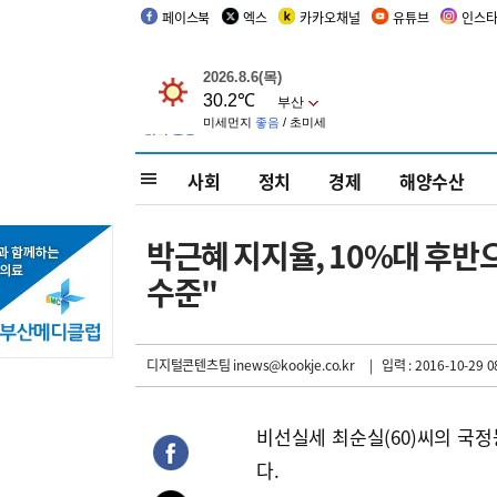
페이스북
엑스
카카오채널
유튜브
인스
사회
정치
경제
해양수산
박근혜 지지율, 10%대 후반
수준"
디지털콘텐츠팀 inews@kookje.co.kr
| 입력 : 2016-10-29 0
비선실세 최순실(60)씨의 국정
다.