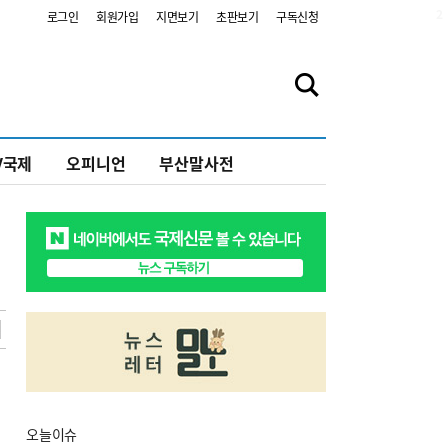
2
로그인
회원가입
지면보기
초판보기
구독신청
V국제
오피니언
부산말사전
오늘
이슈