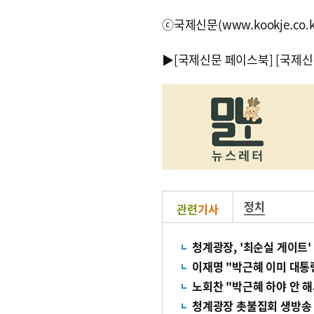
ⓒ국제신문(www.kookje.co.
▶
[국제신문 페이스북]
[국제신
정치
관련
기사
청계광장, '최순실 게이트
이재명 "박근혜 이미 대통
노회찬 "박근혜 하야 안 
청계광장 촛불집회 생방송 