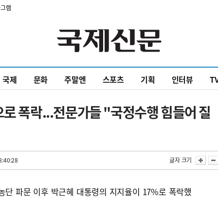
타그램
국제
문화
주말엔
스포츠
기획
인터뷰
T
으로 폭락...전문가들 "국정수행 힘들어 질
8:40:28
글자 크기
농단 파문 이후 박근혜 대통령의 지지율이 17%로 폭락했