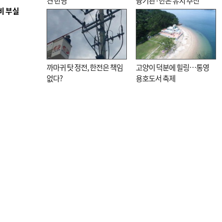
견 반영
융기관·한은 유치 추진”
비 부실
까마귀 탓 정전, 한전은 책임
고양이 덕분에 힐링…통영
없다?
용호도서 축제