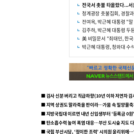
전국서 촛불 타올랐다...서
청계광장 촛불집회, 경찰과
전여옥, 박근혜 대통령 "말
김주하, 박근혜 대통령 두둔
美 비밀문서 "최태민, 한
박근혜 대통령, 청와대 수
■ 지방국립대 이르면 내년 신입생부터 ‘등록금 0원’
■ 탄소흡수력 높여 폭염 대응…부산 도시숲 지도 