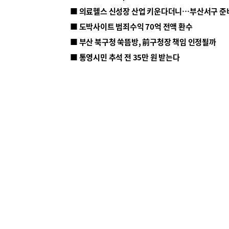
■ 의료헬스 신성장 산업 키운다더니…부산서구 준
■ 도박사이트 범죄수익 70억 전액 환수
■ 부산 북구청 쑥뜸방, 前구청장 책임 인정될까
■ 통영시민 추석 전 35만 원 받는다