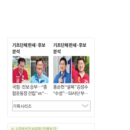
기초단체 판세·후보
기초단체 판세·후보
분석
분석
국힘·진보 승부…“종
홍순헌 “설욕” 김성수
합운동장 건립” vs “출
“수성”…53사단 부지
근 공공버스 도입”
개발엔 한 목소리
6·3 지방선거 브리핑
[전체보기]