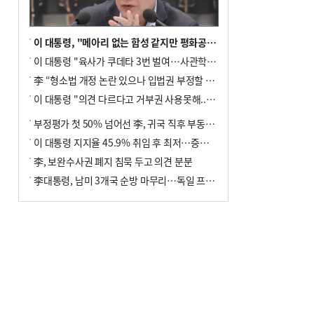
이 대통령, "메아리 없는 함성 같지만 평화공존책 계속해야"
이 대통령 "육사가 쿠데타 3번 벌여…사관학교 통합 신속히 추진"
李 “형소법 개정 논란 있으나 입법권 부정할 만큼은 아냐”(종합)
이 대통령 "의견 다르다고 거부권 사용못해.. 입법권 부정할 상황이라 보기 어려워"
부정평가 첫 50% 넘어선 李, 귀국 직후 부동산·증시 점검(종합)
이 대통령 지지율 45.9% 취임 후 최저…증시 폭락·연임 개헌 논란 영향
李, 보완수사권 폐지 침묵 두고 의견 분분
李대통령, 남미 3개국 순방 마무리…독일 프랑크푸르트 향해 출발