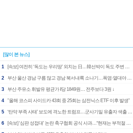
[많이 본 뉴스]
1
[속보] 여전히 ‘독도는 우리땅’ 외치는 日…韓선박이 독도 주변 해양조사 활동하자 반발
2
부산 울산 경남 구름 많고 경남 북서내륙 소나기…폭염·열대야 계속
3
부산 주유소 휘발유 평균가 ℓ당 1849원… 전주보다 3원 ↓
4
"올해 코스피 사이드카 43회 중 25회는 삼전닉스 ETF 이후 발생"
5
‘탄약 부족 사태’ 보도에 격노한 트럼프…군사기밀 유출자 색출 지시
6
[속보] ‘심판 성접대’ 논란 축구협회 공식 사과…“현재는 부적절 행위 없어”