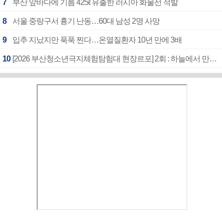
7
부산 앞바다에 기름 425ℓ 유출한 러시아 화물선 적발
8
서울 중랑구서 흉기 난동…60대 남성 2명 사망
9
입추 지났지만 푹푹 찐다…온열질환자 10년 만에 3배
10
[2026 부산청소년극지체험탐험대 현장르포] 2회 : 하늘에서 만난 얼음의 나라