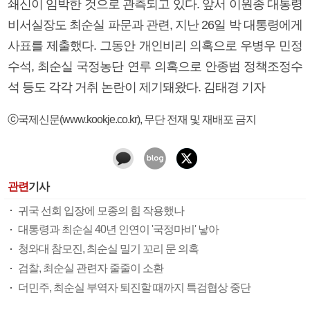
쇄신이 임박한 것으로 관측되고 있다. 앞서 이원종 대통령
비서실장도 최순실 파문과 관련, 지난 26일 박 대통령에게
사표를 제출했다. 그동안 개인비리 의혹으로 우병우 민정
수석, 최순실 국정농단 연루 의혹으로 안종범 정책조정수
석 등도 각각 거취 논란이 제기돼왔다. 김태경 기자
ⓒ국제신문(www.kookje.co.kr), 무단 전재 및 재배포 금지
관련
기사
귀국 선회 입장에 모종의 힘 작용했나
대통령과 최순실 40년 인연이 '국정마비' 낳아
청와대 참모진, 최순실 밀기 꼬리 문 의혹
검찰, 최순실 관련자 줄줄이 소환
더민주, 최순실 부역자 퇴진할 때까지 특검협상 중단