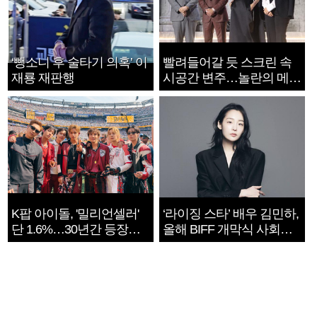
‘뺑소니 후 술타기 의혹’ 이
빨려들어갈 듯 스크린 속
재룡 재판행
시공간 변주…놀란의 메시
지는 ‘전쟁 속죄’
K팝 아이돌, '밀리언셀러'
‘라이징 스타’ 배우 김민하,
단 1.6%…30년간 등장
올해 BIFF 개막식 사회자
1182개팀 전수조사
확정