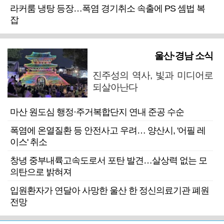
라커룸 냉탕 등장…폭염 경기취소 속출에 PS 셈법 복
잡
울산·경남 소식
진주성의 역사, 빛과 미디어로
되살아난다
마산 원도심 행정·주거복합단지 연내 준공 수순
폭염에 온열질환 등 안전사고 우려… 양산시, '어필 레
이스' 취소
창녕 중부내륙고속도로서 포탄 발견…살상력 없는 모
의탄으로 밝혀져
입원환자가 연달아 사망한 울산 한 정신의료기관 폐원
전망