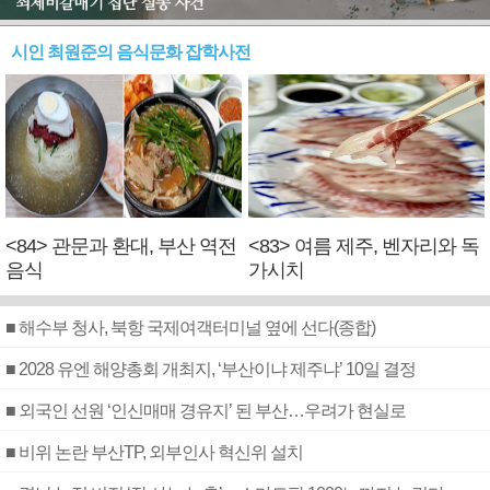
시인 최원준의 음식문화 잡학사전
<84> 관문과 환대, 부산 역전
<83> 여름 제주, 벤자리와 독
음식
가시치
■ 해수부 청사, 북항 국제여객터미널 옆에 선다(종합)
■ 2028 유엔 해양총회 개최지, ‘부산이냐 제주냐’ 10일 결정
■ 외국인 선원 ‘인신매매 경유지’ 된 부산…우려가 현실로
■ 비위 논란 부산TP, 외부인사 혁신위 설치