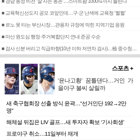
■ 경남 농정 비전 ‘잘 사는 농촌’…스마트팜 1000㏊까지 늘린다
■ 교육혁신선도지 공모 코앞인데…구·군 난색에 교육청 ‘쩔쩔’
■ 르노 못 타는 부산시장…관용차 규정에 막힌 지역기업 응원
■ 마산 원도심 행정·주거복합단지 연내 준공 수순
■ 검사 신분 버리고 직급하향(10년 이하 저연차 검사)…檢 중수청행 기피
스포츠 +
‘윤나고황’ 꿈틀댄다…거인 가
을야구 불씨 살릴까
새 축구협회장 선출 방식 윤곽…“선거인단 192→2만
명”
해체설 뒤집은 LIV 골프…새 투자자 확보 ‘기사회생’
프로야구 취소…11일부터 재개