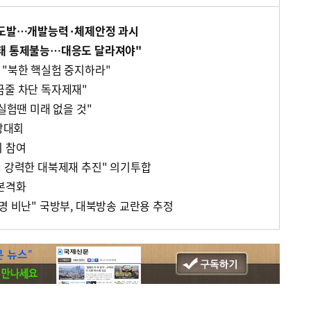
핵 도발…개발능력·체제안정 과시
상태 통제불능…대응도 달라져야"
 "북한 핵실험 중지하라"
금줄 차단 독자제재"
핵실험땐 미래 없을 것"
 당대회
의 참여
된 강력한 대북제재 추진" 의기투합
 본격화
명 비난" 국방부, 대북방송 교란용 추정