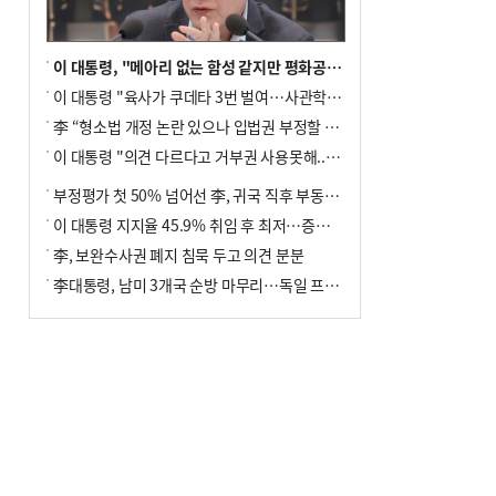
이 대통령, "메아리 없는 함성 같지만 평화공존책 계속해야"
이 대통령 "육사가 쿠데타 3번 벌여…사관학교 통합 신속히 추진"
李 “형소법 개정 논란 있으나 입법권 부정할 만큼은 아냐”(종합)
이 대통령 "의견 다르다고 거부권 사용못해.. 입법권 부정할 상황이라 보기 어려워"
부정평가 첫 50% 넘어선 李, 귀국 직후 부동산·증시 점검(종합)
이 대통령 지지율 45.9% 취임 후 최저…증시 폭락·연임 개헌 논란 영향
李, 보완수사권 폐지 침묵 두고 의견 분분
李대통령, 남미 3개국 순방 마무리…독일 프랑크푸르트 향해 출발