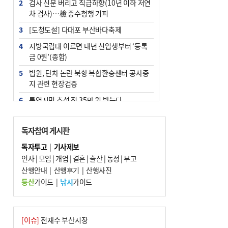
2
검사 신분 버리고 직급하향(10년 이하 저연
차 검사)…檢 중수청행 기피
3
[도청도설] 다대포 부산바다축제
4
지방국립대 이르면 내년 신입생부터 ‘등록
금 0원’(종합)
5
법원, 단차 논란 북항 복합환승센터 공사중
지 관련 현장검증
6
통영시민 추석 전 35만 원 받는다
7
지역 상권도 말라죽을 판이라…가뭄 속 밀
양물축제 강행 논란
독자참여 게시판
8
부산 철강공장 50대 노동자 추락사
독자투고
|
기사제보
인사
|
모임
|
개업
|
결혼
|
출산
|
동정
|
부고
9
국힘 부산시당, ‘정이한 조력’ 시의원 윤리
산행안내
위에…‘한동훈 지지’도 신고접수
|
산행후기
|
산행사진
등산
가이드
|
낚시
가이드
10
탄소흡수력 높여 폭염 대응…부산 도시숲
지도 다시 그린다
[이슈]
전재수 부산시장