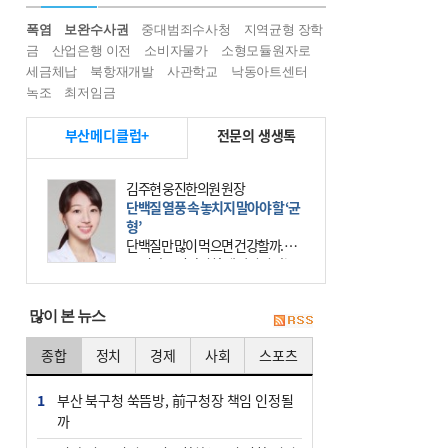
폭염
보완수사권
중대범죄수사청
지역균형 장학
금
산업은행 이전
소비자물가
소형모듈원자로
세금체납
북항재개발
사관학교
낙동아트센터
녹조
최저임금
부산메디클럽+
전문의 생생톡
김주현 웅진한의원 원장
단백질 열풍 속 놓치지 말아야 할 ‘균
형’
단백질만 많이 먹으면 건강할까. 요
즘 건강을 이야기할 때 빠지지 않는
키워드가 단백질이다. 헬스장을 다니
는 젊은 층부터 기초체력을 챙기려는
많이 본 뉴스
중·장년층까지 모두 “
종합
정치
경제
사회
스포츠
1
부산 북구청 쑥뜸방, 前구청장 책임 인정될
까