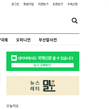
2
로그인
회원가입
지면보기
초판보기
구독신청
V국제
오피니언
부산말사전
오늘
이슈