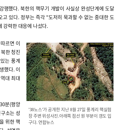
 강행했다. 북한의 핵무기 개발이 사실상 완성단계에 도달
오고 있다. 정부는 즉각 "도저히 묵과할 수 없는 중대한 도
께 강력한 대응에 나섰다.
 따르면 이
) 북한 청진
 있는 풍계
발생했다. 이
 역대 최대
30분(평양
'38노스'가 공개한 지난 8월 27일 풍계리 핵실험
연구소는 성
장 주변 위성사진.아래쪽 점선 원 부분이 갱도 입
을 위한 핵
구다. 연합뉴스