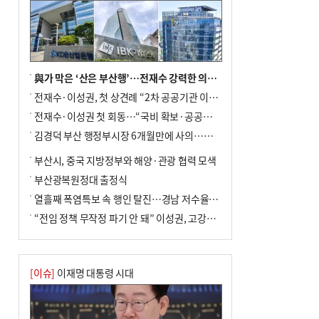
與가 막은 ‘산은 부산행’…전재수 강력한 의지 표명 없인 공염불
전재수·이성권, 첫 상견례 “2차 공공기관 이전 초당 협력”(종합)
전재수·이성권 첫 회동…“국비 확보·공공기관 이전 협력”
김경덕 부산 행정부시장 6개월만에 사의…후임 인선 촉각
부산시, 중국 지방정부와 해양·관광 협력 모색
부산광복원정대 출정식
열흘째 폭염특보 속 행인 탈진…경남 저수율 평년의 절반
“전임 정책 무작정 파기 안 돼” 이성권, 고강도 ‘전재수 견제’ 예고
[이슈]
이재명 대통령 시대