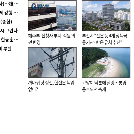
■ 검사 신분 버리고 직급하향(10년 이하 저연차 검사)…檢 중수청행 기피
■ 지역 상권도 말라죽을 판이라…가뭄 속 밀양물축제 강행 논란
(종합)
다시 그린다
해수부 ‘신청사 부지’ 직원 의
부산시 “산은 등 4개 정책금
■ 국힘 부산시당, ‘정이한 조력’ 시의원 윤리위에…‘한동훈 지지’도 신고접수
견 반영
융기관·한은 유치 추진”
비 부실
까마귀 탓 정전, 한전은 책임
고양이 덕분에 힐링…통영
없다?
용호도서 축제