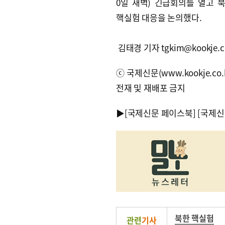
0일 새벽) 긴급회의를 열고 
핵실험 대응을 논의했다.
김태경 기자 tgkim@kookje.c
ⓒ국제신문(www.kookje.co.
전재 및 재배포 금지
▶
[국제신문 페이스북]
[국제신
북한 핵실험
관련
기사