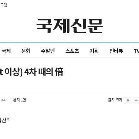
타그램
국제
문화
주말엔
스포츠
기획
인터뷰
T
 이상) 4차 때의 倍
8:44
| 본지 1면
글자 크기
생산"
의