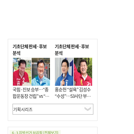
기초단체 판세·후보
기초단체 판세·후보
분석
분석
국힘·진보 승부…“종
홍순헌 “설욕” 김성수
합운동장 건립” vs “출
“수성”…53사단 부지
근 공공버스 도입”
개발엔 한 목소리
6·3 지방선거 브리핑
[전체보기]