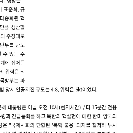
다. 성명은
 표준화, 규
 다종화된 핵
 만큼 생산할
한의 주장대로
핵탄두를 탄도
 수 있는 수
단계에 접어든
의 위력은 최
 국방부는 파
험 당시 인공지진 규모는 4.8, 위력은 6kt이었다.
혜 대통령은 이날 오전 10시(현지시간)부터 15분간 전용
통령과 긴급통화를 하고 북한의 핵실험에 대한 한미 양국의
은 "국제사회의 단합된 '북핵 불용' 의지를 철저히 무시