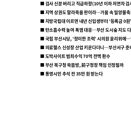
■ 지방국립대 이르면 내년 신입생부터 ‘등록금 0원’
■ 탄소흡수력 높여 폭염 대응…부산 도시숲 지도 
■ 의료헬스 신성장 산업 키운다더니…부산서구 준
■ 도박사이트 범죄수익 70억 전액 환수
■ 부산 북구청 쑥뜸방, 前구청장 책임 인정될까
■ 통영시민 추석 전 35만 원 받는다