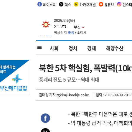
페이스북
엑스
카카오채널
유튜브
인스
사회
정치
경제
해양수산
북한 5차 핵실험, 폭발력(10㏏
풍계리 진도 5 규모…역대 최대
김태경 기자
tgkim@kookje.co.kr
| 입력 : 2016-09-09 20:3
- 북한 "핵탄두 마음먹은 대로 
- 박 대통령 급거 귀국, 대책회