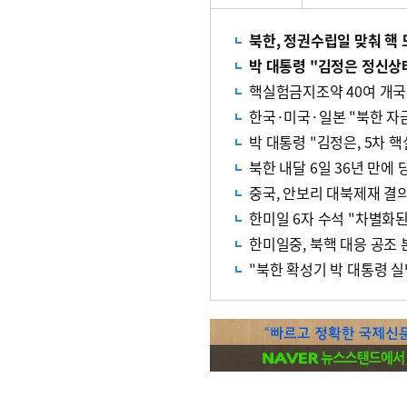
북한, 정권수립일 맞춰 
박 대통령 "김정은 정신
핵실험금지조약 40여 개국
한국·미국·일본 "북한 자
박 대통령 "김정은, 5차 
북한 내달 6일 36년 만에
중국, 안보리 대북제재 결
한미일 6자 수석 "차별화
한미일중, 북핵 대응 공조
"북한 확성기 박 대통령 실