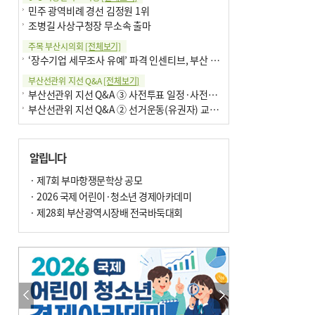
민주 광역비례 경선 김정원 1위
조병길 사상구청장 무소속 출마
주목 부산시의회
[전체보기]
‘장수기업 세무조사 유예’ 파격 인센티브, 부산 유출 막을까
부산선관위 지선 Q&A
[전체보기]
부산선관위 지선 Q&A ③ 사전투표 일정·사전투표함 보관
부산선관위 지선 Q&A ② 선거운동(유권자) 교육감투표용지
알립니다
· 제7회 부마항쟁문학상 공모
· 2026 국제 어린이·청소년 경제아카데미
· 제28회 부산광역시장배 전국바둑대회