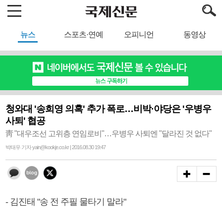
뉴스
스포츠·연예
오피니언
동영상
청와대 '송희영 의혹' 추가 폭로…비박·야당은 '우병우
사퇴' 협공
靑 "대우조선 고위층 연임로비"…우병우 사퇴엔 "달라진 것 없다"
박태우 기자 yain@kookje.co.kr | 2016.08.30 19:47
- 김진태 "송 전 주필 물타기 말라"