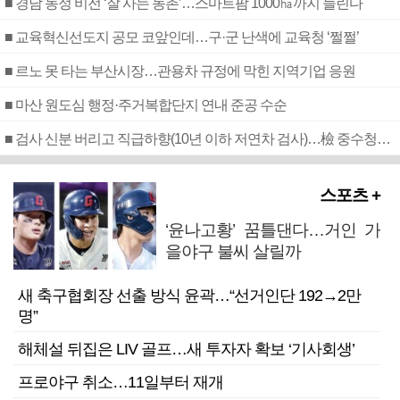
■ 경남 농정 비전 ‘잘 사는 농촌’…스마트팜 1000㏊까지 늘린다
■ 교육혁신선도지 공모 코앞인데…구·군 난색에 교육청 ‘쩔쩔’
■ 르노 못 타는 부산시장…관용차 규정에 막힌 지역기업 응원
■ 마산 원도심 행정·주거복합단지 연내 준공 수순
■ 검사 신분 버리고 직급하향(10년 이하 저연차 검사)…檢 중수청행 기피
스포츠 +
‘윤나고황’ 꿈틀댄다…거인 가
을야구 불씨 살릴까
새 축구협회장 선출 방식 윤곽…“선거인단 192→2만
명”
해체설 뒤집은 LIV 골프…새 투자자 확보 ‘기사회생’
프로야구 취소…11일부터 재개