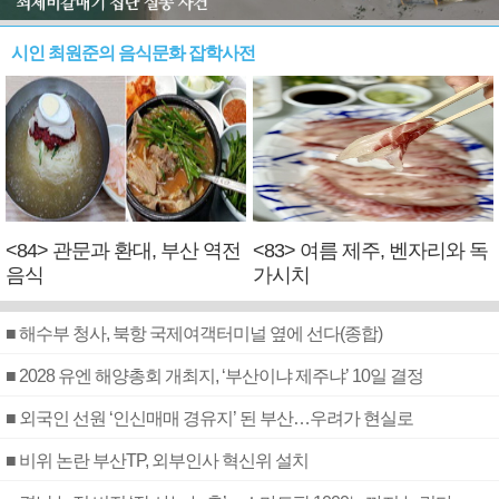
시인 최원준의 음식문화 잡학사전
<84> 관문과 환대, 부산 역전
<83> 여름 제주, 벤자리와 독
음식
가시치
■ 해수부 청사, 북항 국제여객터미널 옆에 선다(종합)
■ 2028 유엔 해양총회 개최지, ‘부산이냐 제주냐’ 10일 결정
■ 외국인 선원 ‘인신매매 경유지’ 된 부산…우려가 현실로
■ 비위 논란 부산TP, 외부인사 혁신위 설치