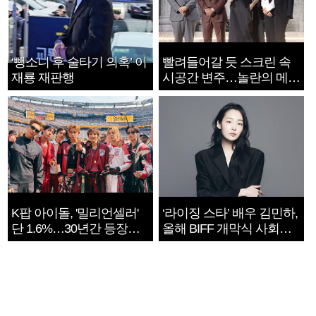
‘뺑소니 후 술타기 의혹’ 이
빨려들어갈 듯 스크린 속
재룡 재판행
시공간 변주…놀란의 메시
지는 ‘전쟁 속죄’
K팝 아이돌, '밀리언셀러'
‘라이징 스타’ 배우 김민하,
단 1.6%…30년간 등장
올해 BIFF 개막식 사회자
1182개팀 전수조사
확정