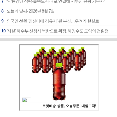
7
“낙동강권 삼락·을숙도·다대포 연결해 서부산 관광 키우자”
8
오늘의 날씨- 2026년 8월 7일
9
외국인 선원 ‘인신매매 경유지’ 된 부산…우려가 현실로
10
[사설] 해수부 신청사 북항으로 확정, 해양수도 도약의 전환점