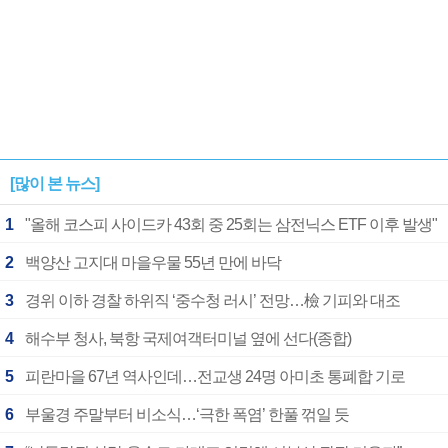
[많이 본 뉴스]
1
"올해 코스피 사이드카 43회 중 25회는 삼전닉스 ETF 이후 발생"
2
백양산 고지대 마을우물 55년 만에 바닥
3
경위 이하 경찰 하위직 ‘중수청 러시’ 전망…檢 기피와 대조
4
해수부 청사, 북항 국제여객터미널 옆에 선다(종합)
5
피란마을 67년 역사인데…전교생 24명 아미초 통폐합 기로
6
부울경 주말부터 비소식…‘극한 폭염’ 한풀 꺾일 듯