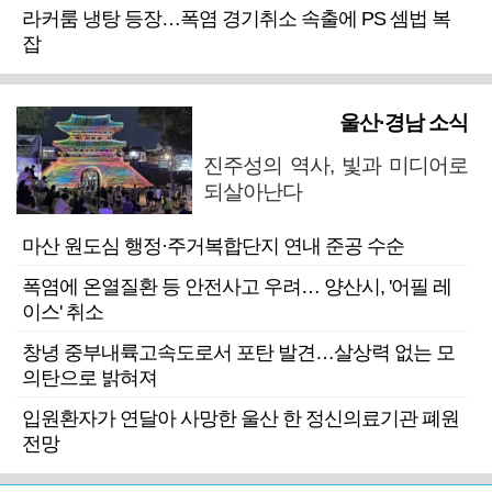
라커룸 냉탕 등장…폭염 경기취소 속출에 PS 셈법 복
잡
울산·경남 소식
진주성의 역사, 빛과 미디어로
되살아난다
마산 원도심 행정·주거복합단지 연내 준공 수순
폭염에 온열질환 등 안전사고 우려… 양산시, '어필 레
이스' 취소
창녕 중부내륙고속도로서 포탄 발견…살상력 없는 모
의탄으로 밝혀져
입원환자가 연달아 사망한 울산 한 정신의료기관 폐원
전망