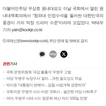
더불어민주당 우상호 원내대표도 이날 국회에서 열린 원
내대책회의에서 "청와대 민정수석을 둘러싼 대한민국의
풍경이 거의 막장 드라마 수준"이라며 꼬집었다. 박태우
기자 yain@kookje.co.kr
ⓒ국제신문(www.kookje.co.kr), 무단 전재 및 재배포 금지
관련
기사
국회 운영위원회 '국감 불출석' 우병우 고발
야당 '우병우 늑장수사' 질타…개헌 필요성도 역설
박지원 "대통령이 변해야…검찰·사법개혁 경쟁하자"
국회의장 '우병우·사드 비판' 개회사…발끈한 여당 사퇴촉구
여야, 우병우 사태·사드·청문회·예산 처리 '100일 전쟁'