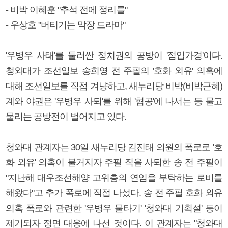
- 비박 이혜훈 "추석 전에 정리를"
- 우상호 "버티기는 막장 드라마"
'우병우 사태'를 둘러싼 정치권의 공방이 '점입가경'이다.
청와대가 조선일보 송희영 전 주필의 '호화 외유' 의혹에
대해 조선일보를 직접 겨냥하고, 새누리당 비박(비박근혜)
계와 야권은 '우병우 사퇴'를 위해 '협공'에 나서는 등 물고
물리는 공방전이 벌어지고 있다.
청와대 관계자는 30일 새누리당 김진태 의원의 폭로로 '호
화 외유' 의혹이 불거지자 주필 직을 사퇴한 송 전 주필이
"지난해 대우조선해양 고위층의 연임을 부탁하는 로비를
해왔다"고 추가 폭로에 직접 나섰다. 송 전 주필 호화 외유
의혹 폭로와 관련한 '우병우 물타기' '청와대 기획설' 등이
제기되자 정면 대응에 나선 것이다. 이 관계자는 "청와대