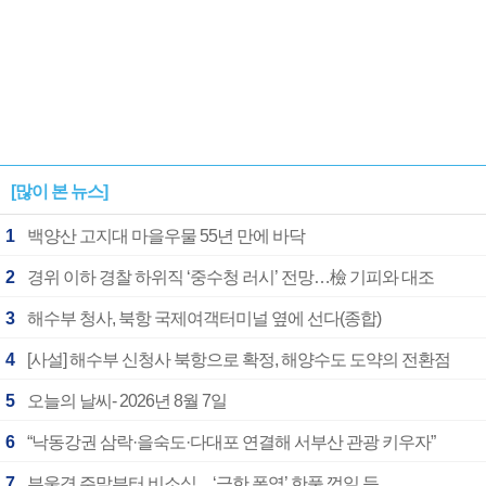
[많이 본 뉴스]
1
백양산 고지대 마을우물 55년 만에 바닥
2
경위 이하 경찰 하위직 ‘중수청 러시’ 전망…檢 기피와 대조
3
해수부 청사, 북항 국제여객터미널 옆에 선다(종합)
4
[사설] 해수부 신청사 북항으로 확정, 해양수도 도약의 전환점
5
오늘의 날씨- 2026년 8월 7일
6
“낙동강권 삼락·을숙도·다대포 연결해 서부산 관광 키우자”
7
부울경 주말부터 비소식…‘극한 폭염’ 한풀 꺾일 듯