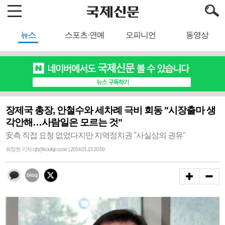
뉴스
스포츠·연예
오피니언
동영상
장제국 총장, 안철수와 세차례 극비 회동 "시장출마 생
각안해…사람일은 모르는 것"
安측 직접 요청 없었다지만 지역정치권 "사실상의 권유"
최정현 기자 cjh@kookje.co.kr | 2014.01.13 20:59