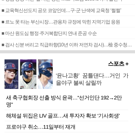
■ 교육혁신선도지 공모 코앞인데…구·군 난색에 교육청 ‘쩔쩔’
■ 르노 못 타는 부산시장…관용차 규정에 막힌 지역기업 응원
■ 마산 원도심 행정·주거복합단지 연내 준공 수순
■ 검사 신분 버리고 직급하향(10년 이하 저연차 검사)…檢 중수청행 기피
스포츠 +
‘윤나고황’ 꿈틀댄다…거인 가
을야구 불씨 살릴까
새 축구협회장 선출 방식 윤곽…“선거인단 192→2만
명”
해체설 뒤집은 LIV 골프…새 투자자 확보 ‘기사회생’
프로야구 취소…11일부터 재개