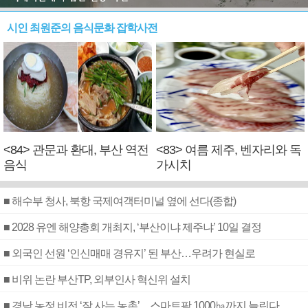
시인 최원준의 음식문화 잡학사전
<84> 관문과 환대, 부산 역전
<83> 여름 제주, 벤자리와 독
음식
가시치
■ 해수부 청사, 북항 국제여객터미널 옆에 선다(종합)
■ 2028 유엔 해양총회 개최지, ‘부산이냐 제주냐’ 10일 결정
■ 외국인 선원 ‘인신매매 경유지’ 된 부산…우려가 현실로
■ 비위 논란 부산TP, 외부인사 혁신위 설치
■ 경남 농정 비전 ‘잘 사는 농촌’…스마트팜 1000㏊까지 늘린다