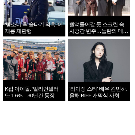
‘뺑소니 후 술타기 의혹’ 이
빨려들어갈 듯 스크린 속
재룡 재판행
시공간 변주…놀란의 메시
지는 ‘전쟁 속죄’
K팝 아이돌, '밀리언셀러'
‘라이징 스타’ 배우 김민하,
단 1.6%…30년간 등장
올해 BIFF 개막식 사회자
1182개팀 전수조사
확정