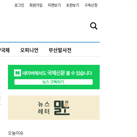
2
로그인
회원가입
지면보기
초판보기
구독신청
V국제
오피니언
부산말사전
오늘
이슈