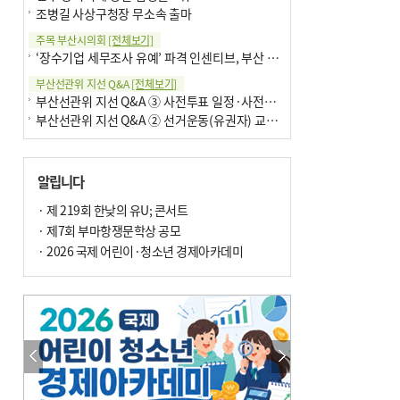
조병길 사상구청장 무소속 출마
주목 부산시의회
[전체보기]
‘장수기업 세무조사 유예’ 파격 인센티브, 부산 유출 막을까
부산선관위 지선 Q&A
[전체보기]
부산선관위 지선 Q&A ③ 사전투표 일정·사전투표함 보관
부산선관위 지선 Q&A ② 선거운동(유권자) 교육감투표용지
알립니다
· 제 219회 한낮의 유U; 콘서트
· 제7회 부마항쟁문학상 공모
· 2026 국제 어린이·청소년 경제아카데미