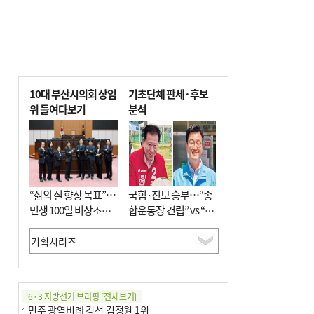
10대 부산시의회 상임
기초단체 판세·후보
위 들여다보기
분석
“삶의 질 향상 목표”…
국힘·진보 승부…“종
민생 100일 비상조치
합운동장 건립” vs “출
면밀 심사
근 공공버스 도입”
6·3 지방선거 브리핑
[전체보기]
민주 광역비례 경선 김정원 1위