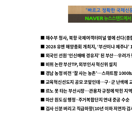
■ 해수부 청사, 북항 국제여객터미널 옆에 선다(종
■ 2028 유엔 해양총회 개최지, ‘부산이냐 제주냐’ 
■ 외국인 선원 ‘인신매매 경유지’ 된 부산…우려가
■ 비위 논란 부산TP, 외부인사 혁신위 설치
■ 르노 못 타는 부산시장…관용차 규정에 막힌 지
■ 마산 원도심 행정·주거복합단지 연내 준공 수순