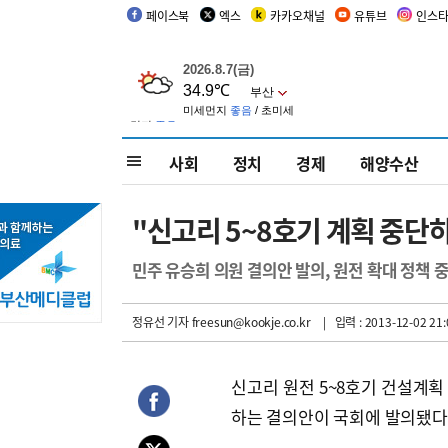
페이스북
엑스
카카오채널
유튜브
인스
사회
정치
경제
해양수산
"신고리 5~8호기 계획 중단
민주 유승희 의원 결의안 발의, 원전 확대 정책 중
정유선 기자
freesun@kookje.co.kr
| 입력 : 2013-12-02 21:
신고리 원전 5~8호기 건설계획
하는 결의안이 국회에 발의됐다