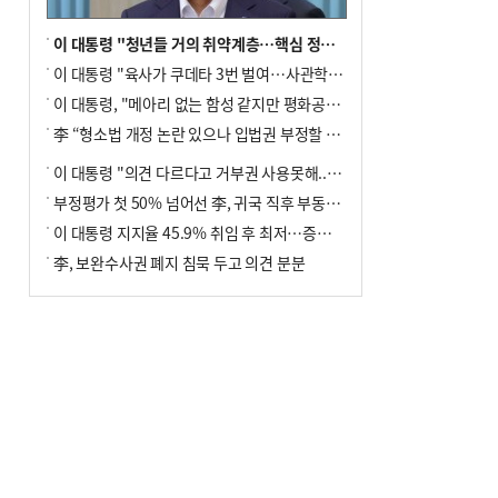
이 대통령 "청년들 거의 취약계층…핵심 정책 재편""
이 대통령 "육사가 쿠데타 3번 벌여…사관학교 통합 신속히 추진"
이 대통령, "메아리 없는 함성 같지만 평화공존책 계속해야"
李 “형소법 개정 논란 있으나 입법권 부정할 만큼은 아냐”(종합)
이 대통령 "의견 다르다고 거부권 사용못해.. 입법권 부정할 상황이라 보기 어려워"
부정평가 첫 50% 넘어선 李, 귀국 직후 부동산·증시 점검(종합)
이 대통령 지지율 45.9% 취임 후 최저…증시 폭락·연임 개헌 논란 영향
李, 보완수사권 폐지 침묵 두고 의견 분분