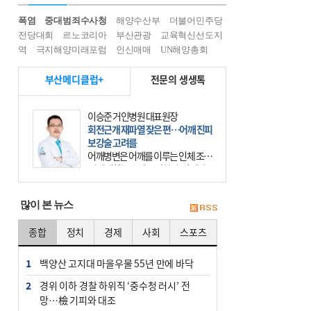
폭염
중대범죄수사청
해양수산부
더불어민주당
전당대회
르노코리아
부산관광
교육혁신선도지
역
극지해양미래포럼
인신매매
UN해양총회
부산메디클럽+
전문의 생생톡
이승준 거인병원 대표원장
회전근개 재파열 잦은 편…어깨 진피
보강술 고려를
어깨병변은 어깨를 이루는 인체 조직
에 발생하는 손상을 말한다. 여기에
는 오십견과 회전근개 증후군, 어깨
의 석회성 힘줄염 등이 있다. 국민건
많이 본 뉴스
강보험에 의하면 어깨병변
종합
정치
경제
사회
스포츠
1
백양산 고지대 마을우물 55년 만에 바닥
2
경위 이하 경찰 하위직 ‘중수청 러시’ 전
망…檢 기피와 대조