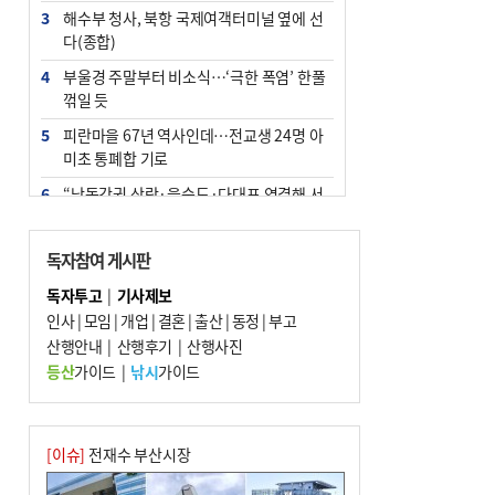
3
해수부 청사, 북항 국제여객터미널 옆에 선
다(종합)
4
부울경 주말부터 비소식…‘극한 폭염’ 한풀
꺾일 듯
5
피란마을 67년 역사인데…전교생 24명 아
미초 통폐합 기로
6
“낙동강권 삼락·을숙도·다대포 연결해 서
부산 관광 키우자”
7
오늘의 날씨- 2026년 8월 7일
독자참여 게시판
8
외국인 선원 ‘인신매매 경유지’ 된 부산…
독자투고
|
기사제보
우려가 현실로
인사
|
모임
|
개업
|
결혼
|
출산
|
동정
|
부고
9
산행안내
[사설] 해수부 신청사 북항으로 확정, 해양
|
산행후기
|
산행사진
수도 도약의 전환점
등산
가이드
|
낚시
가이드
10
르노 못 타는 부산시장…관용차 규정에 막
힌 지역기업 응원
[이슈]
전재수 부산시장