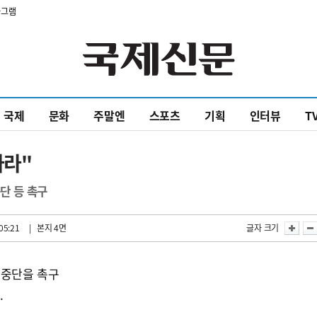
타그램
국제
문화
주말엔
스포츠
기획
인터뷰
T
하라"
단 등 촉구
05:21
| 본지 4면
글자 크기
 중단을 촉구
.