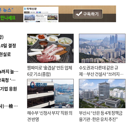
합)
10일 결정
 현실로
짬짜미로 ‘金겹살’ 만든 업체
수도권과 다른데 같은 규
■ 경남 농정 비전 ‘잘 사는 농촌’…스마트팜 1000㏊까지 늘린다
6곳 기소(종합)
제…부산 건설사 “쓰러지기
■ 교육혁신선도지 공모 코앞인데…구·군 난색에 교육청 ‘쩔쩔’
직전”
역기업 응원
■ 검사 신분 버리고 직급하향(10년 이하 저연차 검사)…檢 중수청행 기피
해수부 ‘신청사 부지’ 직원 의
부산시 “산은 등 4개 정책금
견 반영
융기관·한은 유치 추진”