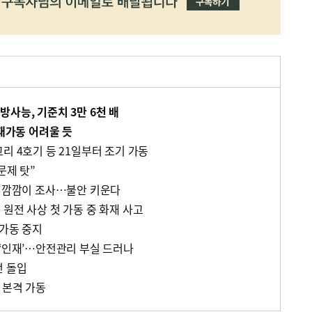
사능, 기준치 3만 6천 배
 재가동 어려울 듯
리 4호기 등 21일부터 조기 가동
문제 탓”
게 깜깜이 조사…불안 키운다
원전 사상 첫 가동 중 화재 사고
 가동 중지
 ‘인재’…안전관리 부실 드러나
전 돌입
 본격 가동