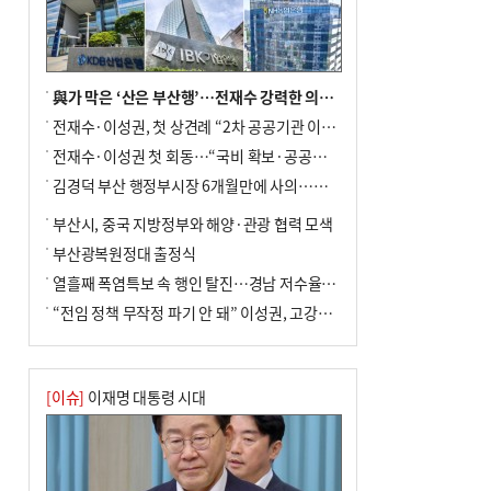
與가 막은 ‘산은 부산행’…전재수 강력한 의지 표명 없인 공염불
전재수·이성권, 첫 상견례 “2차 공공기관 이전 초당 협력”(종합)
전재수·이성권 첫 회동…“국비 확보·공공기관 이전 협력”
김경덕 부산 행정부시장 6개월만에 사의…후임 인선 촉각
부산시, 중국 지방정부와 해양·관광 협력 모색
부산광복원정대 출정식
열흘째 폭염특보 속 행인 탈진…경남 저수율 평년의 절반
“전임 정책 무작정 파기 안 돼” 이성권, 고강도 ‘전재수 견제’ 예고
[이슈]
이재명 대통령 시대