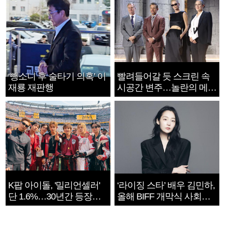
‘뺑소니 후 술타기 의혹’ 이
빨려들어갈 듯 스크린 속
재룡 재판행
시공간 변주…놀란의 메시
지는 ‘전쟁 속죄’
K팝 아이돌, '밀리언셀러'
‘라이징 스타’ 배우 김민하,
단 1.6%…30년간 등장
올해 BIFF 개막식 사회자
1182개팀 전수조사
확정