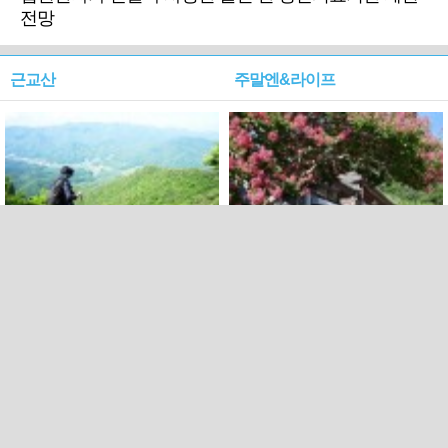
전망
근교산
주말엔&라이프
근교산&그너머…상주·문경
폭염보다 더 뜨거워라…100
청화산~시루봉
일을 붉게 불태울 ‘선비정신’
피었네
PC버전
엑스
페이스북
Copyright ⓒ 2015 All rights reserved by 국제신문