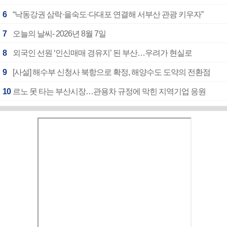
6
“낙동강권 삼락·을숙도·다대포 연결해 서부산 관광 키우자”
7
오늘의 날씨- 2026년 8월 7일
8
외국인 선원 ‘인신매매 경유지’ 된 부산…우려가 현실로
9
[사설] 해수부 신청사 북항으로 확정, 해양수도 도약의 전환점
10
르노 못 타는 부산시장…관용차 규정에 막힌 지역기업 응원