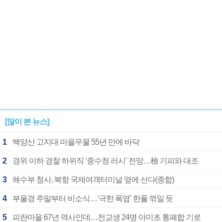
[많이 본 뉴스]
1
백양산 고지대 마을우물 55년 만에 바닥
2
경위 이하 경찰 하위직 ‘중수청 러시’ 전망…檢 기피와 대조
3
해수부 청사, 북항 국제여객터미널 옆에 선다(종합)
4
부울경 주말부터 비소식…‘극한 폭염’ 한풀 꺾일 듯
5
피란마을 67년 역사인데…전교생 24명 아미초 통폐합 기로