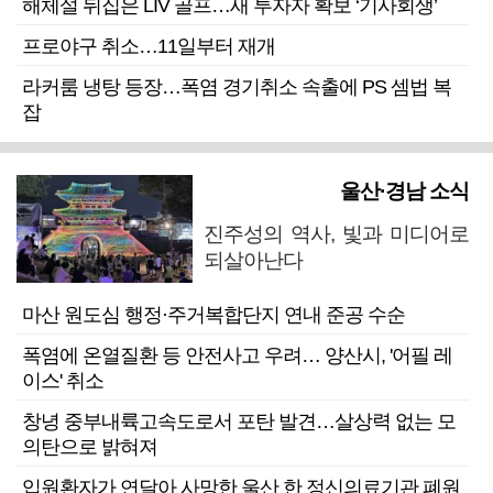
해체설 뒤집은 LIV 골프…새 투자자 확보 ‘기사회생’
프로야구 취소…11일부터 재개
라커룸 냉탕 등장…폭염 경기취소 속출에 PS 셈법 복
잡
울산·경남 소식
진주성의 역사, 빛과 미디어로
되살아난다
마산 원도심 행정·주거복합단지 연내 준공 수순
폭염에 온열질환 등 안전사고 우려… 양산시, '어필 레
이스' 취소
창녕 중부내륙고속도로서 포탄 발견…살상력 없는 모
의탄으로 밝혀져
입원환자가 연달아 사망한 울산 한 정신의료기관 폐원