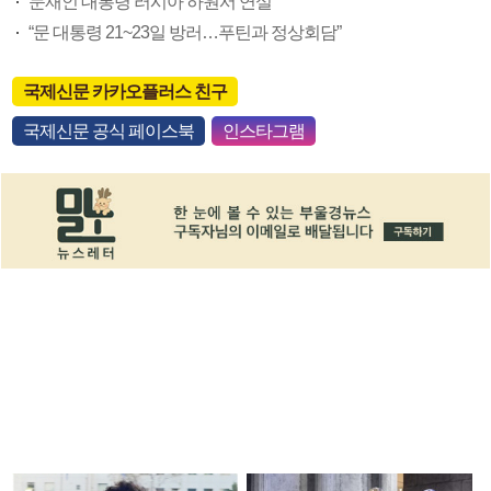
문재인 대통령 러시아 하원서 연설
“문 대통령 21~23일 방러…푸틴과 정상회담”
국제신문 카카오플러스 친구
국제신문 공식 페이스북
인스타그램