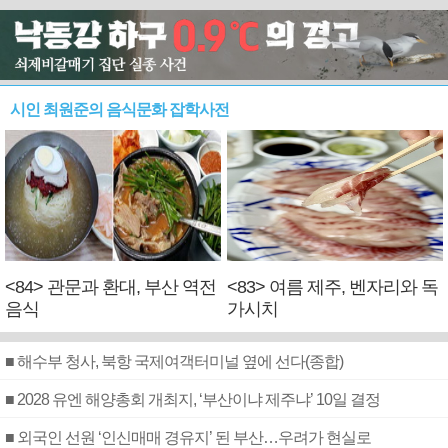
시인 최원준의 음식문화 잡학사전
<84> 관문과 환대, 부산 역전
<83> 여름 제주, 벤자리와 독
음식
가시치
■ 해수부 청사, 북항 국제여객터미널 옆에 선다(종합)
■ 2028 유엔 해양총회 개최지, ‘부산이냐 제주냐’ 10일 결정
■ 외국인 선원 ‘인신매매 경유지’ 된 부산…우려가 현실로