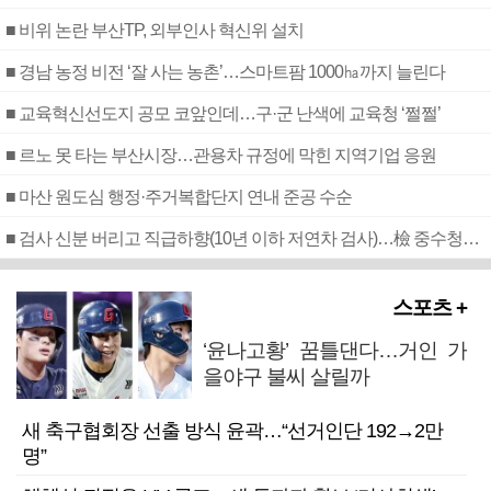
■ 비위 논란 부산TP, 외부인사 혁신위 설치
■ 경남 농정 비전 ‘잘 사는 농촌’…스마트팜 1000㏊까지 늘린다
■ 교육혁신선도지 공모 코앞인데…구·군 난색에 교육청 ‘쩔쩔’
■ 르노 못 타는 부산시장…관용차 규정에 막힌 지역기업 응원
■ 마산 원도심 행정·주거복합단지 연내 준공 수순
■ 검사 신분 버리고 직급하향(10년 이하 저연차 검사)…檢 중수청행 기피
스포츠 +
‘윤나고황’ 꿈틀댄다…거인 가
을야구 불씨 살릴까
새 축구협회장 선출 방식 윤곽…“선거인단 192→2만
명”