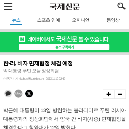
뉴스
스포츠·연예
오피니언
동영상
한-러, 비자 면제협정 체결 예정
박 대통령-푸틴 오늘 정상회담
손균근 기자 kkshon@kookje.co.kr | 2013.11.12 22:49
박근혜 대통령이 13일 방한하는 블라디미르 푸틴 러시아
대통령과의 정상회담에서 양국 간 비자(사증) 면제협정을
체결한다고 청와대가 12일 밝혔다.