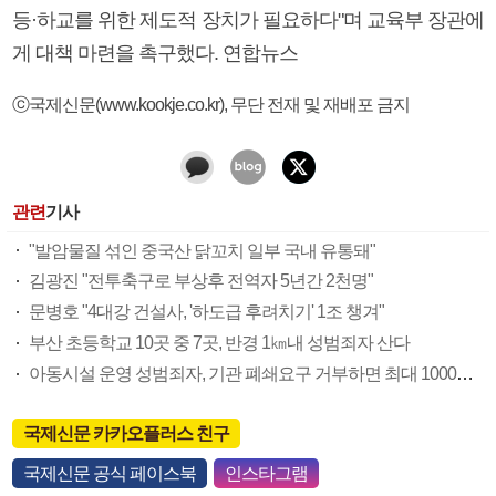
등·하교를 위한 제도적 장치가 필요하다"며 교육부 장관에
게 대책 마련을 촉구했다. 연합뉴스
ⓒ국제신문(www.kookje.co.kr), 무단 전재 및 재배포 금지
관련
기사
"발암물질 섞인 중국산 닭꼬치 일부 국내 유통돼"
김광진 "전투축구로 부상후 전역자 5년간 2천명"
문병호 "4대강 건설사, '하도급 후려치기' 1조 챙겨"
부산 초등학교 10곳 중 7곳, 반경 1㎞내 성범죄자 산다
아동시설 운영 성범죄자, 기관 폐쇄요구 거부하면 최대 1000만 원 과태료
국제신문 카카오플러스 친구
국제신문 공식 페이스북
인스타그램