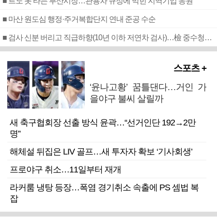
■ 르노 못 타는 부산시장…관용차 규정에 막힌 지역기업 응원
■ 마산 원도심 행정·주거복합단지 연내 준공 수순
■ 검사 신분 버리고 직급하향(10년 이하 저연차 검사)…檢 중수청행 기피
스포츠 +
‘윤나고황’ 꿈틀댄다…거인 가
을야구 불씨 살릴까
새 축구협회장 선출 방식 윤곽…“선거인단 192→2만
명”
해체설 뒤집은 LIV 골프…새 투자자 확보 ‘기사회생’
프로야구 취소…11일부터 재개
라커룸 냉탕 등장…폭염 경기취소 속출에 PS 셈법 복
잡