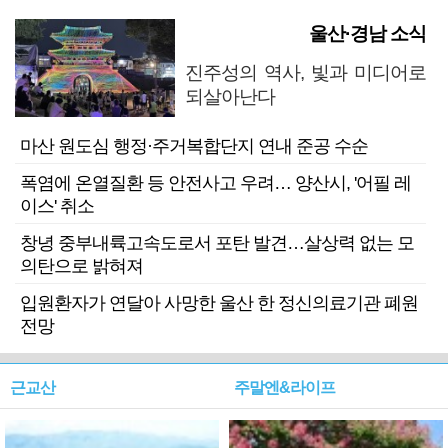
울산·경남 소식
진주성의 역사, 빛과 미디어로
되살아난다
마산 원도심 행정·주거복합단지 연내 준공 수순
폭염에 온열질환 등 안전사고 우려… 양산시, '어필 레
이스' 취소
창녕 중부내륙고속도로서 포탄 발견…살상력 없는 모
의탄으로 밝혀져
입원환자가 연달아 사망한 울산 한 정신의료기관 폐원
전망
근교산
주말엔&라이프