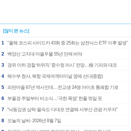
[많이 본 뉴스]
1
"올해 코스피 사이드카 43회 중 25회는 삼전닉스 ETF 이후 발생"
2
백양산 고지대 마을우물 55년 만에 바닥
3
경위 이하 경찰 하위직 ‘중수청 러시’ 전망…檢 기피와 대조
4
해수부 청사, 북항 국제여객터미널 옆에 선다(종합)
5
피란마을 67년 역사인데…전교생 24명 아미초 통폐합 기로
6
부울경 주말부터 비소식…‘극한 폭염’ 한풀 꺾일 듯
7
“낙동강권 삼락·을숙도·다대포 연결해 서부산 관광 키우자”
8
오늘의 날씨- 2026년 8월 7일