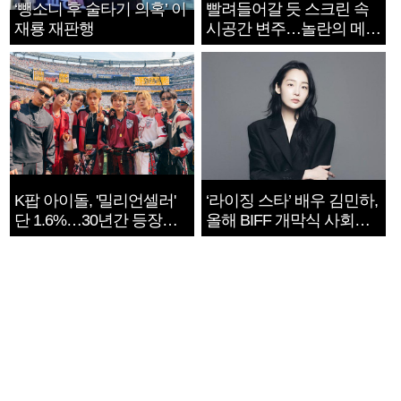
‘뺑소니 후 술타기 의혹’ 이
빨려들어갈 듯 스크린 속
재룡 재판행
시공간 변주…놀란의 메시
지는 ‘전쟁 속죄’
K팝 아이돌, '밀리언셀러'
‘라이징 스타’ 배우 김민하,
단 1.6%…30년간 등장
올해 BIFF 개막식 사회자
1182개팀 전수조사
확정