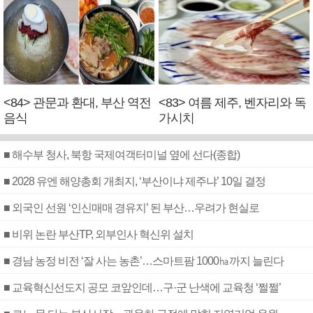
<84> 관문과 환대, 부산 역전
<83> 여름 제주, 벤자리와 독
음식
가시치
■ 해수부 청사, 북항 국제여객터미널 옆에 선다(종합)
■ 2028 유엔 해양총회 개최지, ‘부산이냐 제주냐’ 10일 결정
■ 외국인 선원 ‘인신매매 경유지’ 된 부산…우려가 현실로
■ 비위 논란 부산TP, 외부인사 혁신위 설치
■ 경남 농정 비전 ‘잘 사는 농촌’…스마트팜 1000㏊까지 늘린다
■ 교육혁신선도지 공모 코앞인데…구·군 난색에 교육청 ‘쩔쩔’