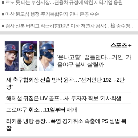
■ 르노 못 타는 부산시장…관용차 규정에 막힌 지역기업 응원
■ 마산 원도심 행정·주거복합단지 연내 준공 수순
■ 검사 신분 버리고 직급하향(10년 이하 저연차 검사)…檢 중수청행 기피
스포츠 +
‘윤나고황’ 꿈틀댄다…거인 가
을야구 불씨 살릴까
새 축구협회장 선출 방식 윤곽…“선거인단 192→2만
명”
해체설 뒤집은 LIV 골프…새 투자자 확보 ‘기사회생’
프로야구 취소…11일부터 재개
라커룸 냉탕 등장…폭염 경기취소 속출에 PS 셈법 복
잡