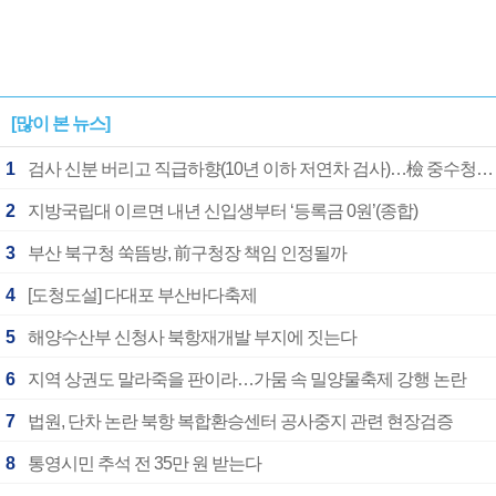
[많이 본 뉴스]
1
검사 신분 버리고 직급하향(10년 이하 저연차 검사)…檢 중수청행 기피
2
지방국립대 이르면 내년 신입생부터 ‘등록금 0원’(종합)
3
부산 북구청 쑥뜸방, 前구청장 책임 인정될까
4
[도청도설] 다대포 부산바다축제
5
해양수산부 신청사 북항재개발 부지에 짓는다
6
지역 상권도 말라죽을 판이라…가뭄 속 밀양물축제 강행 논란
7
법원, 단차 논란 북항 복합환승센터 공사중지 관련 현장검증
8
통영시민 추석 전 35만 원 받는다