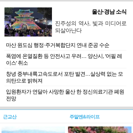
울산·경남 소식
진주성의 역사, 빛과 미디어로
되살아난다
마산 원도심 행정·주거복합단지 연내 준공 수순
폭염에 온열질환 등 안전사고 우려… 양산시, '어필 레
이스' 취소
창녕 중부내륙고속도로서 포탄 발견…살상력 없는 모
의탄으로 밝혀져
입원환자가 연달아 사망한 울산 한 정신의료기관 폐원
전망
근교산
주말엔&라이프