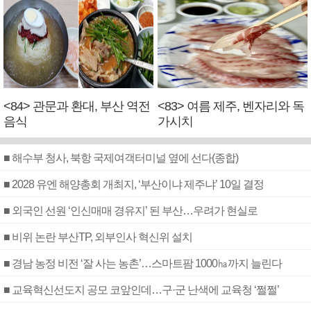
<84> 관문과 환대, 부산 역전
<83> 여름 제주, 벤자리와 독
음식
가시치
■ 해수부 청사, 북항 국제여객터미널 옆에 선다(종합)
■ 2028 유엔 해양총회 개최지, ‘부산이냐 제주냐’ 10일 결정
■ 외국인 선원 ‘인신매매 경유지’ 된 부산…우려가 현실로
■ 비위 논란 부산TP, 외부인사 혁신위 설치
■ 경남 농정 비전 ‘잘 사는 농촌’…스마트팜 1000㏊까지 늘린다
■ 교육혁신선도지 공모 코앞인데…구·군 난색에 교육청 ‘쩔쩔’