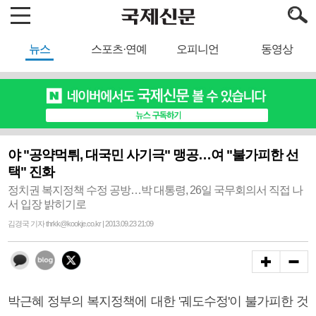
뉴스
스포츠·연예
오피니언
동영상
야 "공약먹튀, 대국민 사기극" 맹공…여 "불가피한 선
택" 진화
정치권 복지정책 수정 공방…박 대통령, 26일 국무회의서 직접 나
서 입장 밝히기로
김경국 기자 thrkk@kookje.co.kr | 2013.09.23 21:09
박근혜 정부의 복지정책에 대한 '궤도수정'이 불가피한 것