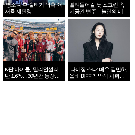
‘뺑소니 후 술타기 의혹’ 이
빨려들어갈 듯 스크린 속
재룡 재판행
시공간 변주…놀란의 메시
지는 ‘전쟁 속죄’
K팝 아이돌, '밀리언셀러'
‘라이징 스타’ 배우 김민하,
단 1.6%…30년간 등장
올해 BIFF 개막식 사회자
1182개팀 전수조사
확정