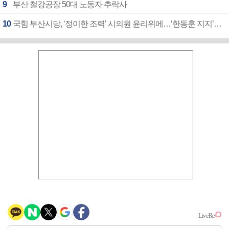
9
부산 철강공장 50대 노동자 추락사
10
국힘 부산시당, ‘정이한 조력’ 시의원 윤리위에…‘한동훈 지지’도 신고접수