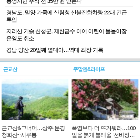
통영시민 추석 전 35만 원 받는다
경남도, 밀양 가뭄에 산림청 산불진화차량 22대 긴급
투입
지리산 기슭 산청군, 제한급수 이어 어린이 물놀이장
운영도 취소
경남 양산 20일째 열대야…역대 최장 기록
근교산
주말엔&라이프
근교산&그너머…상주·문경
폭염보다 더 뜨거워라…100
청화산~시루봉
일을 붉게 불태울 ‘선비정신’