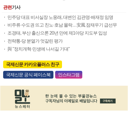
관련
기사
민주당 대표 비서실장 노웅래, 대변인 김관영·배재정 임명
비주류·수도권 뜨고 친노·호남 몰락…安風 잠재우기 급선무
조경태, 부산 출신으론 20년 만에 제1야당 지도부 입성
전략통-당 분열가 엇갈린 평가
與 "정치개혁·민생에 나서길 기대"
국제신문 카카오플러스 친구
국제신문 공식 페이스북
인스타그램