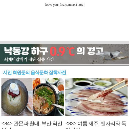
시인 최원준의 음식문화 잡학사전
<84> 관문과 환대, 부산 역전
<83> 여름 제주, 벤자리와 독