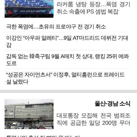
라커룸 냉탕 등장…폭염 경기
취소 속출에 PS 셈법 복잡
극한 폭염에…초유의 프로야구 전 경기 취소
이강인 “아우파 알레티”…9일 AT마드리드 데뷔전 기대
감
감독 없는 韓축구팀 9월 A매치 첫 상대, 랭킹 25위 에콰
도르
“성공은 자이언츠서” 이정후, 멀티홈런으로 트레이드
설 날렸다
울산·경남 소식
대포통장 모집해 전국 범죄조
직에 공급한 일당 200명 무더
기 검거