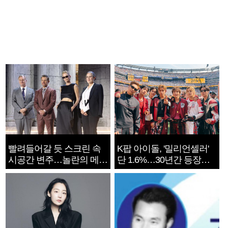
빨려들어갈 듯 스크린 속
K팝 아이돌, '밀리언셀러'
시공간 변주…놀란의 메시
단 1.6%…30년간 등장
지는 ‘전쟁 속죄’
1182개팀 전수조사