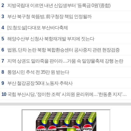
2
지방국립대 이르면 내년 신입생부터 ‘등록금 0원’(종합)
3
부산 북구청 쑥뜸방, 前구청장 책임 인정될까
4
[도청도설] 다대포 부산바다축제
5
해양수산부 신청사 북항재개발 부지에 짓는다
6
법원, 단차 논란 북항 복합환승센터 공사중지 관련 현장검증
7
지역 상권도 말라죽을 판이라…가뭄 속 밀양물축제 강행 논란
8
통영시민 추석 전 35만 원 받는다
9
부산 철강공장 50대 노동자 추락사
10
국힘 부산시당, ‘정이한 조력’ 시의원 윤리위에…‘한동훈 지지’도 신고접수