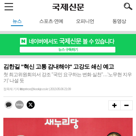
뉴스
스포츠·연예
오피니언
동영상
김한길 "혁신 고통 감내해야" 고강도 쇄신 예고
첫 최고위원회의서 강조 "국민 요구하는 변화 실천"…'노무현 지우
기' 나설 듯
정옥재 기자 littleprince@kookje.co.kr | 2013.05.06 21:09