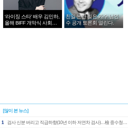
‘라이징 스타’ 배우 김민하,
친일 논란 빚은 가수 남인
올해 BIFF 개막식 사회자
수 공개 토론회 열린다.
확정
[많이 본 뉴스]
1
검사 신분 버리고 직급하향(10년 이하 저연차 검사)…檢 중수청행 기피