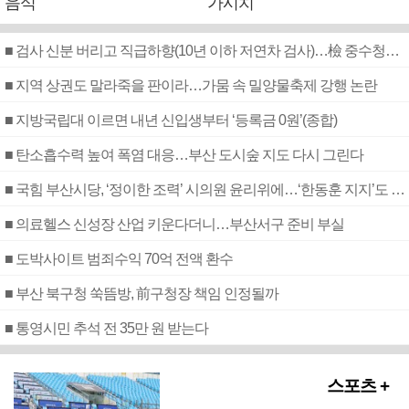
음식
가시치
■ 검사 신분 버리고 직급하향(10년 이하 저연차 검사)…檢 중수청행 기피
■ 지역 상권도 말라죽을 판이라…가뭄 속 밀양물축제 강행 논란
■ 지방국립대 이르면 내년 신입생부터 ‘등록금 0원’(종합)
■ 탄소흡수력 높여 폭염 대응…부산 도시숲 지도 다시 그린다
■ 국힘 부산시당, ‘정이한 조력’ 시의원 윤리위에…‘한동훈 지지’도 신고접수
■ 의료헬스 신성장 산업 키운다더니…부산서구 준비 부실
■ 도박사이트 범죄수익 70억 전액 환수
■ 부산 북구청 쑥뜸방, 前구청장 책임 인정될까
■ 통영시민 추석 전 35만 원 받는다
스포츠 +