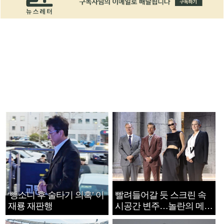
‘뺑소니 후 술타기 의혹’ 이
빨려들어갈 듯 스크린 속
재룡 재판행
시공간 변주…놀란의 메시
지는 ‘전쟁 속죄’