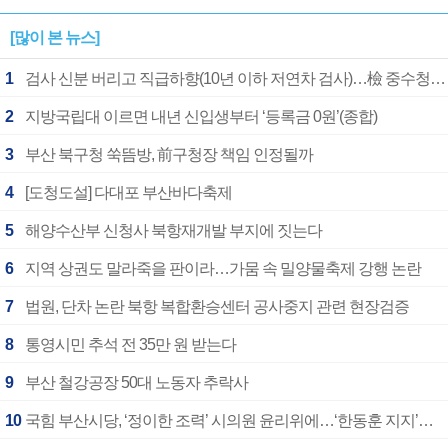
[많이 본 뉴스]
1
검사 신분 버리고 직급하향(10년 이하 저연차 검사)…檢 중수청행 기피
2
지방국립대 이르면 내년 신입생부터 ‘등록금 0원’(종합)
3
부산 북구청 쑥뜸방, 前구청장 책임 인정될까
4
[도청도설] 다대포 부산바다축제
5
해양수산부 신청사 북항재개발 부지에 짓는다
6
지역 상권도 말라죽을 판이라…가뭄 속 밀양물축제 강행 논란
7
법원, 단차 논란 북항 복합환승센터 공사중지 관련 현장검증
8
통영시민 추석 전 35만 원 받는다
9
부산 철강공장 50대 노동자 추락사
10
국힘 부산시당, ‘정이한 조력’ 시의원 윤리위에…‘한동훈 지지’도 신고접수