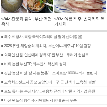
<84> 관문과 환대, 부산 역전
<83> 여름 제주, 벤자리와 독
음식
가시치
■ 해수부 청사, 북항 국제여객터미널 옆에 선다(종합)
■ 2028 유엔 해양총회 개최지, ‘부산이냐 제주냐’ 10일 결정
■ 외국인 선원 ‘인신매매 경유지’ 된 부산…우려가 현실로
■ 비위 논란 부산TP, 외부인사 혁신위 설치
■ 경남 농정 비전 ‘잘 사는 농촌’…스마트팜 1000㏊까지 늘린다
■ 교육혁신선도지 공모 코앞인데…구·군 난색에 교육청 ‘쩔쩔’
■ 르노 못 타는 부산시장…관용차 규정에 막힌 지역기업 응원
■ 마산 원도심 행정·주거복합단지 연내 준공 수순