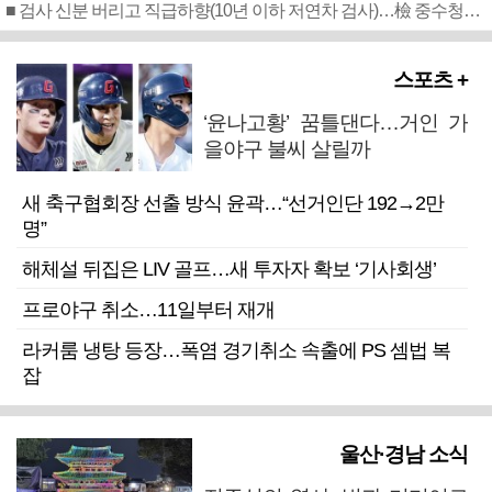
■ 검사 신분 버리고 직급하향(10년 이하 저연차 검사)…檢 중수청행 기피
스포츠 +
‘윤나고황’ 꿈틀댄다…거인 가
을야구 불씨 살릴까
새 축구협회장 선출 방식 윤곽…“선거인단 192→2만
명”
해체설 뒤집은 LIV 골프…새 투자자 확보 ‘기사회생’
프로야구 취소…11일부터 재개
라커룸 냉탕 등장…폭염 경기취소 속출에 PS 셈법 복
잡
울산·경남 소식