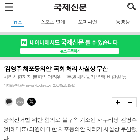
뉴스
스포츠·연예
오피니언
동영상
'김영주 체포동의안' 국회 처리 사실상 무산
처리시한까지 본회의 어려워…'특권내려놓기 역행' 비판일 듯
디지털콘텐츠팀 inews@kookje.co.kr | 2013.02.28 15:42
공직선거법 위반 혐의로 불구속 기소된 새누리당 김영주
(비례대표) 의원에 대한 체포동의안 처리가 사실상 무산됐
다.