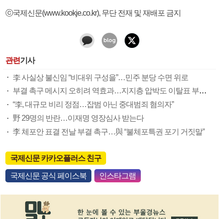
ⓒ국제신문(www.kookje.co.kr), 무단 전재 및 재배포 금지
관련
기사
李 사실상 불신임 “비대위 구성을”…민주 분당 수면 위로
부결 촉구 메시지 오히려 역효과…지지층 압박도 이탈표 부추긴 듯
“李, 대규모 비리 정점…잡범 아닌 중대범죄 혐의자”
野 29명의 반란…이재명 영장심사 받는다
李 체포안 표결 전날 부결 촉구…與 “불체포특권 포기 거짓말”
국제신문 카카오플러스 친구
국제신문 공식 페이스북
인스타그램