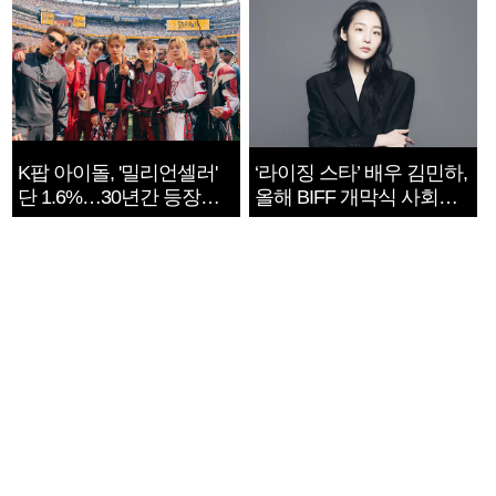
K팝 아이돌, '밀리언셀러'
‘라이징 스타’ 배우 김민하,
단 1.6%…30년간 등장
올해 BIFF 개막식 사회자
1182개팀 전수조사
확정