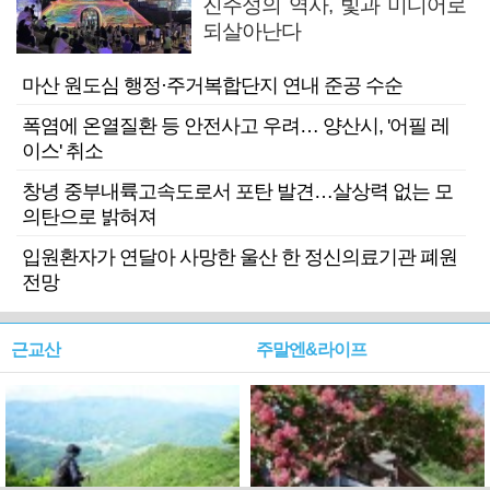
진주성의 역사, 빛과 미디어로
되살아난다
마산 원도심 행정·주거복합단지 연내 준공 수순
폭염에 온열질환 등 안전사고 우려… 양산시, '어필 레
이스' 취소
창녕 중부내륙고속도로서 포탄 발견…살상력 없는 모
의탄으로 밝혀져
입원환자가 연달아 사망한 울산 한 정신의료기관 폐원
전망
근교산
주말엔&라이프