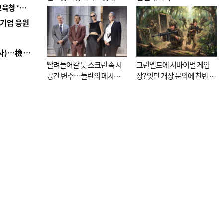
■ 교육혁신선도지 공모 코앞인데…구·군 난색에 교육청 ‘쩔쩔’
기로
역기업 응원
■ 검사 신분 버리고 직급하향(10년 이하 저연차 검사)…檢 중수청행 기피
빨려들어갈 듯 스크린 속 시
그린벨트에 서바이벌 게임
공간 변주…놀란의 메시지
장? 잇단 개장 문의에 찬반 논
는 ‘전쟁 속죄’
쟁