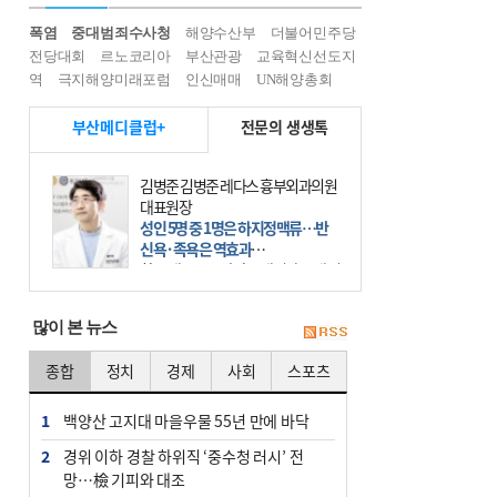
폭염
중대범죄수사청
해양수산부
더불어민주당
전당대회
르노코리아
부산관광
교육혁신선도지
역
극지해양미래포럼
인신매매
UN해양총회
부산메디클럽+
전문의 생생톡
김병준 김병준 레다스 흉부외과의원
대표원장
성인 5명 중 1명은 하지정맥류…반
신욕·족욕은 역효과
하루 대부분을 앉아 보내거나 오래 서
있는 직업군에서 많이 나타나는 질환
인 하지정맥류. 갈수록 활동량이 줄
많이 본 뉴스
고 좌식 생활이 늘어나면서 발병 환자
수가 늘고 있다.
종합
정치
경제
사회
스포츠
1
백양산 고지대 마을우물 55년 만에 바닥
2
경위 이하 경찰 하위직 ‘중수청 러시’ 전
망…檢 기피와 대조