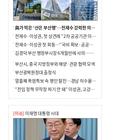
與가 막은 ‘산은 부산행’…전재수 강력한 의지 표명 없인 공염불
전재수·이성권, 첫 상견례 “2차 공공기관 이전 초당 협력”(종합)
전재수·이성권 첫 회동…“국비 확보·공공기관 이전 협력”
김경덕 부산 행정부시장 6개월만에 사의…후임 인선 촉각
부산시, 중국 지방정부와 해양·관광 협력 모색
부산광복원정대 출정식
열흘째 폭염특보 속 행인 탈진…경남 저수율 평년의 절반
“전임 정책 무작정 파기 안 돼” 이성권, 고강도 ‘전재수 견제’ 예고
[이슈]
이재명 대통령 시대