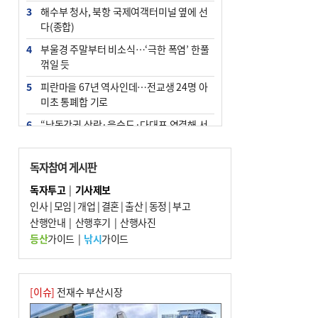
3
해수부 청사, 북항 국제여객터미널 옆에 선
다(종합)
4
부울경 주말부터 비소식…‘극한 폭염’ 한풀
꺾일 듯
5
피란마을 67년 역사인데…전교생 24명 아
미초 통폐합 기로
6
“낙동강권 삼락·을숙도·다대포 연결해 서
부산 관광 키우자”
7
오늘의 날씨- 2026년 8월 7일
독자참여 게시판
8
외국인 선원 ‘인신매매 경유지’ 된 부산…
독자투고
|
기사제보
우려가 현실로
인사
|
모임
|
개업
|
결혼
|
출산
|
동정
|
부고
9
산행안내
[사설] 해수부 신청사 북항으로 확정, 해양
|
산행후기
|
산행사진
수도 도약의 전환점
등산
가이드
|
낚시
가이드
10
르노 못 타는 부산시장…관용차 규정에 막
힌 지역기업 응원
[이슈]
전재수 부산시장