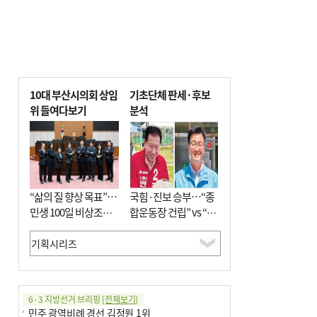
10대 부산시의회 상임
기초단체 판세·후보
위 들여다보기
분석
“삶의 질 향상 목표”…
국힘·진보 승부…“종
민생 100일 비상조치
합운동장 건립” vs “출
면밀 심사
근 공공버스 도입”
6·3 지방선거 브리핑
[전체보기]
민주 광역비례 경선 김정원 1위