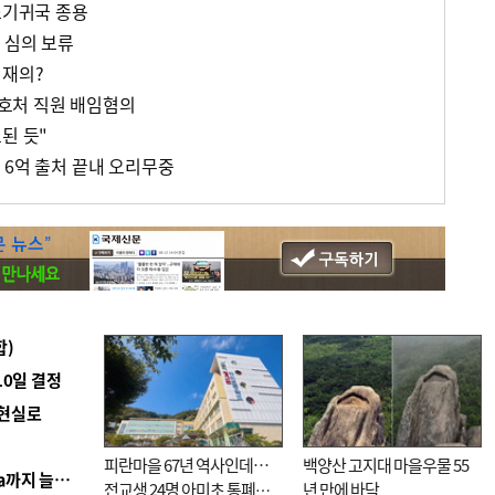
조기귀국 종용
 심의 보류
 재의?
 경호처 직원 배임혐의
된 듯"
 6억 출처 끝내 오리무중
합)
10일 결정
 현실로
피란마을 67년 역사인데…
백양산 고지대 마을우물 55
■ 경남 농정 비전 ‘잘 사는 농촌’…스마트팜 1000㏊까지 늘린다
전교생 24명 아미초 통폐합
년 만에 바닥