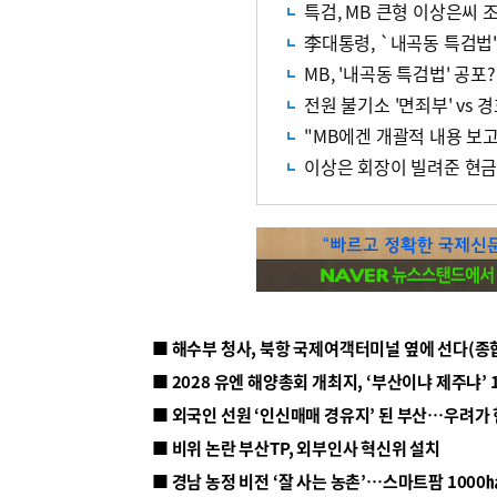
특검, MB 큰형 이상은씨 
李대통령, `내곡동 특검법'
MB, '내곡동 특검법' 공포?
전원 불기소 '면죄부' vs
"MB에겐 개괄적 내용 보고
이상은 회장이 빌려준 현금
■ 해수부 청사, 북항 국제여객터미널 옆에 선다(종
■ 2028 유엔 해양총회 개최지, ‘부산이냐 제주냐’ 
■ 외국인 선원 ‘인신매매 경유지’ 된 부산…우려가
■ 비위 논란 부산TP, 외부인사 혁신위 설치