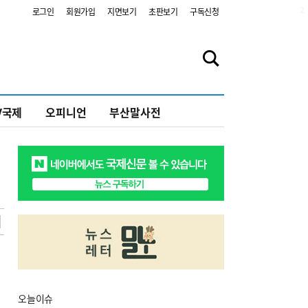
2
로그인
회원가입
지면보기
초판보기
구독신청
V국제
오피니언
부산말사전
오늘
이슈