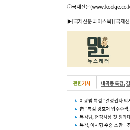
ⓒ국제신문(www.kookje.co.
▶
[국제신문 페이스북]
[국제신
관련
기사
내곡동 특검
,
김
이광범 특검 "결정권자 의사
靑 "특검 경호처 압수수색,
특검팀, 헌정사상 첫 청와대
특검, 이시형 주중 소환…전