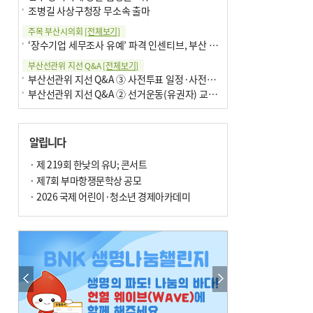
조병길 사상구청장 무소속 출마
주목 부산시의회
[전체보기]
‘장수기업 세무조사 유예’ 파격 인센티브, 부산 유출 막을까
부산선관위 지선 Q&A
[전체보기]
부산선관위 지선 Q&A ③ 사전투표 일정·사전투표함 보관
부산선관위 지선 Q&A ② 선거운동(유권자) 교육감투표용지
알립니다
· 제 219회 한낮의 유U; 콘서트
· 제7회 부마항쟁문학상 공모
· 2026 국제 어린이·청소년 경제아카데미