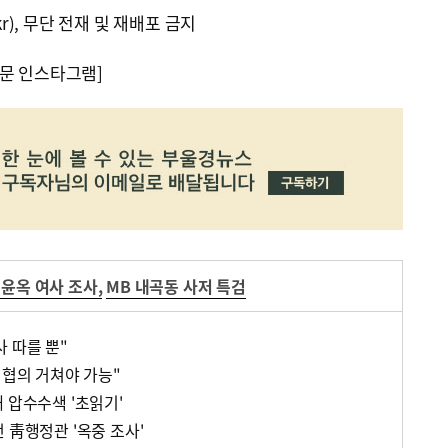
kr), 무단 전재 및 재배포 금지
문 인스타그램]
윤옥 여사 조사
,
MB 내곡동 사저 특검
 따를 뿐"
 협의 거쳐야 가능"
 압수수색 '초읽기'
 靑행정관 '옥중 조사'