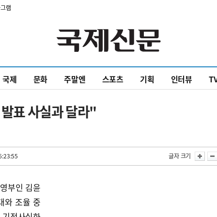
타그램
국제
문화
주말엔
스포츠
기획
인터뷰
T
 발표 사실과 달라"
6:23:55
글자 크기
 영부인 김윤
대와 조율 중
를 기정사실화