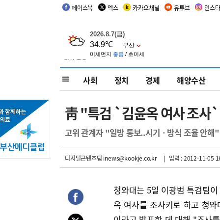
페이스북
엑스
카카오채널
유튜브
인스
사회
정치
경제
해양수산
靑 "특검 `김윤옥 여사 조사`
고위 관계자 "일방 통보..시기ㆍ방식 조율 안해"
디지털콘텐츠팀 inews@kookje.co.kr
| 입력 : 2012-11-05 1
청와대는 5일 이광범 특검팀이
옥 여사를 조사키로 하고 청와
이라고 발표한 데 대해 "조사