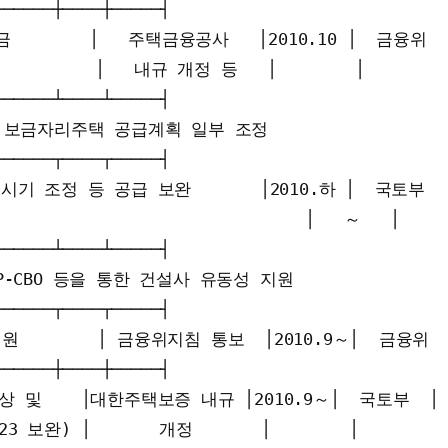
─────┼────┼─────┤

       │   주택금융공사   │2010.10 │  금융위  │
        │   내규 개정 등   │        │         
─────┴────┴─────┤

    보금자리주택 공급계획 일부 조정                   
─────┬────┬─────┤

기 조정 등 공급 보완       │2010.하 │  국토부  │
            　                  │   ～   │     
─────┴────┴─────┤

  P-CBO 등을 통한 건설사 유동성 지원                 
─────┬────┬─────┤

지원        │ 금융위지침 통보  │2010.9～│  금융위  │
─────┼────┼─────┤

 및    │대한주택보증 내규 │2010.9～│  국토부  │

완) │       개정       │        │          