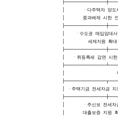
├────────────────┼────
│       ㆍ다주택자 양도세
│       중과배제 시한 연장  
├────────────────┼────
│    ㆍ수도권 매입임대사업
│         세제지원 확대   
├────────────────┼────
│   ㆍ취등록세 감면 시한 연
├────────────────┴────
│                 
├────────────────┬────
│ ㆍ주택기금 전세자금 지원 
├────────────────┼────
│       ㆍ주신보 전세자금
│       대출보증 지원 확대