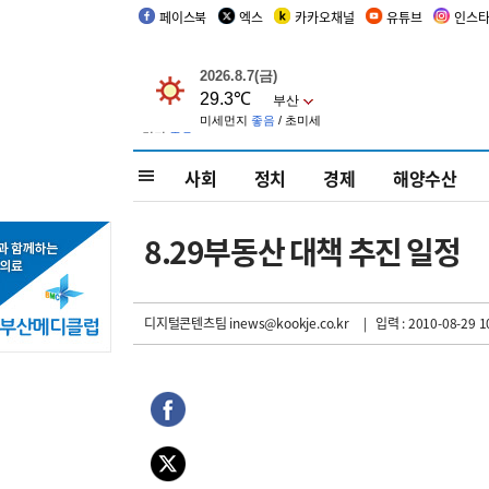
페이스북
엑스
카카오채널
유튜브
인스
사회
정치
경제
해양수산
8.29부동산 대책 추진 일정
디지털콘텐츠팀 inews@kookje.co.kr
| 입력 : 2010-08-29 1