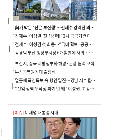


  │

與가 막은 ‘산은 부산행’…전재수 강력한 의지 표명 없인 공염불
전재수·이성권, 첫 상견례 “2차 공공기관 이전 초당 협력”(종합)
전재수·이성권 첫 회동…“국비 확보·공공기관 이전 협력”
  │

김경덕 부산 행정부시장 6개월만에 사의…후임 인선 촉각
부산시, 중국 지방정부와 해양·관광 협력 모색
부산광복원정대 출정식
열흘째 폭염특보 속 행인 탈진…경남 저수율 평년의 절반
   │

“전임 정책 무작정 파기 안 돼” 이성권, 고강도 ‘전재수 견제’ 예고
[이슈]
이재명 대통령 시대



