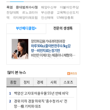
폭염
중대범죄수사청
해양수산부
더불어민주당
전당대회
르노코리아
부산관광
교육혁신선도지
역
극지해양미래포럼
인신매매
UN해양총회
부산메디클럽+
전문의 생생톡
장민희김용기내과의원과장
하루 500㎉ 줄이면 한주 0.5㎏ 감
량…비만치료는 장기전
비만은 이제 더는 체중이나 체형의 문
제가 아니다. 하나의 질병으로 인지
하고 치료와 관리를 해야 한다. 세계
보건기구(WHO)는 이미 1994년 비만
많이 본 뉴스
을 인류의 중요한
종합
정치
경제
사회
스포츠
1
백양산 고지대 마을우물 55년 만에 바닥
2
경위 이하 경찰 하위직 ‘중수청 러시’ 전
망…檢 기피와 대조