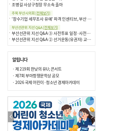
조병길 사상구청장 무소속 출마
주목 부산시의회
[전체보기]
‘장수기업 세무조사 유예’ 파격 인센티브, 부산 유출 막을까
부산선관위 지선 Q&A
[전체보기]
부산선관위 지선 Q&A ③ 사전투표 일정·사전투표함 보관
부산선관위 지선 Q&A ② 선거운동(유권자) 교육감투표용지
알립니다
· 제 219회 한낮의 유U; 콘서트
· 제7회 부마항쟁문학상 공모
· 2026 국제 어린이·청소년 경제아카데미