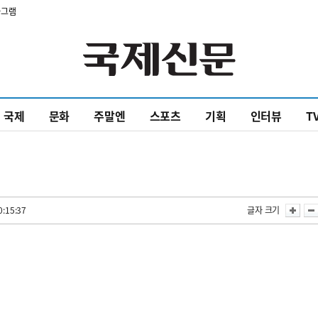
타그램
국제
문화
주말엔
스포츠
기획
인터뷰
T
0:15:37
글자 크기