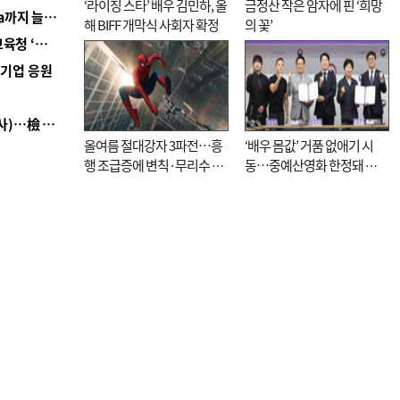
‘라이징 스타’ 배우 김민하, 올
금정산 작은 암자에 핀 ‘희망
■ 경남 농정 비전 ‘잘 사는 농촌’…스마트팜 1000㏊까지 늘린다
해 BIFF 개막식 사회자 확정
의 꽃’
■ 교육혁신선도지 공모 코앞인데…구·군 난색에 교육청 ‘쩔쩔’
역기업 응원
■ 검사 신분 버리고 직급하향(10년 이하 저연차 검사)…檢 중수청행 기피
올여름 절대강자 3파전…흥
‘배우 몸값’ 거품 없애기 시
행 조급증에 변칙·무리수 마
동…중예산영화 한정돼 실
케팅도
효성 의문도