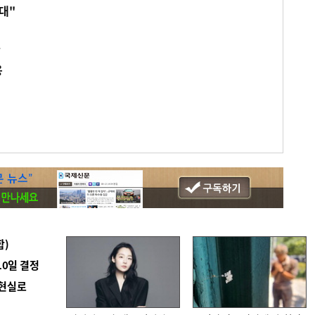
대"
장
용
합)
10일 결정
 현실로