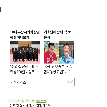


10대 부산시의회 상임
기초단체 판세·후보
위 들여다보기
분석
“삶의 질 향상 목표”…
국힘·진보 승부…“종
민생 100일 비상조치
합운동장 건립” vs “출
면밀 심사
근 공공버스 도입”
6·3 지방선거 브리핑
[전체보기]
민주 광역비례 경선 김정원 1위