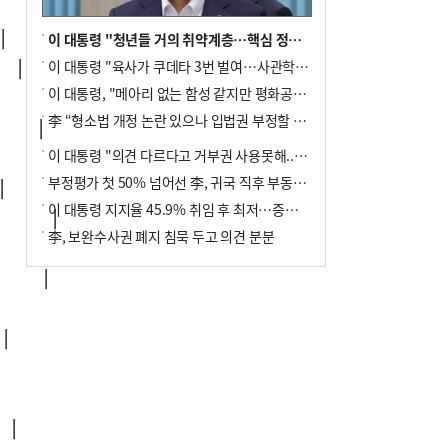


이 대통령 "청년들 거의 취약계층…핵심 정책 재편""
이 대통령 "육사가 쿠데타 3번 벌여…사관학교 통합 신속히 추진"
 │

이 대통령, "메아리 없는 함성 같지만 평화공존책 계속해야"
李 “형소법 개정 논란 있으나 입법권 부정할 만큼은 아냐”(종합)
   │

이 대통령 "의견 다르다고 거부권 사용못해.. 입법권 부정할 상황이라 보기 어려워"
부정평가 첫 50% 넘어선 李, 귀국 직후 부동산·증시 점검(종합)


이 대통령 지지율 45.9% 취임 후 최저…증시 폭락·연임 개헌 논란 영향
     │

李, 보완수사권 폐지 침묵 두고 의견 분분
   │



│
