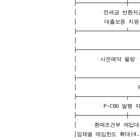
├────────────────┼────
│       ㆍ전세금 반환자금 
│         대출보증 지원  
├────────────────┴────
│                 
├─────────────────────
│      ㆍ사전예약 물량ㆍ시
│                    
├─────────────────────
│                  
├────────────────┬────
│       ㆍP-CBO 발행 
├────────────────┼────
│    ㆍ환매조건부 매입대상
│업체별 매입한도 확대(4.23 보