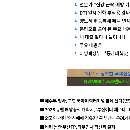
전문가 "집값 급락 예방 기
DTI 일시 완화 부작용 없나
양도세.취등록세 혜택 연
문답으로 풀어 본 주요 내
내 대출 얼마나 늘어나나
주요 내용은
이명박정부 부동산대책史
■ 해수부 청사, 북항 국제여객터미널 옆에 선다(종
■ 2028 유엔 해양총회 개최지, ‘부산이냐 제주냐’ 
■ 외국인 선원 ‘인신매매 경유지’ 된 부산…우려가
■ 비위 논란 부산TP, 외부인사 혁신위 설치