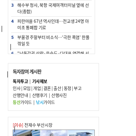
3
해수부 청사, 북항 국제여객터미널 옆에 선
다(종합)
4
피란마을 67년 역사인데…전교생 24명 아
미초 통폐합 기로


5
부울경 주말부터 비소식…‘극한 폭염’ 한풀
꺾일 듯
  │

6
“낙동강권 삼락·을숙도·다대포 연결해 서
부산 관광 키우자”
7
오늘의 날씨- 2026년 8월 7일
독자참여 게시판
 │

8
외국인 선원 ‘인신매매 경유지’ 된 부산…
독자투고
|
기사제보
우려가 현실로
인사
|
모임
|
개업
|
결혼
|
출산
|
동정
|
부고
9
산행안내
[사설] 해수부 신청사 북항으로 확정, 해양
|
산행후기
|
산행사진
수도 도약의 전환점
등산
가이드
|
낚시
가이드


10
르노 못 타는 부산시장…관용차 규정에 막
힌 지역기업 응원
[이슈]
전재수 부산시장
    │
