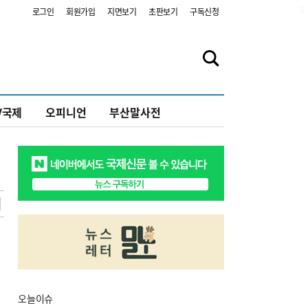
2
로그인
회원가입
지면보기
초판보기
구독신청
V국제
오피니언
부산말사전
오늘
이슈