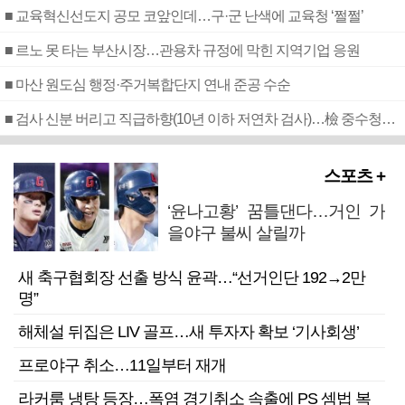
■ 교육혁신선도지 공모 코앞인데…구·군 난색에 교육청 ‘쩔쩔’
■ 르노 못 타는 부산시장…관용차 규정에 막힌 지역기업 응원
■ 마산 원도심 행정·주거복합단지 연내 준공 수순
■ 검사 신분 버리고 직급하향(10년 이하 저연차 검사)…檢 중수청행 기피
스포츠 +
‘윤나고황’ 꿈틀댄다…거인 가
을야구 불씨 살릴까
새 축구협회장 선출 방식 윤곽…“선거인단 192→2만
명”
해체설 뒤집은 LIV 골프…새 투자자 확보 ‘기사회생’
프로야구 취소…11일부터 재개
라커룸 냉탕 등장…폭염 경기취소 속출에 PS 셈법 복