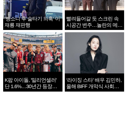
‘뺑소니 후 술타기 의혹’ 이
빨려들어갈 듯 스크린 속
재룡 재판행
시공간 변주…놀란의 메시
지는 ‘전쟁 속죄’
K팝 아이돌, '밀리언셀러'
‘라이징 스타’ 배우 김민하,
단 1.6%…30년간 등장
올해 BIFF 개막식 사회자
1182개팀 전수조사
확정