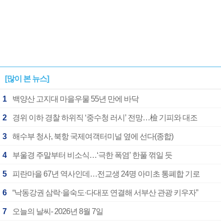
[많이 본 뉴스]
1
백양산 고지대 마을우물 55년 만에 바닥
2
경위 이하 경찰 하위직 ‘중수청 러시’ 전망…檢 기피와 대조
3
해수부 청사, 북항 국제여객터미널 옆에 선다(종합)
4
부울경 주말부터 비소식…‘극한 폭염’ 한풀 꺾일 듯
5
피란마을 67년 역사인데…전교생 24명 아미초 통폐합 기로
6
“낙동강권 삼락·을숙도·다대포 연결해 서부산 관광 키우자”
7
오늘의 날씨- 2026년 8월 7일