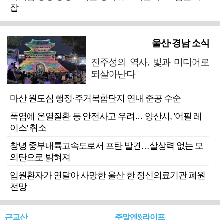
잡
울산·경남 소식
진주성의 역사, 빛과 미디어로
되살아난다
마산 원도심 행정·주거복합단지 연내 준공 수순
폭염에 온열질환 등 안전사고 우려… 양산시, '어필 레
이스' 취소
창녕 중부내륙고속도로서 포탄 발견…살상력 없는 모
의탄으로 밝혀져
입원환자가 연달아 사망한 울산 한 정신의료기관 폐원
전망
근교산
주말엔&라이프