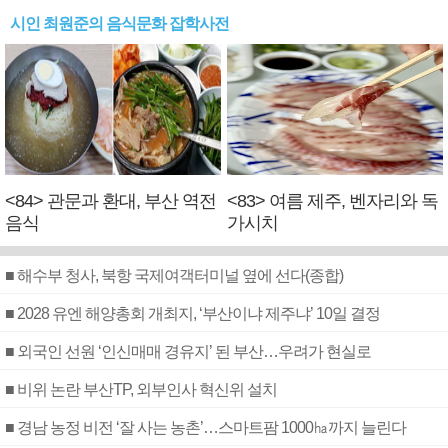
시인 최원준의 음식문화 잡학사전
<84> 관문과 환대, 부산 역전
<83> 여름 제주, 벤자리와 독
음식
가시치
■ 해수부 청사, 북항 국제여객터미널 옆에 선다(종합)
■ 2028 유엔 해양총회 개최지, ‘부산이냐 제주냐’ 10일 결정
■ 외국인 선원 ‘인신매매 경유지’ 된 부산…우려가 현실로
■ 비위 논란 부산TP, 외부인사 혁신위 설치
■ 경남 농정 비전 ‘잘 사는 농촌’…스마트팜 1000㏊까지 늘린다