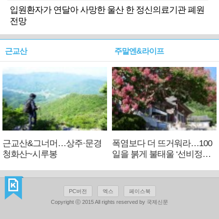
입원환자가 연달아 사망한 울산 한 정신의료기관 폐원
전망
근교산
주말엔&라이프
근교산&그너머…상주·문경
폭염보다 더 뜨거워라…100
청화산~시루봉
일을 붉게 불태울 ‘선비정신’
피었네
PC버전
엑스
페이스북
Copyright ⓒ 2015 All rights reserved by 국제신문