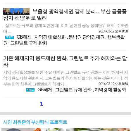
부울경 광역경제권 강제 분리…부산 금융중
심지·해양 뒤로 밀려
- 상호보완·규모의 경제 외면한 채- 이미 굳어진 공동 정책단위 해체- 수도권
대 ...
2014-03-12 오후 8:58
GB해제
,
지역경제 활성화
,
동남권 광역경제권
,
행복생활
권
,
그린벨트 규제 완화
기존 해제지역 용도제한 완화, 그린벨트 추가 해제와는 달
라
지역 경제활성화를 위한 주요 대책인 그린벨트 규제 완화는 이미 해제된 지
역의 용도제한 완화이지, 그린벨트의 추가 해제를 의미하는 것은 아니다. 정
부는 만약 차후에 그린벨트가 해제되 ...
2014-03-12 오후 8:54
GB해제
,
그린벨트 규제 완화
,
지역경제 활성화
1
시인 최원준의 부산탐식 프로젝트