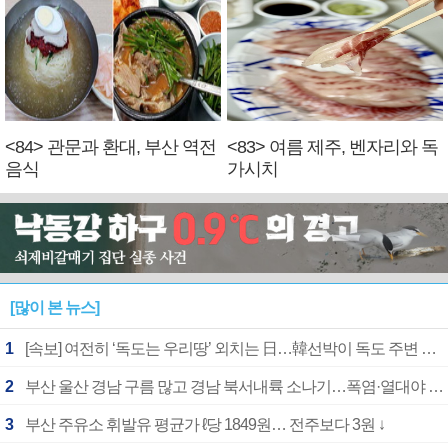
<84> 관문과 환대, 부산 역전
<83> 여름 제주, 벤자리와 독
음식
가시치
[많이 본 뉴스]
1
[속보] 여전히 ‘독도는 우리땅’ 외치는 日…韓선박이 독도 주변 해양조사 활동하자 반발
2
부산 울산 경남 구름 많고 경남 북서내륙 소나기…폭염·열대야 계속
3
부산 주유소 휘발유 평균가 ℓ당 1849원… 전주보다 3원 ↓