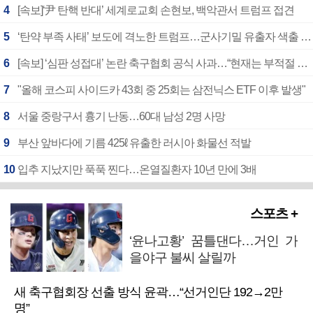
4
[속보]‘尹 탄핵 반대’ 세계로교회 손현보, 백악관서 트럼프 접견
5
‘탄약 부족 사태’ 보도에 격노한 트럼프…군사기밀 유출자 색출 지시
6
[속보] ‘심판 성접대’ 논란 축구협회 공식 사과…“현재는 부적절 행위 없어”
7
"올해 코스피 사이드카 43회 중 25회는 삼전닉스 ETF 이후 발생"
8
서울 중랑구서 흉기 난동…60대 남성 2명 사망
9
부산 앞바다에 기름 425ℓ 유출한 러시아 화물선 적발
10
입추 지났지만 푹푹 찐다…온열질환자 10년 만에 3배
스포츠 +
‘윤나고황’ 꿈틀댄다…거인 가
을야구 불씨 살릴까
새 축구협회장 선출 방식 윤곽…“선거인단 192→2만
명”