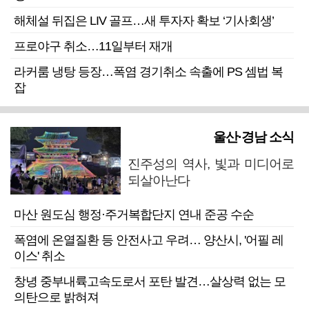
해체설 뒤집은 LIV 골프…새 투자자 확보 ‘기사회생’
프로야구 취소…11일부터 재개
라커룸 냉탕 등장…폭염 경기취소 속출에 PS 셈법 복
잡
울산·경남 소식
진주성의 역사, 빛과 미디어로
되살아난다
마산 원도심 행정·주거복합단지 연내 준공 수순
폭염에 온열질환 등 안전사고 우려… 양산시, '어필 레
이스' 취소
창녕 중부내륙고속도로서 포탄 발견…살상력 없는 모
의탄으로 밝혀져