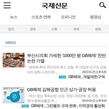
뉴스
스포츠·연예
오피니언
동영상
정치
경제
사회
국제
문화
GB해제
부산시의회 가세한 ‘1000만 평 GB해제’ 찬반
논란 가열
- 해제폭 확대·주민규제 축소 포함- 市 대정부 요구와 공동
보조 맞춰- 시민단체 ...
2023-01-25 오후 8:26
GB해제
,
개발제한구역
GB해제 김해공항 인근 상가·공장 허용
- 부산 영상 특화산업 선정- 재정·규제완화 등 지원- 전국
56개 행복생활권 추 ...
2014-03-12 오후 9:04
GB해제
,
그린벨트 규제 완화
,
지역경제 활성화