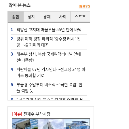
많이 본 뉴스
종합
정치
경제
사회
스포츠
1
백양산 고지대 마을우물 55년 만에 바닥
2
경위 이하 경찰 하위직 ‘중수청 러시’ 전
망…檢 기피와 대조
3
해수부 청사, 북항 국제여객터미널 옆에
선다(종합)
4
피란마을 67년 역사인데…전교생 24명 아
미초 통폐합 기로
5
부울경 주말부터 비소식…‘극한 폭염’ 한
풀 꺾일 듯
6
“낙동강권 삼락·을숙도·다대포 연결해 서
부산 관광 키우자”
[이슈]
전재수 부산시장
7
오늘의 날씨- 2026년 8월 7일
8
[사설] 해수부 신청사 북항으로 확정, 해양