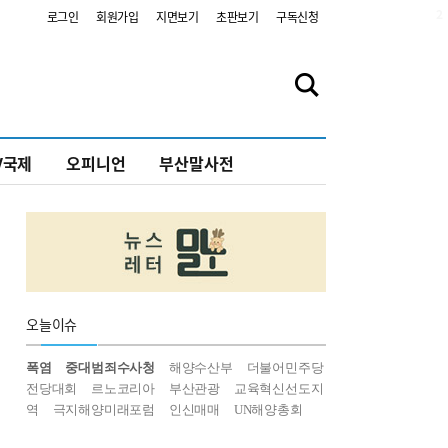
2
로그인
회원가입
지면보기
초판보기
구독신청
V국제
오피니언
부산말사전
오늘
이슈
폭염
중대범죄수사청
해양수산부
더불어민주당
전당대회
르노코리아
부산관광
교육혁신선도지
역
극지해양미래포럼
인신매매
UN해양총회