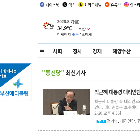
페이스북
엑스
카카오채널
유튜브
인스
사회
정치
경제
해양수산
"통진당"
최신기사
박근혜 대통령 대리인단 
박근혜 대통령 측 대리인으로
있다. 네티즌들은 보수색이 
2-20 오후 4:36]
,
,
정기승
대리인단