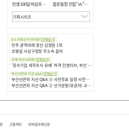
민생 100일 비상조치
합운동장 건립” vs “출
면밀 심사
근 공공버스 도입”
6·3 지방선거 브리핑
[전체보기]
민주 광역비례 경선 김정원 1위
조병길 사상구청장 무소속 출마
주목 부산시의회
[전체보기]
‘장수기업 세무조사 유예’ 파격 인센티브, 부산 유출 막을까
부산선관위 지선 Q&A
[전체보기]
부산선관위 지선 Q&A ③ 사전투표 일정·사전투표함 보관
부산선관위 지선 Q&A ② 선거운동(유권자) 교육감투표용지
령
고충처리
모바일국제신문