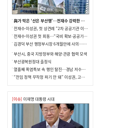
수도 도약의 전환점
9
외국인 선원 ‘인신매매 경유지’ 된 부산…
우려가 현실로
與가 막은 ‘산은 부산행’…전재수 강력한 의지 표명 없인 공염불
10
르노 못 타는 부산시장…관용차 규정에 막
전재수·이성권, 첫 상견례 “2차 공공기관 이전 초당 협력”(종합)
힌 지역기업 응원
전재수·이성권 첫 회동…“국비 확보·공공기관 이전 협력”
김경덕 부산 행정부시장 6개월만에 사의…후임 인선 촉각
부산시, 중국 지방정부와 해양·관광 협력 모색
부산광복원정대 출정식
열흘째 폭염특보 속 행인 탈진…경남 저수율 평년의 절반
“전임 정책 무작정 파기 안 돼” 이성권, 고강도 ‘전재수 견제’ 예고
[이슈]
이재명 대통령 시대