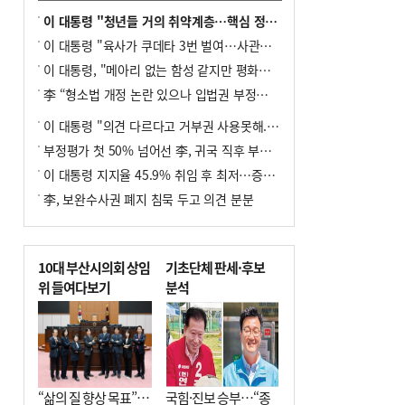
이 대통령 "청년들 거의 취약계층…핵심 정책 재편""
이 대통령 "육사가 쿠데타 3번 벌여…사관학교 통합 신속히 추진"
이 대통령, "메아리 없는 함성 같지만 평화공존책 계속해야"
李 “형소법 개정 논란 있으나 입법권 부정할 만큼은 아냐”(종합)
이 대통령 "의견 다르다고 거부권 사용못해.. 입법권 부정할 상황이라 보기 어려워"
부정평가 첫 50% 넘어선 李, 귀국 직후 부동산·증시 점검(종합)
이 대통령 지지율 45.9% 취임 후 최저…증시 폭락·연임 개헌 논란 영향
李, 보완수사권 폐지 침묵 두고 의견 분분
10대 부산시의회 상임
기초단체 판세·후보
위 들여다보기
분석
“삶의 질 향상 목표”…
국힘·진보 승부…“종