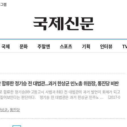
타그램
국제
문화
주말엔
스포츠
기획
인터뷰
T
합류한 정기승 전 대법관...과거 한상균 민노총 위원장, 통진당 비판
 합류한 정기승(89·고등고시 사법과 8회) 전 대법관의 과거 발언이 화제가 되고
짙어보인다는 판단이다. 정기승 전 대법관은 과거 한상균 민주노 ... [2017-0
,
한상균
통진당