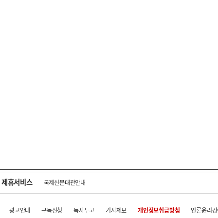
제휴서비스
국제신문대관안내
광고안내
구독신청
독자투고
기사제보
개인정보취급방침
언론윤리강