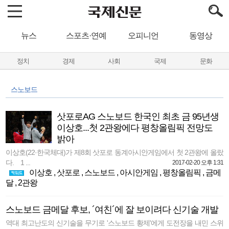
뉴스
스포츠·연예
오피니언
동영상
정치
경제
사회
국제
문화
스노보드
삿포로AG 스노보드 한국인 최초 금 95년생
이상호...첫 2관왕에다 평창올림픽 전망도
밝아
이상호(22·한국체대)가 제8회 삿포로 동계아시안게임에서 첫 2관왕에 올랐
다. 1 ...
2017-02-20 오후 1:31
이상호
,
삿포로
,
스노보드
,
아시안게임
,
평창올림픽
,
금메
달
,
2관왕
스노보드 금메달 후보, ´여친´에 잘 보이려다 신기술 개발
역대 최고난도의 신기술을 무기로 '스노보드 황제'에게 도전장을 내민 스위