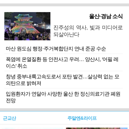
울산·경남 소식
진주성의 역사, 빛과 미디어로
되살아난다
마산 원도심 행정·주거복합단지 연내 준공 수순
폭염에 온열질환 등 안전사고 우려… 양산시, '어필 레
이스' 취소
창녕 중부내륙고속도로서 포탄 발견…살상력 없는 모
의탄으로 밝혀져
입원환자가 연달아 사망한 울산 한 정신의료기관 폐원
전망
근교산
주말엔&라이프