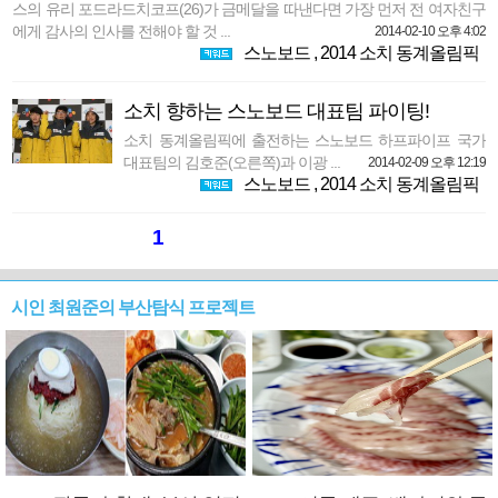
스의 유리 포드라드치코프(26)가 금메달을 따낸다면 가장 먼저 전 여자친구
에게 감사의 인사를 전해야 할 것 ...
2014-02-10 오후 4:02
스노보드
,
2014 소치 동계올림픽
소치 향하는 스노보드 대표팀 파이팅!
소치 동계올림픽에 출전하는 스노보드 하프파이프 국가
대표팀의 김호준(오른쪽)과 이광 ...
2014-02-09 오후 12:19
스노보드
,
2014 소치 동계올림픽
1
시인 최원준의 부산탐식 프로젝트