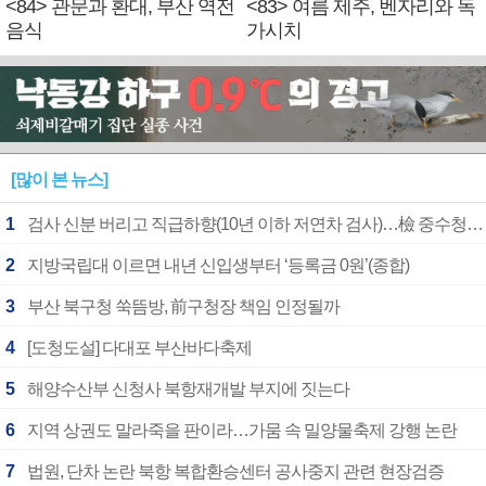
<84> 관문과 환대, 부산 역전
<83> 여름 제주, 벤자리와 독
음식
가시치
[많이 본 뉴스]
1
검사 신분 버리고 직급하향(10년 이하 저연차 검사)…檢 중수청행 기피
2
지방국립대 이르면 내년 신입생부터 ‘등록금 0원’(종합)
3
부산 북구청 쑥뜸방, 前구청장 책임 인정될까
4
[도청도설] 다대포 부산바다축제
5
해양수산부 신청사 북항재개발 부지에 짓는다
6
지역 상권도 말라죽을 판이라…가뭄 속 밀양물축제 강행 논란
7
법원, 단차 논란 북항 복합환승센터 공사중지 관련 현장검증