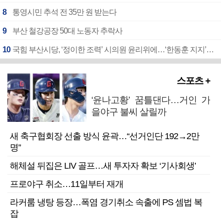
8
통영시민 추석 전 35만 원 받는다
9
부산 철강공장 50대 노동자 추락사
10
국힘 부산시당, ‘정이한 조력’ 시의원 윤리위에…‘한동훈 지지’도 신고접수
스포츠 +
‘윤나고황’ 꿈틀댄다…거인 가
을야구 불씨 살릴까
새 축구협회장 선출 방식 윤곽…“선거인단 192→2만
명”
해체설 뒤집은 LIV 골프…새 투자자 확보 ‘기사회생’
프로야구 취소…11일부터 재개
라커룸 냉탕 등장…폭염 경기취소 속출에 PS 셈법 복
잡