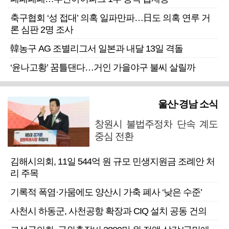
축구협회 ‘성 접대’ 의혹 일파만파…日도 의혹 연루 거
론 심판 2명 조사
韓농구 AG 조별리그서 일본과 내달 13일 격돌
‘윤나고황’ 꿈틀댄다…거인 가을야구 불씨 살릴까
울산·경남 소식
창원시 불법주정차 단속 계도
중심 전환
김해시의회, 11일 544억 원 규모 민생지원금 조례안 처
리 주목
기록적 폭염·가뭄에도 양산시 가축 폐사 ‘낮은 수준’
사천시 하동군, 사천공항 확장과 CIQ 설치 공동 건의