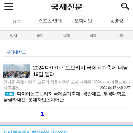
뉴스
스포츠·연예
오피니언
동영상
정치
경제
사회
국제
문화
부경대학교
2024 다이아몬드브리지 국제걷기축제 내달
19일 열려
걷기를 통해 이해와 교류의 장을 마련하고자 기획된 “2024 다이아몬드브리
지국제걷 ...
2024-04-17 오후 2:27
다이아몬드브리지 국제걷기축제
,
광안대교
,
부경대학교
,
울랄라세션
,
롯데자인츠치어단
1
시인 최원준의 부산탐식 프로젝트