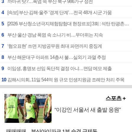
3
까마귀 탓?…폭염 속 부산 북구 986가구 정전
4
[속보] 부산·김해·울주 ‘경계 단계’…전국 48개 시군 가뭄
5
[2026 부산청소년극지체험탐험대 현장르포] 3회 : 석탄 탄광촌에서 북극 연구의 중심지로
6
부산·울산·경남 폭염 속 소나기·비…무더위는 지속
7
‘혐오표현’ 쓰면 지방공무원 최대 파면까지 중징계
8
부산 해운대구 아파트 14층서 불…실외기 과열 추정
9
이임생, 홍명보 선임 독단적 결정 아냐…면담 메모 제출
10
김해시의회, 11일 544억 원 규모 민생지원금 조례안 처리 주목
스포츠 +
“이강인 서울서 새 출발 응원”
패패패패…부산아이파크 1부 승격 급제동