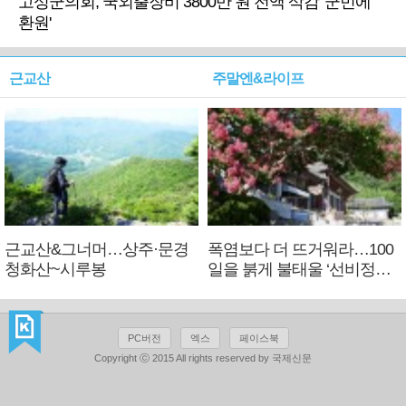
고성군의회, 국외출장비 3800만 원 전액 삭감 '군민에
환원'
근교산
주말엔&라이프
근교산&그너머…상주·문경
폭염보다 더 뜨거워라…100
청화산~시루봉
일을 붉게 불태울 ‘선비정신’
피었네
PC버전
엑스
페이스북
Copyright ⓒ 2015 All rights reserved by 국제신문