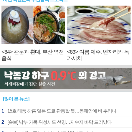
<84> 관문과 환대, 부산 역전
<83> 여름 제주, 벤자리와 독
음식
가시치
[많이 본 뉴스]
1
15호 태풍 찬홈 일본 도쿄 관통할 듯…동해안에 비 뿌리나
2
[속보] 남부 가뭄 위성서도 선명…저수지 바닥 드러났다