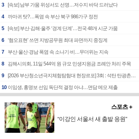
3
[속보] 남부 가뭄 위성서도 선명…저수지 바닥 드러났다
4
까마귀 탓?…폭염 속 부산 북구 986가구 정전
5
[속보] 부산·김해·울주 ‘경계 단계’…전국 48개 시군 가뭄
6
‘혐오표현’ 쓰면 지방공무원 최대 파면까지 중징계
7
부산·울산·경남 폭염 속 소나기·비…무더위는 지속
8
김해시의회, 11일 544억 원 규모 민생지원금 조례안 처리 주목
9
[2026 부산청소년극지체험탐험대 현장르포] 3회 : 석탄 탄광촌에서 북극 연구의 중심지로
10
이임생, 홍명보 선임 독단적 결정 아냐…면담 메모 제출
스포츠 +
“이강인 서울서 새 출발 응원”