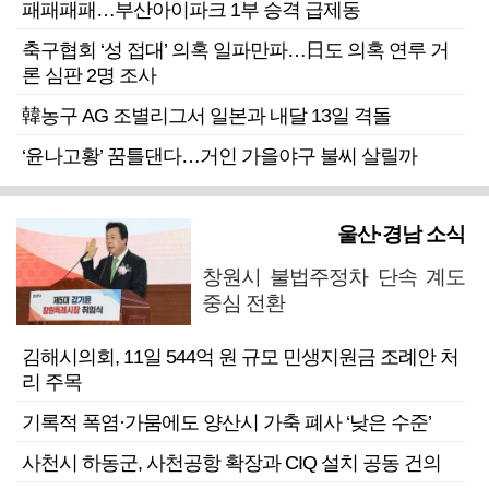
패패패패…부산아이파크 1부 승격 급제동
축구협회 ‘성 접대’ 의혹 일파만파…日도 의혹 연루 거
론 심판 2명 조사
韓농구 AG 조별리그서 일본과 내달 13일 격돌
‘윤나고황’ 꿈틀댄다…거인 가을야구 불씨 살릴까
울산·경남 소식
창원시 불법주정차 단속 계도
중심 전환
김해시의회, 11일 544억 원 규모 민생지원금 조례안 처
리 주목
기록적 폭염·가뭄에도 양산시 가축 폐사 ‘낮은 수준’
사천시 하동군, 사천공항 확장과 CIQ 설치 공동 건의