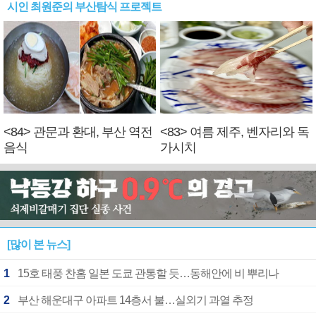
시인 최원준의 부산탐식 프로젝트
<84> 관문과 환대, 부산 역전
<83> 여름 제주, 벤자리와 독
음식
가시치
[많이 본 뉴스]
1
15호 태풍 찬홈 일본 도쿄 관통할 듯…동해안에 비 뿌리나
2
부산 해운대구 아파트 14층서 불…실외기 과열 추정