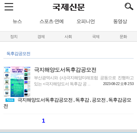
뉴스
스포츠·연예
오피니언
동영상
정치
경제
사회
국제
문화
독후감공모전
극지해양도서독후감공모전
부산광역시와 (사)극지해양미래포럼 공동으로 진행하고
있는 <극지해양도서 독후감 공 ...
2023-08-22 오후 2:53
극지해양도서독후감공모전
,
독후감
,
공모전
,
독후감공모
전
1