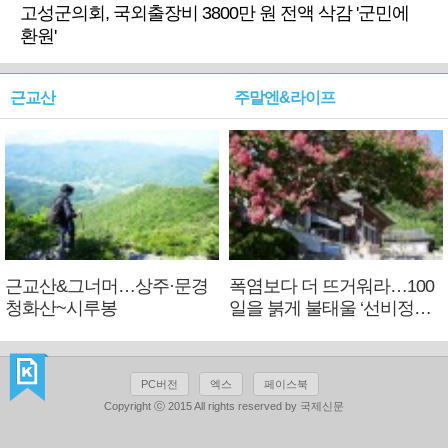
고성군의회, 국외출장비 3800만 원 전액 삭감 '군민에
환원'
근교산
주말엔&라이프
근교산&그너머…상주·문경
폭염보다 더 뜨거워라…100
청화산~시루봉
일을 붉게 불태울 ‘선비정신’
피었네
PC버전
엑스
페이스북
Copyright ⓒ 2015 All rights reserved by 국제신문