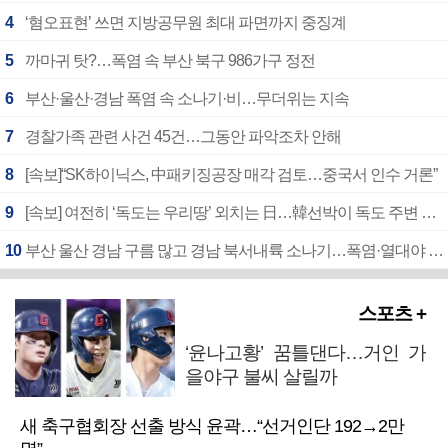
4
‘혐오표현’ 쓰면 지방공무원 최대 파면까지 중징계
5
까마귀 탓?…폭염 속 부산 북구 986가구 정전
6
부산·울산·경남 폭염 속 소나기·비…무더위는 지속
7
경찰가족 관련 사건 45건…그동안 파악조차 안해
8
[속보]“SK하이닉스, 中패키징공장 매각 검토…중국서 인수 거론”
9
[속보] 여전히 ‘독도는 우리땅’ 외치는 日…韓선박이 독도 주변 해양조사 활동하자 반발
10
부산 울산 경남 구름 많고 경남 북서내륙 소나기…폭염·열대야 계속
스포츠 +
‘윤나고황’ 꿈틀댄다…거인 가
을야구 불씨 살릴까
새 축구협회장 선출 방식 윤곽…“선거인단 192→2만