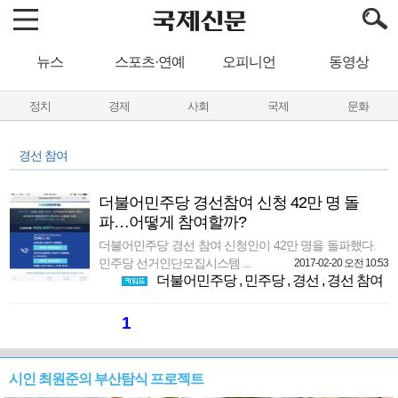
뉴스
스포츠·연예
오피니언
동영상
정치
경제
사회
국제
문화
경선 참여
더불어민주당 경선참여 신청 42만 명 돌
파…어떻게 참여할까?
더불어민주당 경선 참여 신청인이 42만 명을 돌파했다.
민주당 선거인단모집시스템 ...
2017-02-20 오전 10:53
더불어민주당
,
민주당
,
경선
,
경선 참여
1
시인 최원준의 부산탐식 프로젝트