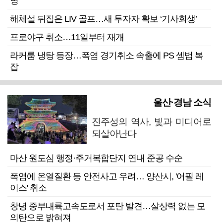
명”
해체설 뒤집은 LIV 골프…새 투자자 확보 ‘기사회생’
프로야구 취소…11일부터 재개
라커룸 냉탕 등장…폭염 경기취소 속출에 PS 셈법 복
잡
울산·경남 소식
진주성의 역사, 빛과 미디어로
되살아난다
마산 원도심 행정·주거복합단지 연내 준공 수순
폭염에 온열질환 등 안전사고 우려… 양산시, '어필 레
이스' 취소
창녕 중부내륙고속도로서 포탄 발견…살상력 없는 모
의탄으로 밝혀져