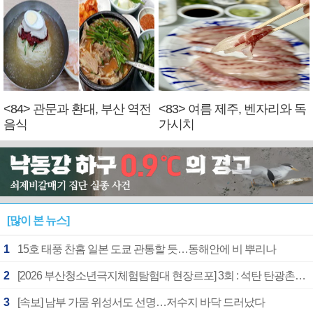
<84> 관문과 환대, 부산 역전
<83> 여름 제주, 벤자리와 독
음식
가시치
[많이 본 뉴스]
1
15호 태풍 찬홈 일본 도쿄 관통할 듯…동해안에 비 뿌리나
2
[2026 부산청소년극지체험탐험대 현장르포] 3회 : 석탄 탄광촌에서 북극 연구의 중심지로
3
[속보] 남부 가뭄 위성서도 선명…저수지 바닥 드러났다