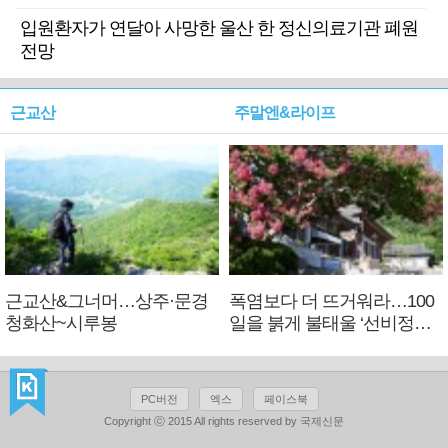
입원환자가 연달아 사망한 울산 한 정신의료기관 폐원
전망
근교산
주말엔&라이프
근교산&그너머…상주·문경
폭염보다 더 뜨거워라…100
청화산~시루봉
일을 붉게 불태울 ‘선비정신’
피었네
PC버전
엑스
페이스북
Copyright ⓒ 2015 All rights reserved by 국제신문