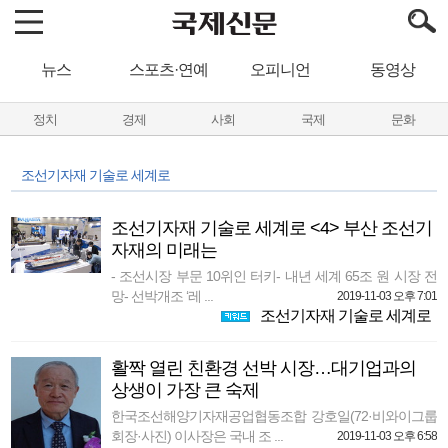
뉴스
스포츠·연예
오피니언
동영상
정치
경제
사회
국제
문화
조선기자재 기술로 세계로
조선기자재 기술로 세계로 <4> 부산 조선기
자재의 미래는
- 조선시장 부문 10위인 터키- 내년 세계 65조 원 시장 전
망- 선박개조 ‘레 ...
2019-11-03 오후 7:01
조선기자재 기술로 세계로
활짝 열린 친환경 선박 시장…대기업과의
상생이 가장 큰 숙제
한국조선해양기자재공업협동조합 강호일(72·비와이그룹
회장·사진) 이사장은 국내 조 ...
2019-11-03 오후 6:58