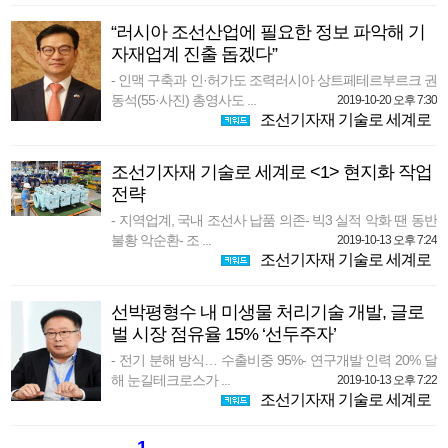
“러시아 조선산업에 필요한 정보 파악해 기
자재업계 진출 돕겠다”
- 인맥 구축과 인·허가도 조력러시아 상트페테르부르크 권
동석(55·사진) 총영사도 ...
2019-10-20 오후 7:30
조선기자재 기술로 세계로
조선기자재 기술로 세계로 <1> 현지화 작업
전략
- 지역업계, 국내 조선사 납품 의존- 빅3 실적 악화 땐 동반
불황 악순환- 조 ...
2019-10-13 오후 7:24
조선기자재 기술로 세계로
선박평형수 내 미생물 처리기술 개발, 글로
벌 시장 점유율 15% ‘선두주자’
- 전기 분해 방식… 수출비중 95%- 연구개발 인력 20% 달
해 눈길테크로스가 ...
2019-10-13 오후 7:22
조선기자재 기술로 세계로
1