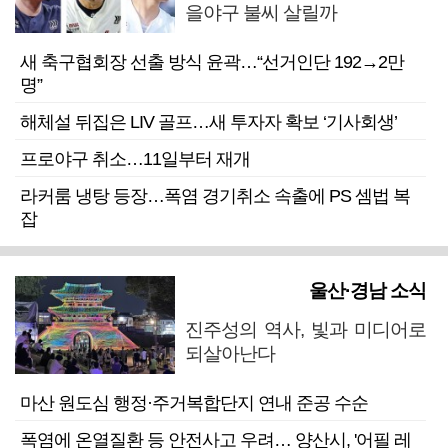
을야구 불씨 살릴까
새 축구협회장 선출 방식 윤곽…“선거인단 192→2만
명”
해체설 뒤집은 LIV 골프…새 투자자 확보 ‘기사회생’
프로야구 취소…11일부터 재개
라커룸 냉탕 등장…폭염 경기취소 속출에 PS 셈법 복
잡
울산·경남 소식
진주성의 역사, 빛과 미디어로
되살아난다
마산 원도심 행정·주거복합단지 연내 준공 수순
폭염에 온열질환 등 안전사고 우려… 양산시, '어필 레