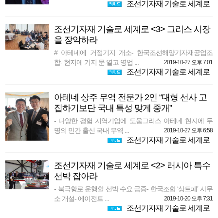
조선기자재 기술로 세계로
조선기자재 기술로 세계로 <3> 그리스 시장
을 장악하라
# 아테네에 거점기지 개소- 한국조선해양기자재공업조
합- 현지에 기지 문 열고 영업 ...
2019-10-27 오후 7:01
조선기자재 기술로 세계로
아테네 상주 무역 전문가 2인 “대형 선사 고
집하기보단 국내 특성 맞게 중개”
- 다양한 경험 지역기업에 도움그리스 아테네 현지에 두
명의 민간 출신 국내 무역 ...
2019-10-27 오후 6:58
조선기자재 기술로 세계로
조선기자재 기술로 세계로 <2> 러시아 특수
선박 잡아라
- 북극항로 운행할 선박 수요 급증- 한국조합 ‘상트페’ 사무
소 개설- 에이전트 ...
2019-10-20 오후 7:31
조선기자재 기술로 세계로