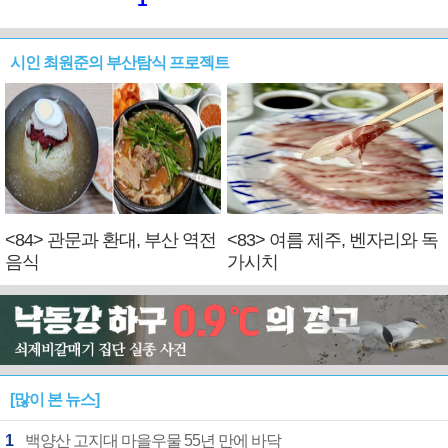
시인 최원준의 부산탐식 프로젝트
<84> 관문과 환대, 부산 역전
<83> 여름 제주, 벤자리와 독
음식
가시치
[많이 본 뉴스]
1
백양산 고지대 마을우물 55년 만에 바닥