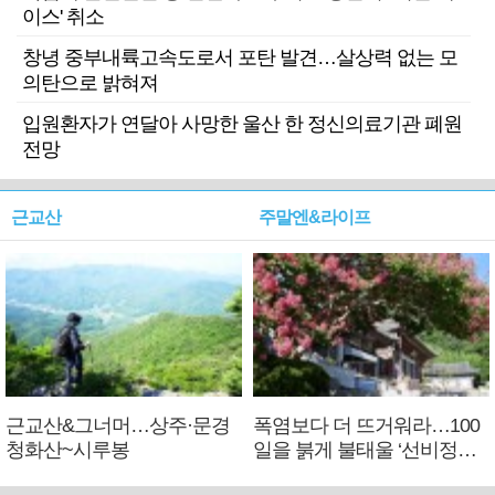
이스' 취소
창녕 중부내륙고속도로서 포탄 발견…살상력 없는 모
의탄으로 밝혀져
입원환자가 연달아 사망한 울산 한 정신의료기관 폐원
전망
근교산
주말엔&라이프
근교산&그너머…상주·문경
폭염보다 더 뜨거워라…100
청화산~시루봉
일을 붉게 불태울 ‘선비정신’
피었네