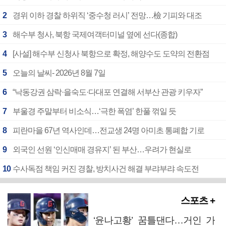
2
경위 이하 경찰 하위직 ‘중수청 러시’ 전망…檢 기피와 대조
3
해수부 청사, 북항 국제여객터미널 옆에 선다(종합)
4
[사설] 해수부 신청사 북항으로 확정, 해양수도 도약의 전환점
5
오늘의 날씨- 2026년 8월 7일
6
“낙동강권 삼락·을숙도·다대포 연결해 서부산 관광 키우자”
7
부울경 주말부터 비소식…‘극한 폭염’ 한풀 꺾일 듯
8
피란마을 67년 역사인데…전교생 24명 아미초 통폐합 기로
9
외국인 선원 ‘인신매매 경유지’ 된 부산…우려가 현실로
10
수사독점 책임 커진 경찰, 방치사건 해결 부랴부랴 속도전
스포츠 +
‘윤나고황’ 꿈틀댄다…거인 가