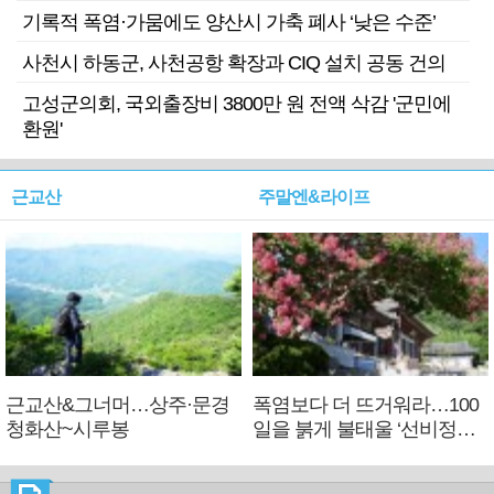
기록적 폭염·가뭄에도 양산시 가축 폐사 ‘낮은 수준’
사천시 하동군, 사천공항 확장과 CIQ 설치 공동 건의
고성군의회, 국외출장비 3800만 원 전액 삭감 '군민에
환원'
근교산
주말엔&라이프
근교산&그너머…상주·문경
폭염보다 더 뜨거워라…100
청화산~시루봉
일을 붉게 불태울 ‘선비정신’
피었네