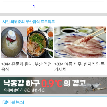
1
시인 최원준의 부산탐식 프로젝트
<84> 관문과 환대, 부산 역전
<83> 여름 제주, 벤자리와 독
음식
가시치
[많이 본 뉴스]