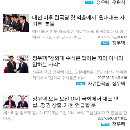
정우택
,
우원식
대선 이후 한국당 첫 의총에서 ´원내대표 사
퇴론´ 봇물
대선 패배 이후 처음 열린 자유한국당 의원총회에서 정우
택 원내대표 사퇴 요구가 빗 ...
2017-05-16 오후 6:12
정우택
정우택 "청와대 수석은 말하는 자리 아니라
일하는 자리"
자유한국당 정우택 대표 권한대행은 15일 비상대책위원
회의에서 "청와대 수석들은 '비서 ...
2017-05-15 오후 4:16
자유한국당
,
정우택
정우택 오늘 오전 10시 국회에서 대표 연
설...정권 창출, 개헌 언급할 듯
새누리당 정우택 원내대표가 3일 오전 10시 국회 교섭단체 대표 연설을 한
다.정 ...
2017-02-03 오전 8:31
정우택