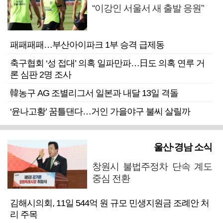
“이강인 서울서 새 출발 응원”
패패패패…부산아이파크 1부 승격 급제동
축구협회 ‘성 접대’ 의혹 일파만파…日도 의혹 연루 거
론 심판 2명 조사
韓농구 AG 조별리그서 일본과 내달 13일 격돌
‘윤나고황’ 꿈틀댄다…거인 가을야구 불씨 살릴까
울산·경남 소식
창원시 불법주정차 단속 계도
중심 전환
김해시의회, 11일 544억 원 규모 민생지원금 조례안 처
리 주목