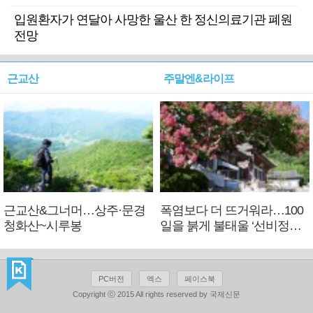
입원환자가 연달아 사망한 울산 한 정신의료기관 폐원
전망
근교산
주말엔&라이프
근교산&그너머…상주·문경
폭염보다 더 뜨거워라…100
청화산~시루봉
일을 붉게 불태울 ‘선비정신’
피었네
PC버전
엑스
페이스북
Copyright ⓒ 2015 All rights reserved by 국제신문