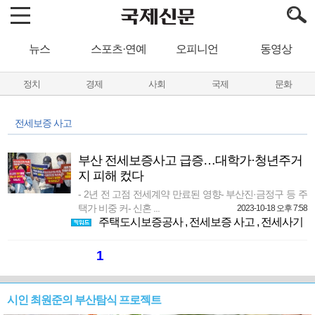
뉴스
스포츠·연예
오피니언
동영상
정치
경제
사회
국제
문화
전세보증 사고
부산 전세보증사고 급증…대학가·청년주거
지 피해 컸다
- 2년 전 고점 전세계약 만료된 영향- 부산진·금정구 등 주
택가 비중 커- 신혼 ...
2023-10-18 오후 7:58
주택도시보증공사
,
전세보증 사고
,
전세사기
1
시인 최원준의 부산탐식 프로젝트