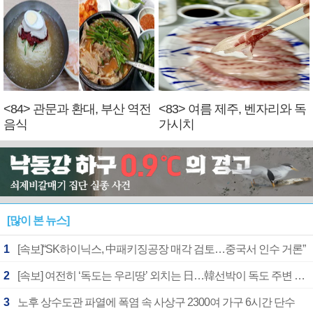
<84> 관문과 환대, 부산 역전
<83> 여름 제주, 벤자리와 독
음식
가시치
[많이 본 뉴스]
1
[속보]“SK하이닉스, 中패키징공장 매각 검토…중국서 인수 거론”
2
[속보] 여전히 ‘독도는 우리땅’ 외치는 日…韓선박이 독도 주변 해양조사 활동하자 반발
3
노후 상수도관 파열에 폭염 속 사상구 2300여 가구 6시간 단수