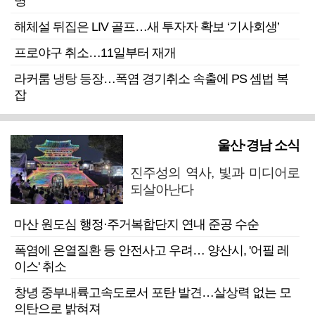
명”
해체설 뒤집은 LIV 골프…새 투자자 확보 ‘기사회생’
프로야구 취소…11일부터 재개
라커룸 냉탕 등장…폭염 경기취소 속출에 PS 셈법 복
잡
울산·경남 소식
진주성의 역사, 빛과 미디어로
되살아난다
마산 원도심 행정·주거복합단지 연내 준공 수순
폭염에 온열질환 등 안전사고 우려… 양산시, '어필 레
이스' 취소
창녕 중부내륙고속도로서 포탄 발견…살상력 없는 모
의탄으로 밝혀져