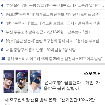
4
부산 울산 경남 구름 많고 경남 북서내륙 소나기…폭염·열대야 계속
5
[속보]‘尹 탄핵 반대’ 세계로교회 손현보, 백악관서 트럼프 접견
6
‘탄약 부족 사태’ 보도에 격노한 트럼프…군사기밀 유출자 색출 지시
7
부산 주유소 휘발유 평균가 ℓ당 1849원… 전주보다 3원 ↓
8
[속보] ‘심판 성접대’ 논란 축구협회 공식 사과…“현재는 부적절 행위 없어”
9
서울 중랑구서 흉기 난동…60대 남성 2명 사망
10
"올해 코스피 사이드카 43회 중 25회는 삼전닉스 ETF 이후 발생"
스포츠 +
‘윤나고황’ 꿈틀댄다…거인 가
을야구 불씨 살릴까
새 축구협회장 선출 방식 윤곽…“선거인단 192→2만