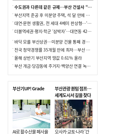
수도권과 다른데 같은 규제…부산 건설사 “쓰러지기 직전”
부산지역 준공 후 미분양 주택, 석 달 만에 다시 3000가구 넘어서
대연·문현 생활권, 전 세대 4베이 판상형…‘더샵 트리센트’ 내달 분양
더블역세권·평지·학군 ‘삼박자’…대연동 42층 브랜드 단지
바닥 모를 부산상권…미분양 건물 통째 경매도
전국 청약경쟁률 35개월 만에 최저…부산 미분양 ‘적체’ 심화
올해 상반기 부산지역 땅값 0.61% 올라
부산 개금·당감동에 주거지-백양산 연결 녹지 조성
부산기UP! Grade
부산관광 퀀텀 점프…
세계도시서 길을 찾다
AI로 활수산물 폐사율
오사카·교토·나라 ‘간