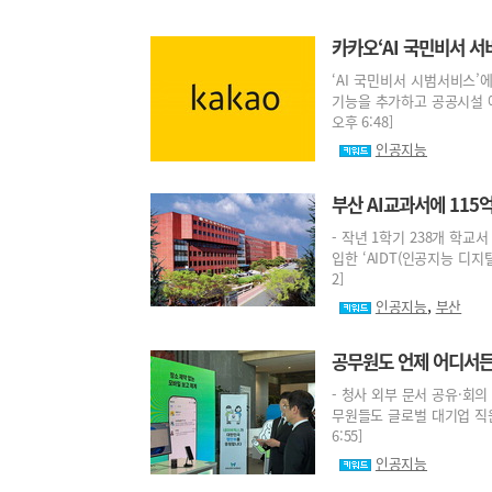
카카오‘AI 국민비서 서
‘AI 국민비서 시범서비스’
기능을 추가하고 공공시설 예약
오후 6:48]
인공지능
부산 AI교과서에 11
- 작년 1학기 238개 학교
입한 ‘AIDT(인공지능 디지털
2]
,
인공지능
부산
공무원도 언제 어디서든
- 청사 외부 문서 공유·회의
무원들도 글로벌 대기업 직원처
6:55]
인공지능