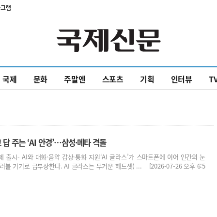
타그램
국제
문화
주말엔
스포츠
기획
인터뷰
T
답 주는 ‘AI 안경’…삼성·메타 격돌
일제 출시- AI와 대화·음악 감상·통화 지원‘AI 글라스’가 스마트폰에 이어 인간의 눈
 기기로 급부상한다. AI 글라스는 무거운 헤드셋( ... [2026-07-26 오후 6:5