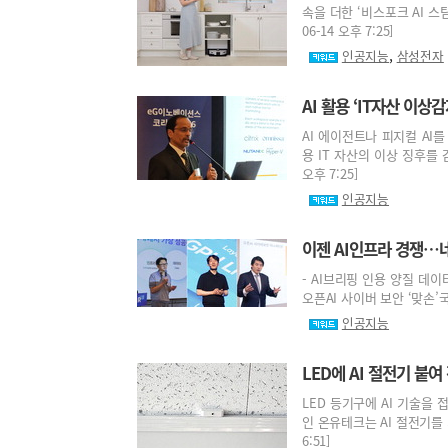
속을 더한 ‘비스포크 AI 스
06-14 오후 7:25]
,
인공지능
삼성전자
AI 활용 ‘IT자산 이상
AI 에이전트나 피지컬 AI
용 IT 자산의 이상 징후를 
오후 7:25]
인공지능
이젠 AI인프라 경쟁…
- AI브리핑 인용 양질 데이터
오픈AI 사이버 보안 ‘맞손’국내
인공지능
LED에 AI 절전기 붙여
LED 등기구에 AI 기술을
인 온유테크는 AI 절전기를 기
6:51]