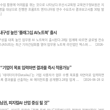
라 수업 활용에 어려움을 겪는 것으로 나타났다.부산시교육청 교육연구정보원은 지
931명을 대상으로 진행한 프롬프트 엔지니어링 연수 수요조사 결과보고서를 30일 발
]
내구성 높인 ‘플래그십 AI노트북’ 출시
성을 대폭 높인 업무용 AI 노트북이 출시된다.28일 업계에 따르면 글로벌 컨슈
ASUS)는 최근 기자간담회를 열어 업무용 노트북 라인업인 엑스퍼 ... [2026-
, “기업이 목표 입력하면 결과물 즉시 적용가능”
폼 ‘데이터이쿠(Dataiku)’는 기업 사용자가 업무 수행 목표를 자연어로 입력하면
 결과물을 산출하는 AI 에이전트를 공개했다.28일 업계 ... [2026-06-28 오
권, 피지컬AI 산업 중심 될 것”
지어야”- 지지율 하락은 “정책 문제 아냐”김용범(사진) 청와대 정책실장이 24일