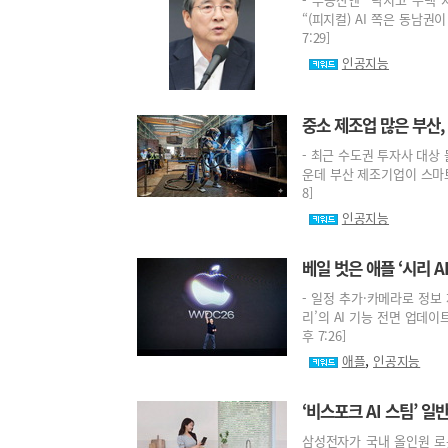
“(피지컬) AI 쪽은 동남권이
7:29]
인공지능
중소 제조업 많은 부산,
- 최근 수도권 투자사 대상
운데 부산 제조기업이 스마트 팩토
8]
인공지능
베일 벗은 애플 ‘시리 
- 일정 추가·카메라로 정보
리’의 AI 기능 전면 업데이트
후 7:26]
,
애플
인공지능
‘비스포크 AI 스팀’ 
삼성전자가 국내 올인원 로