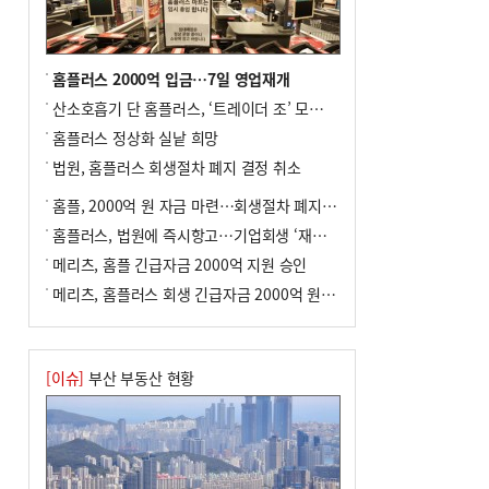
포] 2회 : 하늘에서 만난 얼음의 나라
8
입추 지났지만 푹푹 찐다…온열질환자 10
년 만에 3배
홈플러스 2000억 입금…7일 영업재개
9
[속보] ‘심판 성접대’ 논란 축구협회 공식
산소호흡기 단 홈플러스, ‘트레이더 조’ 모델로 살아날까
사과…“현재는 부적절 행위 없어”
홈플러스 정상화 실낱 희망
10
서울 중랑구서 흉기 난동…60대 남성 2명
법원, 홈플러스 회생절차 폐지 결정 취소
사망
홈플, 2000억 원 자금 마련…회생절차 폐지에 즉시항고(종합)
홈플러스, 법원에 즉시항고…기업회생 ‘재도전’
메리츠, 홈플 긴급자금 2000억 지원 승인
메리츠, 홈플러스 회생 긴급자금 2000억 원 지원 승인
[이슈]
부산 부동산 현황