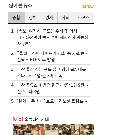
많이 본 뉴스
종합
정치
경제
사회
스포츠
1
[속보] 여전히 ‘독도는 우리땅’ 외치는
日…韓선박이 독도 주변 해양조사 활동하
자 반발
2
"올해 코스피 사이드카 43회 중 25회는 삼
전닉스 ETF 이후 발생"
3
부산 울산 경남 구름 많고 경남 북서내륙
소나기…폭염·열대야 계속
4
부산 주유소 휘발유 평균가 ℓ당 1849원…
전주보다 3원 ↓
5
‘탄약 부족 사태’ 보도에 격노한 트럼프…
군사기밀 유출자 색출 지시
6
부산 앞바다에 기름 425ℓ 유출한 러시아
[이슈]
홈플러스 사태
화물선 적발
7
[2026 부산청소년극지체험탐험대 현장르