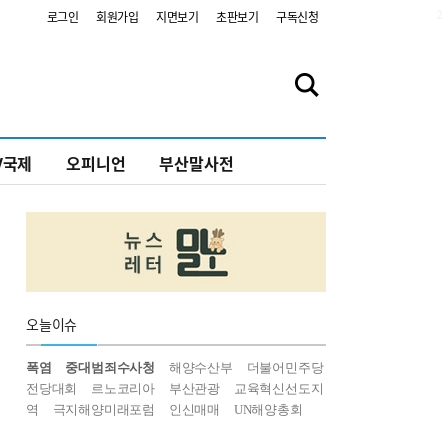
2
로그인
회원가입
지면보기
초판보기
구독신청
V국제
오피니언
부산말사전
오늘
이슈
폭염
중대범죄수사청
해양수산부
더불어민주당
전당대회
르노코리아
부산관광
교육혁신선도지
역
극지해양미래포럼
인신매매
UN해양총회