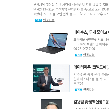
부산지역 교원의 절반 가량이 생성형 AI 활용 방법을 몰
난 4월 13∼21일 부산지역 유치원과 초·중·고교 교원 1
표했다. 보고서를 보면 전체 응 ... [2026-06-30 오후 6:51
인공지능
에이수스, 무게 줄이고 
초경량을 구현하면서도 내구
머 노트북 브랜드인 에이수스(
06-28 오후 7:06]
인공지능
데이터이쿠 ‘코빌드AI’
기업용 AI 통합 관리 플랫
실제 비즈니스를 할 수 있도록
후 7:04]
인공지능
김용범 靑정책실장 “동남
- 부동산엔 “닥치고 주택 