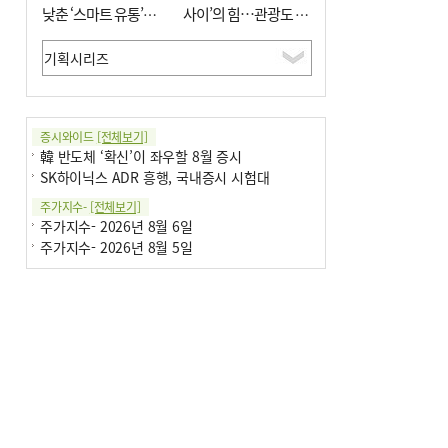
낮춘 ‘스마트 유통’…
사이’의 힘…관광도 뭉
사막·산악지대 수출
쳐야 흥한다
도전
증시와이드
[전체보기]
韓 반도체 ‘확신’이 좌우할 8월 증시
SK하이닉스 ADR 흥행, 국내증시 시험대
주가지수-
[전체보기]
주가지수- 2026년 8월 6일
주가지수- 2026년 8월 5일