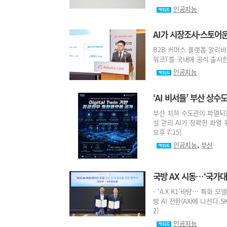
인공지능
AI가 시장조사·스토어운
B2B 커머스 플랫폼 알리바바
워크)’를 국내에 공식 출시한다.
인공지능
‘AI 비서들’ 부산 상수
부산 지하 수도관이 파열되는
설 관리 AI가 정확한 파열 위
오후 7:15]
,
인공지능
부산
국방 AX 시동…‘국가대
- ‘A.X K1’바탕… 특화
방 AI 전환(AX)에 나선다.
2]
인공지능