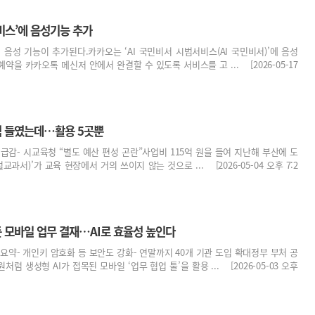
비스’에 음성기능 추가
에 음성 기능이 추가된다.카카오는 ‘AI 국민비서 시범서비스(AI 국민비서)’에 음성
을 카카오톡 메신저 안에서 완결할 수 있도록 서비스를 고 ... [2026-05-17
5억 들였는데…활용 5곳뿐
서 급감- 시교육청 “별도 예산 편성 곤란”사업비 115억 원을 들여 지난해 부산에 도
교과서)’가 교육 현장에서 거의 쓰이지 않는 것으로 ... [2026-05-04 오후 7:2
 모바일 업무 결재…AI로 효율성 높인다
 요약- 개인키 암호화 등 보안도 강화- 연말까지 40개 기관 도입 확대정부 부처 공
럼 생성형 AI가 접목된 모바일 ‘업무 협업 툴’을 활용 ... [2026-05-03 오후