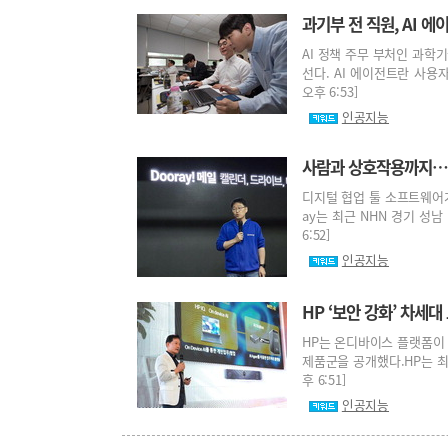
과기부 전 직원, AI 
AI 정책 주무 부처인 과학
선다. AI 에이전트란 사용자
오후 6:53]
인공지능
사람과 상호작용까지…협
디지털 협업 툴 소프트웨어가 
ay는 최근 NHN 경기 성남
6:52]
인공지능
HP ‘보안 강화’ 차세대 
HP는 온디바이스 플랫폼이 
제품군을 공개했다.HP는 최근
후 6:51]
인공지능