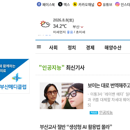
페이스북
엑스
카카오채널
유튜브
인스
사회
정치
경제
해양수산
"인공지능"
최신기사
보이는 대로 번역해주고 
- 이통3사 ‘레이밴 메타’ 
과 귀를 대체할 차세대 웨어러블
5]
인공지능
부산교사 절반 “생성형 AI 활용법 몰라”