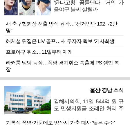
‘윤나고황’ 꿈틀댄다…거인 가
을야구 불씨 살릴까
새 축구협회장 선출 방식 윤곽…“선거인단 192→2만
명”
해체설 뒤집은 LIV 골프…새 투자자 확보 ‘기사회생’
프로야구 취소…11일부터 재개
라커룸 냉탕 등장…폭염 경기취소 속출에 PS 셈법 복
잡
울산·경남 소식
김해시의회, 11일 544억 원 규
모 민생지원금 조례안 처리 주
목
기록적 폭염·가뭄에도 양산시 가축 폐사 ‘낮은 수준’