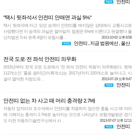
안전띠
"택시 뒷좌석서 안전띠 안매면 과실 5%"
택시 뒷좌석에 타고 있던 승객이 안전띠를 매지않은 상태에서 교통사고로
사망했다면 이 승객의 과실은 얼마일까. 법원은 5%에 이른다고 판결했다.울
산지법은 S 씨 유족 4명이 보험사를 ...
2013-10-02 오후 8:58
안전띠
,
지금 법원에선
,
울산
전국 도로·전 좌석 안전띠 의무화
2015년부터 전국 모든 도로에서 '전 좌석 안전띠 착용'이 의무화된다. 현재
112개소인 '졸음 쉼터'(간이휴게소)는 2017년까지 220개소로 늘어나고, 시
설이 열악한 지방도와 ...
2013-07-19 오후 9:47
안전띠
안전띠 없는 차 사고 때 머리 충격량 2.7배
자동차 앞자리의 조수석에서 안전띠를 착용하지 않으면 충돌 사고 때 머리
에 가해지는 충격이 2.7배로 높아지는 것으로 나타났다. 보험개발원은 경기
도 이천 자동차기술연구소에서 사 ...
2013-07-07 오후 12:11
안전띠