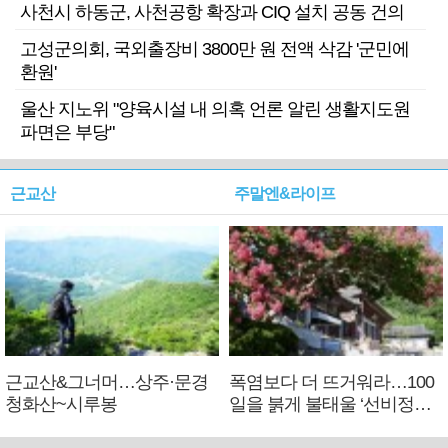
사천시 하동군, 사천공항 확장과 CIQ 설치 공동 건의
고성군의회, 국외출장비 3800만 원 전액 삭감 '군민에
환원'
울산 지노위 "양육시설 내 의혹 언론 알린 생활지도원
파면은 부당"
근교산
주말엔&라이프
근교산&그너머…상주·문경
폭염보다 더 뜨거워라…100
청화산~시루봉
일을 붉게 불태울 ‘선비정신’
피었네