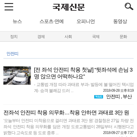
뉴스
스포츠·연예
오피니언
동영상
정치
경제
사회
국제
문화
안전띠
[전 좌석 안전띠 착용 첫날] “뒷좌석에 손님 3
명 앉으면 어떡하나요”
- 교통법 개정 따라 과태료 부과- 발등에 불 떨어진 택시업
계- 승객 불쾌감 드러 ...
2018-09-28 오후 8:19
안전띠
,
부산
전좌석 안전띠 착용 의무화…착용 안하면 과태료 3만 원
‘오늘부터 안전띠 미착용으로 걸리면 과태료 3만 원’.경찰청은 27일 차량 전
좌석 안전띠 착용 의무화를 담은 개정 도로교통법이 28일부터 시행된다고
밝혔다.고속도로 등 도로 종류 ...
2018-09-27 오후 7:27