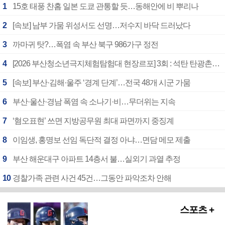
1
15호 태풍 찬홈 일본 도쿄 관통할 듯…동해안에 비 뿌리나
2
[속보] 남부 가뭄 위성서도 선명…저수지 바닥 드러났다
3
까마귀 탓?…폭염 속 부산 북구 986가구 정전
4
[2026 부산청소년극지체험탐험대 현장르포] 3회 : 석탄 탄광촌에서 북극 연구의 중심지로
5
[속보] 부산·김해·울주 ‘경계 단계’…전국 48개 시군 가뭄
6
부산·울산·경남 폭염 속 소나기·비…무더위는 지속
7
‘혐오표현’ 쓰면 지방공무원 최대 파면까지 중징계
8
이임생, 홍명보 선임 독단적 결정 아냐…면담 메모 제출
9
부산 해운대구 아파트 14층서 불…실외기 과열 추정
10
경찰가족 관련 사건 45건…그동안 파악조차 안해
스포츠 +