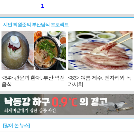
1
시인 최원준의 부산탐식 프로젝트
<84> 관문과 환대, 부산 역전
<83> 여름 제주, 벤자리와 독
음식
가시치
[많이 본 뉴스]