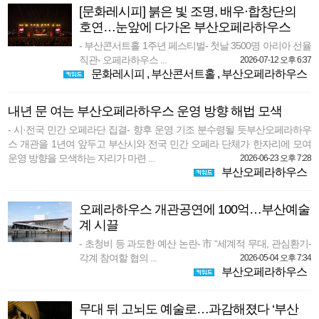
[문화레시피] 붉은 빛 조명, 배우·합창단의
호연…눈앞에 다가온 부산오페라하우스
- 부산콘서트홀 1주년 페스티벌- 첫날 3500명 아리아 선율
직관- 오페라하우스 ...
2026-07-12 오후 6:37
문화레시피
,
부산콘서트홀
,
부산오페라하우스
내년 문 여는 부산오페라하우스 운영 방향 해법 모색
- 시·전국 민간 오페라단 집결- 향후 운영 기조 분수령될 듯부산오페라하우
스 개관을 1년여 앞두고 부산시와 전국 민간 오페라 단체가 한자리에 모여
운영 방향을 모색하는 자리가 마련 ...
2026-06-23 오후 7:28
부산오페라하우스
오페라하우스 개관공연에 100억…부산예술
계 시끌
- 초청비 등 과도한 예산 논란- 市 “세계적 무대, 관심환기-
각계 참여할 협의 ...
2026-05-04 오후 7:34
부산오페라하우스
무대 뒤 고뇌도 예술로…과감해졌다 ‘부산