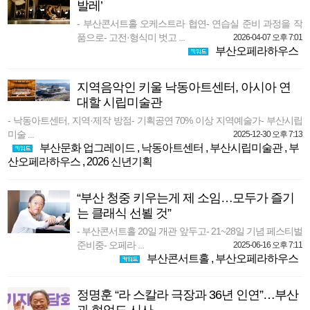
발레’
- 부산콘서트홀 오케스트라 협연- 연습실 준비 과정을 작
품으로- 고전·형식미 벗고 ...
2026-04-07 오후 7:01
부산오페라하우스
지역음악인 키울 낙동아트센터, 아시아 연
대할 시립미술관
- 낙동아트센터, 지역·제작 방점- 기획공연 70% 이상 지역예술가- 부산시립
미술 ...
2025-12-30 오후 7:13
부산문화 업그레이드
,
낙동아트센터
,
부산시립미술관
,
부
산오페라하우스
,
2026 신년기획
“부산 청중 키우는게 제 소임…모두가 즐기
는 클래식 선뵐 것”
- 부산콘서트홀 20일 개관 앞두고- 21~28일 기념 페스티벌
준비중- 오페라 ...
2025-06-16 오후 7:11
부산콘서트홀
,
부산오페라하우스
정명훈 “라 스칼라 극장과 36년 인연”…부산