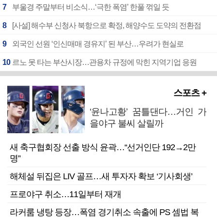
7
부울경 주말부터 비소식…‘극한 폭염’ 한풀 꺾일 듯
8
[사설] 해수부 신청사 북항으로 확정, 해양수도 도약의 전환점
9
외국인 선원 ‘인신매매 경유지’ 된 부산…우려가 현실로
10
르노 못 타는 부산시장…관용차 규정에 막힌 지역기업 응원
스포츠 +
‘윤나고황’ 꿈틀댄다…거인 가
을야구 불씨 살릴까
새 축구협회장 선출 방식 윤곽…“선거인단 192→2만
명”
해체설 뒤집은 LIV 골프…새 투자자 확보 ‘기사회생’
프로야구 취소…11일부터 재개
라커룸 냉탕 등장…폭염 경기취소 속출에 PS 셈법 복