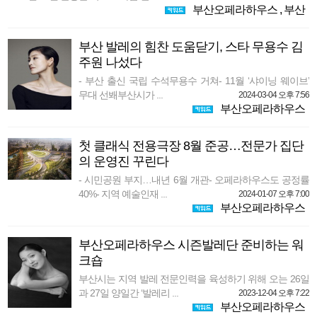
부산오페라하우스
,
부산
부산 발레의 힘찬 도움닫기, 스타 무용수 김
주원 나섰다
- 부산 출신 국립 수석무용수 거쳐- 11월 ‘샤이닝 웨이브’
무대 선봬부산시가 ...
2024-03-04 오후 7:56
부산오페라하우스
첫 클래식 전용극장 8월 준공…전문가 집단
의 운영진 꾸린다
- 시민공원 부지…내년 6월 개관- 오페라하우스도 공정률
40%- 지역 예술인재 ...
2024-01-07 오후 7:00
부산오페라하우스
부산오페라하우스 시즌발레단 준비하는 워
크숍
부산시는 지역 발레 전문인력을 육성하기 위해 오는 26일
과 27일 양일간 ‘발레리 ...
2023-12-04 오후 7:22
부산오페라하우스