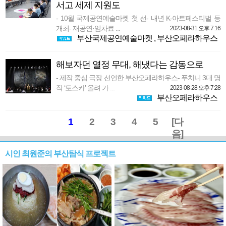
서고 세제 지원도
- 10월 국제공연예술마켓 첫 선- 내년 K-아트페스티벌 등
개최- 재공연·임차료 ...
2023-08-31 오후 7:16
부산국제공연예술마켓
,
부산오페라하우스
해보자던 열정 무대, 해냈다는 감동으로
- 제작 중심 극장 선언한 부산오페라하우스- 푸치니 3대 명
작 ‘토스카’ 올려 가 ...
2023-08-28 오후 7:28
부산오페라하우스
1
2
3
4
5
[다
음]
시인 최원준의 부산탐식 프로젝트