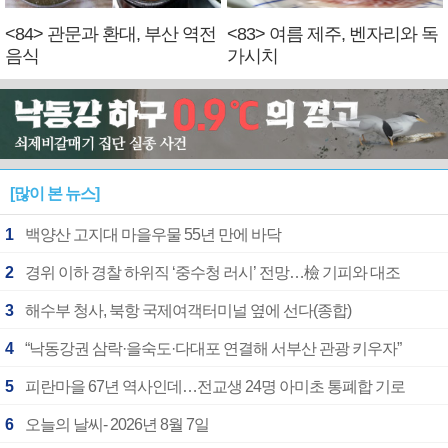
<84> 관문과 환대, 부산 역전
<83> 여름 제주, 벤자리와 독
음식
가시치
[많이 본 뉴스]
1
백양산 고지대 마을우물 55년 만에 바닥
2
경위 이하 경찰 하위직 ‘중수청 러시’ 전망…檢 기피와 대조
3
해수부 청사, 북항 국제여객터미널 옆에 선다(종합)
4
“낙동강권 삼락·을숙도·다대포 연결해 서부산 관광 키우자”
5
피란마을 67년 역사인데…전교생 24명 아미초 통폐합 기로
6
오늘의 날씨- 2026년 8월 7일