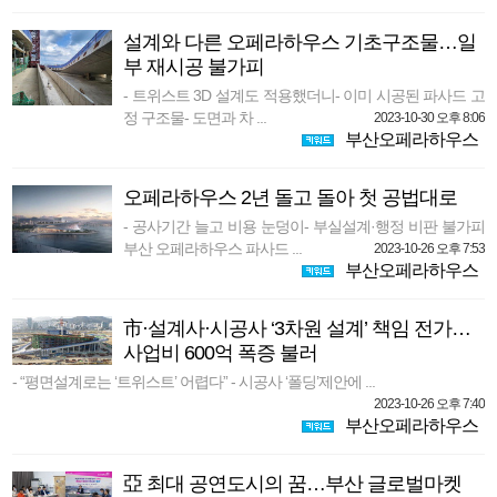
설계와 다른 오페라하우스 기초구조물…일
부 재시공 불가피
- 트위스트 3D 설계도 적용했더니- 이미 시공된 파사드 고
정 구조물- 도면과 차 ...
2023-10-30 오후 8:06
부산오페라하우스
오페라하우스 2년 돌고 돌아 첫 공법대로
- 공사기간 늘고 비용 눈덩이- 부실설계·행정 비판 불가피
부산 오페라하우스 파사드 ...
2023-10-26 오후 7:53
부산오페라하우스
市·설계사·시공사 ‘3차원 설계’ 책임 전가…
사업비 600억 폭증 불러
- “평면설계로는 ‘트위스트’ 어렵다” - 시공사 ‘폴딩’제안에 ...
2023-10-26 오후 7:40
부산오페라하우스
亞 최대 공연도시의 꿈…부산 글로벌마켓