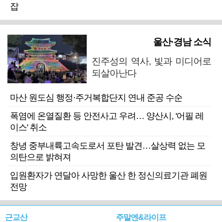
잡
울산·경남 소식
진주성의 역사, 빛과 미디어로
되살아난다
마산 원도심 행정·주거복합단지 연내 준공 수순
폭염에 온열질환 등 안전사고 우려… 양산시, '어필 레
이스' 취소
창녕 중부내륙고속도로서 포탄 발견…살상력 없는 모
의탄으로 밝혀져
입원환자가 연달아 사망한 울산 한 정신의료기관 폐원
전망
근교산
주말엔&라이프