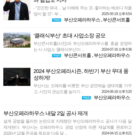
과 협업도 시사
- “끈끈한 유대… 날 이해해 주는 곳- 좋아하는 베르디 작품
많이 할 것”- 부 ...
2025-05-19 오후 6:54
부산오페라하우스
,
부산콘서트홀
‘클래식부산’ 초대 사업소장 공모
부산콘서트홀(사진)과 부산오페라하우스를 총괄 운영하
는 시 사업소 ‘클래식부산’이 ...
2024-07-16 오후 6:36
부산콘서트홀
,
부산오페라하우스
2024 부산오페라시즌, 하반기 부산 무대 풍
성하게!
부산시는 오페라를 비롯한 부산 공연예술 생태계를 가꾸
고, 시민의 관심도를 높이기 ...
2024-06-18 오후 5:20
부산오페라하우스
부산오페라하우스 내달 2일 공사 재개
설계 공법을 둘러싼 논란으로 지체됐던 부산오페라하우스 공사가 다음 달
재개된다. 부산시는 오페라하우스 공법 선정에 따른 재설계를 완료하고
2026년 12월 준공을 목표로 다음 달 ...
2024-04-15 오후 8:21