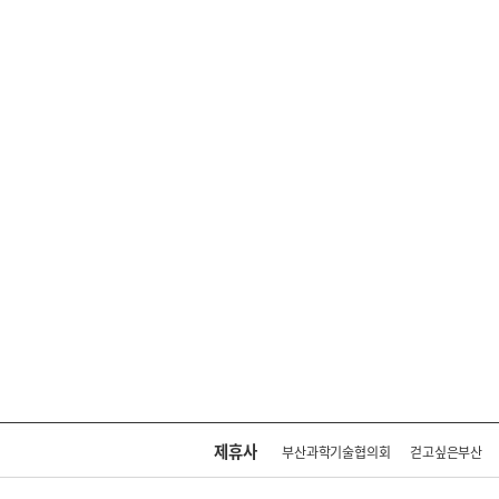
제휴사
부산과학기술협의회
걷고싶은부산