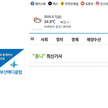
페이스북
엑스
카카오채널
유튜브
인스
사회
정치
경제
해양수산
"롬니"
최신기사