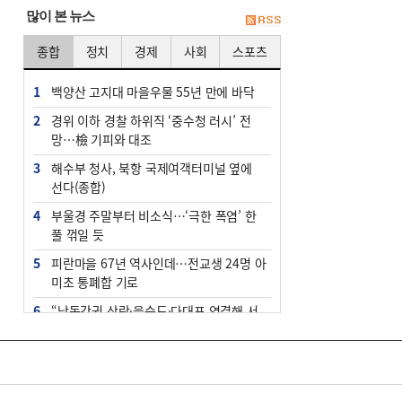
많이 본 뉴스
종합
정치
경제
사회
스포츠
1
백양산 고지대 마을우물 55년 만에 바닥
2
경위 이하 경찰 하위직 ‘중수청 러시’ 전
망…檢 기피와 대조
3
해수부 청사, 북항 국제여객터미널 옆에
선다(종합)
4
부울경 주말부터 비소식…‘극한 폭염’ 한
풀 꺾일 듯
5
피란마을 67년 역사인데…전교생 24명 아
미초 통폐합 기로
6
“낙동강권 삼락·을숙도·다대포 연결해 서
부산 관광 키우자”
7
오늘의 날씨- 2026년 8월 7일
8
[사설] 해수부 신청사 북항으로 확정, 해양