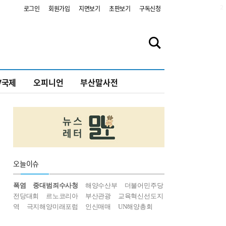
2
로그인
회원가입
지면보기
초판보기
구독신청
V국제
오피니언
부산말사전
오늘
이슈
폭염
중대범죄수사청
해양수산부
더불어민주당
전당대회
르노코리아
부산관광
교육혁신선도지
역
극지해양미래포럼
인신매매
UN해양총회