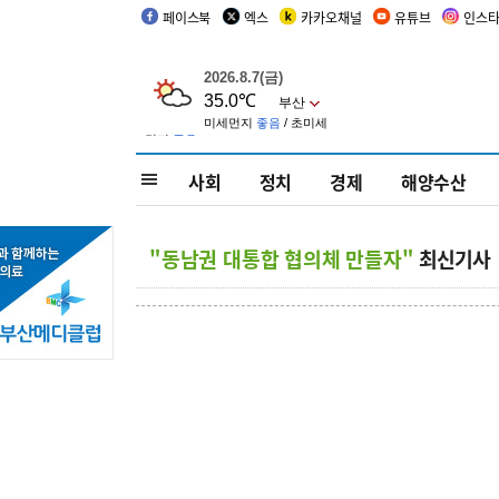
페이스북
엑스
카카오채널
유튜브
인스
사회
정치
경제
해양수산
"동남권 대통합 협의체 만들자"
최신기사