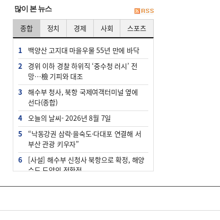
많이 본 뉴스
종합
정치
경제
사회
스포츠
1
백양산 고지대 마을우물 55년 만에 바닥
2
경위 이하 경찰 하위직 ‘중수청 러시’ 전
망…檢 기피와 대조
3
해수부 청사, 북항 국제여객터미널 옆에
선다(종합)
4
오늘의 날씨- 2026년 8월 7일
5
“낙동강권 삼락·을숙도·다대포 연결해 서
부산 관광 키우자”
6
[사설] 해수부 신청사 북항으로 확정, 해양
수도 도약의 전환점
7
피란마을 67년 역사인데…전교생 24명 아
미초 통폐합 기로
8
부울경 주말부터 비소식…‘극한 폭염’ 한