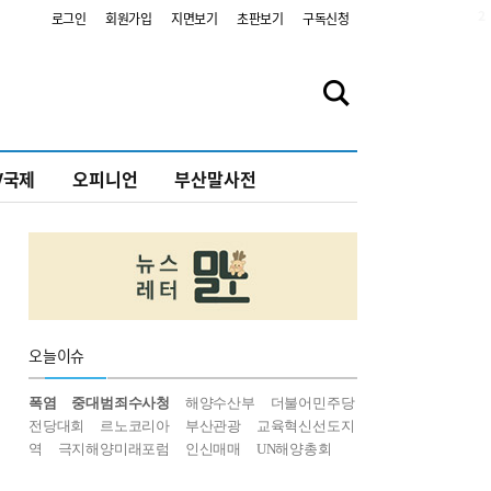
2
로그인
회원가입
지면보기
초판보기
구독신청
V국제
오피니언
부산말사전
오늘
이슈
폭염
중대범죄수사청
해양수산부
더불어민주당
전당대회
르노코리아
부산관광
교육혁신선도지
역
극지해양미래포럼
인신매매
UN해양총회