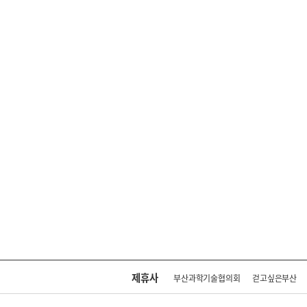
제휴사
부산과학기술협의회
걷고싶은부산