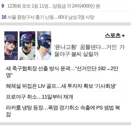
9
1236회 로또 1등 11명…당첨금 각 24억4000만 원
10
서울 중랑구서 흉기 난동…60대 남성 2명 사망
스포츠 +
‘윤나고황’ 꿈틀댄다…거인 가
을야구 불씨 살릴까
새 축구협회장 선출 방식 윤곽…“선거인단 192→2만
명”
해체설 뒤집은 LIV 골프…새 투자자 확보 ‘기사회생’
프로야구 취소…11일부터 재개
라커룸 냉탕 등장…폭염 경기취소 속출에 PS 셈법 복
잡