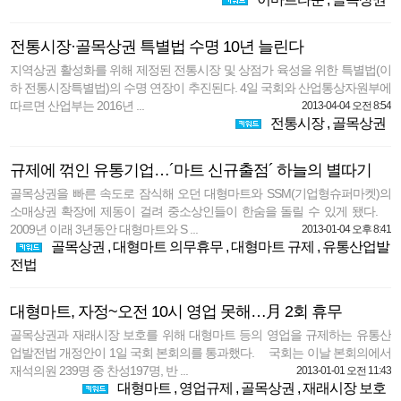
전통시장·골목상권 특별법 수명 10년 늘린다
지역상권 활성화를 위해 제정된 전통시장 및 상점가 육성을 위한 특별법(이
하 전통시장특별법)의 수명 연장이 추진된다. 4일 국회와 산업통상자원부에
따르면 산업부는 2016년 ...
2013-04-04 오전 8:54
전통시장
,
골목상권
규제에 꺾인 유통기업…´마트 신규출점´ 하늘의 별따기
골목상권을 빠른 속도로 잠식해 오던 대형마트와 SSM(기업형슈퍼마켓)의
소매상권 확장에 제동이 걸려 중소상인들이 한숨을 돌릴 수 있게 됐다.
2009년 이래 3년동안 대형마트와 S ...
2013-01-04 오후 8:41
골목상권
,
대형마트 의무휴무
,
대형마트 규제
,
유통산업발
전법
대형마트, 자정~오전 10시 영업 못해…月 2회 휴무
골목상권과 재래시장 보호를 위해 대형마트 등의 영업을 규제하는 유통산
업발전법 개정안이 1일 국회 본회의를 통과했다. 국회는 이날 본회의에서
재석의원 239명 중 찬성197명, 반 ...
2013-01-01 오전 11:43
대형마트
,
영업규제
,
골목상권
,
재래시장 보호