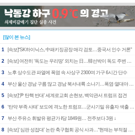
[많이 본 뉴스]
1
[속보]“SK하이닉스, 中패키징공장 매각 검토…중국서 인수 거론”
2
[속보] 여전히 ‘독도는 우리땅’ 외치는 日…韓선박이 독도 주변 해양조사 활동하자 반발
3
노후 상수도관 파열에 폭염 속 사상구 2300여 가구 6시간 단수
4
부산 울산 경남 구름 많고 경남 북서내륙 소나기…폭염·열대야 계속
5
[속보]‘尹 탄핵 반대’ 세계로교회 손현보, 백악관서 트럼프 접견
6
‘탄약 부족 사태’ 보도에 격노한 트럼프…군사기밀 유출자 색출 지시
7
부산 주유소 휘발유 평균가 ℓ당 1849원… 전주보다 3원 ↓
8
[속보] ‘심판 성접대’ 논란 축구협회 공식 사과…“현재는 부적절 행위 없어”