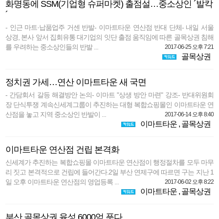
화명동에 SSM(기업형 슈퍼마켓) 출점설…중소상인 ´발칵
´
- 인근 마트·납품업주 거센 반발- 이마트타운 연산점 반대 단체- 내일 서울
상경, 본사 앞서 집회유통 대기업의 잇단 출점 움직임에 따른 골목상권 침해
를 우려하는 중소상인들의 반발 ...
2017-06-25 오후 7:21
골목상권
정치권 가세…연산 이마트타운 새 국면
- 간담회서 갈등 해결방안 논의- 이마트 "상생 방안 마련" 강조- 반대위원회
장 단식투쟁 계속신세계그룹이 추진하는 대형 복합쇼핑몰인 이마트타운 연
산점을 놓고 지역 중소상인 반발이 ...
2017-06-14 오후 8:40
이마트타운
,
골목상권
이마트타운 연산점 건립 본격화
신세계가 추진하는 복합쇼핑몰 이마트타운 연산점이 행정절차를 모두 마무
리 짓고 본격적으로 건립에 들어간다.2일 부산 연제구에 따르면 구는 지난 1
일 오후 이마트타운 연산점의 영업등록 ...
2017-06-02 오후 8:22
이마트타운
,
골목상권
부산 골목상권 육성 6000억 푼다