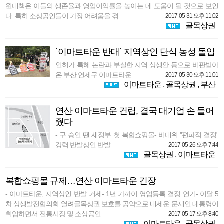
원대책은 이들의 생존율과 영업이익률을 높이는 데 도움이 될 것으로 보인
다. 특히 소상공인들이 가장 어려움을 겪 ...
2017-05-31 오후 11:02
골목상권
´이마트타운 반대´ 지역상인 단식 농성 돌입
인허가 특혜 논란과 부실한 지역 상생안 등으로 비판받아
온 부산 연제구 이마트타운 ...
2017-05-30 오후 11:01
이마트타운
,
골목상권
,
부산
연산 이마트타운 건립, 결국 대기업 손 들어
줬다
- 구 승인 땐 새정부 첫 복합쇼핑몰- 비대위 "편파적 결정"
강력 반발상인 반발 ...
2017-05-26 오후 7:44
골목상권
,
이마트타운
복합쇼핑몰 규제…연산 이마트타운 긴장
- 이마트타운, 지역상인 반발 거세- 1년 가까이 영업등록 결정 연기- 이달 5
차 상생발전협의회 열려골목상권 보호를 공약으로 내세운 문재인 대통령이
취임하면서 전통시장 및 소상공인 ...
2017-05-17 오후 8:40
이마트타운
,
골목상권