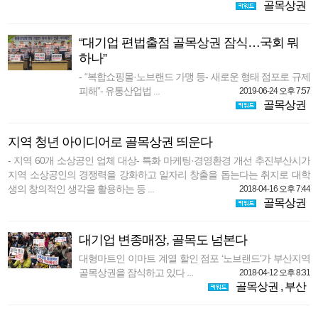
골목상권
“대기업 편법출점 골목상권 잠식…국회 뭐
하나”
- “복합쇼핑몰·노브랜드 가맹 등- 새로운 형태 점포로 규제
피해”- 유통산업법 ...
2019-06-24 오후 7:57
골목상권
지역 청년 아이디어로 골목상권 띄운다
- 지역 60개 소상공인 업체 대상- 특화 마케팅·경영환경 개선 추진부산시가
지역 소상공인의 경쟁력을 강화하고 일자리 창출을 돕는다는 취지로 대학
생의 창의적인 생각을 활용하는 등 ...
2018-04-16 오후 7:44
골목상권
대기업 변종매장, 골목도 넘본다
대형마트인 이마트 계열 할인 점포 ‘노브랜드’가 부산지역
골목상권을 잠식하고 있다 ...
2018-04-12 오후 8:31
골목상권
,
부산