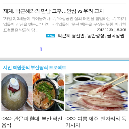
재계, 박근혜와의 만남 그후…안심 vs 우려 교차
"재벌 2, 3세들이 뛰어들거나…", "소상공인 삶의 터전을 침범하는…", "대기
업들이 상권을 뺐는…" 마치 대기업들의 '못된 행동'을 꾸짖는 듯한 이러한
표현들은 박근혜 당 ...
2012-12-30 오후 3:08
박근혜 당선인
,
동반성장
,
골목상권
1
시인 최원준의 부산탐식 프로젝트
<84> 관문과 환대, 부산 역전
<83> 여름 제주, 벤자리와 독
음식
가시치