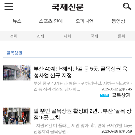
뉴스
스포츠·연예
오피니언
동영상
정치
경제
사회
국제
문화
골목상권
부산 40계단·해리단길 등 5곳, 골목상권 육
성사업 신규 지정
부산 중구 40계단과 해운대구 해리단길, 사하구 낙조하나
길 등 상권 성장의 잠재력 ...
2025-05-12 오후 7:45
골목상권
말 뿐인 골목상권 활성화 2년…부산 ‘골목 상
점’ 6곳 그쳐
- 지원요건 더 풀라는 제안 많아- 市, 면적 규제없앤 15곳
선정지역 골목상권 ...
2023-07-16 오후 6:59