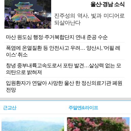
울산·경남 소식
진주성의 역사, 빛과 미디어로
되살아난다
마산 원도심 행정·주거복합단지 연내 준공 수순
폭염에 온열질환 등 안전사고 우려… 양산시, '어필 레
이스' 취소
창녕 중부내륙고속도로서 포탄 발견…살상력 없는 모
의탄으로 밝혀져
입원환자가 연달아 사망한 울산 한 정신의료기관 폐원
전망
근교산
주말엔&라이프