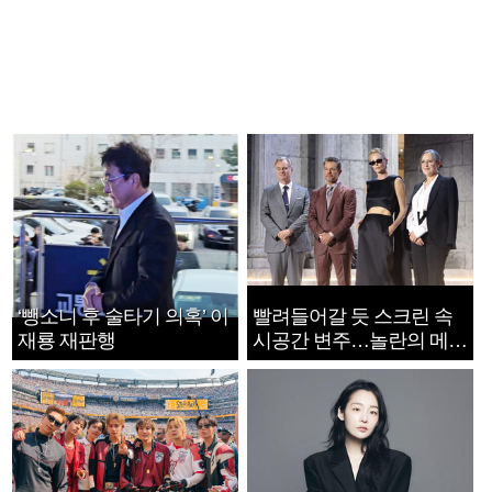
‘뺑소니 후 술타기 의혹’ 이
빨려들어갈 듯 스크린 속
재룡 재판행
시공간 변주…놀란의 메시
지는 ‘전쟁 속죄’