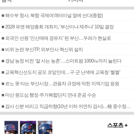
■ 해수부 청사, 북항 국제여객터미널 옆에 선다(종합)
■ 2028 유엔 해양총회 개최지, ‘부산이냐 제주냐’ 10일 결정
■ 외국인 선원 ‘인신매매 경유지’ 된 부산…우려가 현실로
■ 비위 논란 부산TP, 외부인사 혁신위 설치
■ 경남 농정 비전 ‘잘 사는 농촌’…스마트팜 1000㏊까지 늘린다
■ 교육혁신선도지 공모 코앞인데…구·군 난색에 교육청 ‘쩔쩔’
■ 르노 못 타는 부산시장…관용차 규정에 막힌 지역기업 응원
■ 마산 원도심 행정·주거복합단지 연내 준공 수순
■ 검사 신분 버리고 직급하향(10년 이하 저연차 검사)…檢 중수청행 기피
스포츠 +