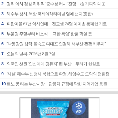
2
경위 이하 경찰 하위직 ‘중수청 러시’ 전망…檢 기피와 대조
3
해수부 청사, 북항 국제여객터미널 옆에 선다(종합)
4
피란마을 67년 역사인데…전교생 24명 아미초 통폐합 기로
5
부울경 주말부터 비소식…‘극한 폭염’ 한풀 꺾일 듯
6
“낙동강권 삼락·을숙도·다대포 연결해 서부산 관광 키우자”
7
오늘의 날씨- 2026년 8월 7일
8
외국인 선원 ‘인신매매 경유지’ 된 부산…우려가 현실로
9
[사설] 해수부 신청사 북항으로 확정, 해양수도 도약의 전환점
10
르노 못 타는 부산시장…관용차 규정에 막힌 지역기업 응원