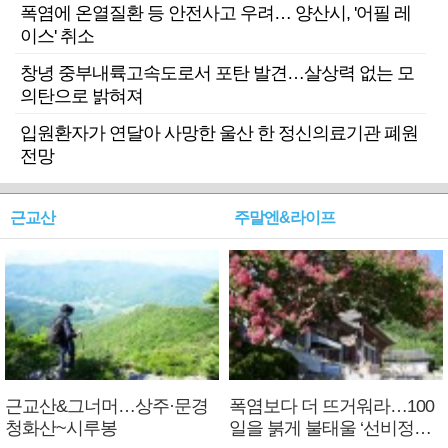
폭염에 온열질환 등 안전사고 우려… 양산시, '어필 레
이스' 취소
창녕 중부내륙고속도로서 포탄 발견…살상력 없는 모
의탄으로 밝혀져
입원환자가 연달아 사망한 울산 한 정신의료기관 폐원
전망
근교산
주말엔&라이프
근교산&그너머…상주·문경
폭염보다 더 뜨거워라…100
청화산~시루봉
일을 붉게 불태울 ‘선비정신’