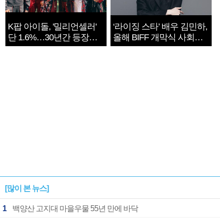
K팝 아이돌, '밀리언셀러'
‘라이징 스타’ 배우 김민하,
단 1.6%…30년간 등장
올해 BIFF 개막식 사회자
1182개팀 전수조사
확정
[많이 본 뉴스]
1
백양산 고지대 마을우물 55년 만에 바닥