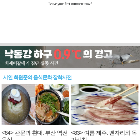
시인 최원준의 음식문화 잡학사전
<84> 관문과 환대, 부산 역전
<83> 여름 제주, 벤자리와 독
음식
가시치