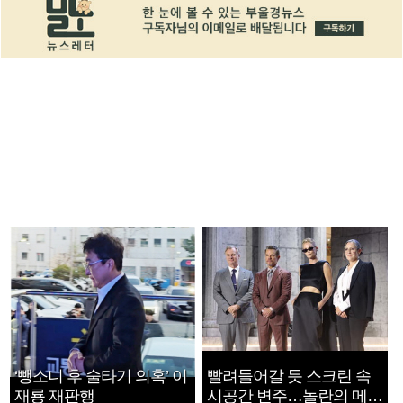
‘뺑소니 후 술타기 의혹’ 이
빨려들어갈 듯 스크린 속
재룡 재판행
시공간 변주…놀란의 메시