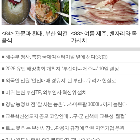
<84> 관문과 환대, 부산 역전
<83> 여름 제주, 벤자리와 독
음식
가시치
■ 해수부 청사, 북항 국제여객터미널 옆에 선다(종합)
■ 2028 유엔 해양총회 개최지, ‘부산이냐 제주냐’ 10일 결정
■ 외국인 선원 ‘인신매매 경유지’ 된 부산…우려가 현실로
■ 비위 논란 부산TP, 외부인사 혁신위 설치
■ 경남 농정 비전 ‘잘 사는 농촌’…스마트팜 1000㏊까지 늘린다
■ 교육혁신선도지 공모 코앞인데…구·군 난색에 교육청 ‘쩔쩔’
■ 르노 못 타는 부산시장…관용차 규정에 막힌 지역기업 응원
■ 마산 원도심 행정·주거복합단지 연내 준공 수순