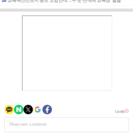
10
교육혁신선도지 공모 코앞인데…구·군 난색에 교육청 ‘쩔쩔’