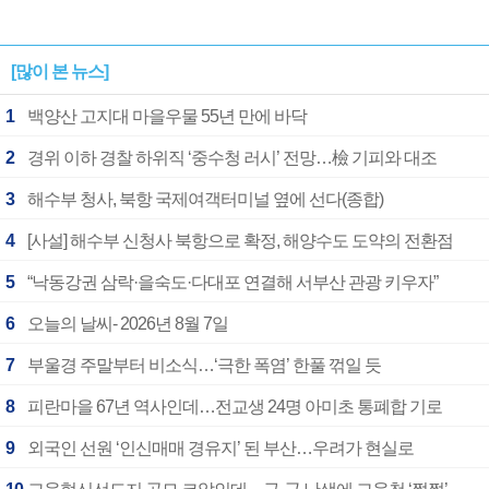
[많이 본 뉴스]
1
백양산 고지대 마을우물 55년 만에 바닥
2
경위 이하 경찰 하위직 ‘중수청 러시’ 전망…檢 기피와 대조
3
해수부 청사, 북항 국제여객터미널 옆에 선다(종합)
4
[사설] 해수부 신청사 북항으로 확정, 해양수도 도약의 전환점
5
“낙동강권 삼락·을숙도·다대포 연결해 서부산 관광 키우자”
6
오늘의 날씨- 2026년 8월 7일
7
부울경 주말부터 비소식…‘극한 폭염’ 한풀 꺾일 듯
8
피란마을 67년 역사인데…전교생 24명 아미초 통폐합 기로
9
외국인 선원 ‘인신매매 경유지’ 된 부산…우려가 현실로