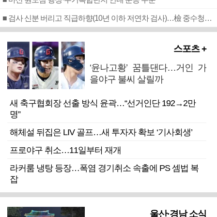
■ 검사 신분 버리고 직급하향(10년 이하 저연차 검사)…檢 중수청행 기피
스포츠 +
‘윤나고황’ 꿈틀댄다…거인 가
을야구 불씨 살릴까
새 축구협회장 선출 방식 윤곽…“선거인단 192→2만
명”
해체설 뒤집은 LIV 골프…새 투자자 확보 ‘기사회생’
프로야구 취소…11일부터 재개
라커룸 냉탕 등장…폭염 경기취소 속출에 PS 셈법 복
잡
울산·경남 소식