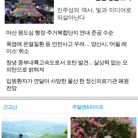
진주성의 역사, 빛과 미디어로
되살아난다
마산 원도심 행정·주거복합단지 연내 준공 수순
폭염에 온열질환 등 안전사고 우려… 양산시, '어필 레
이스' 취소
창녕 중부내륙고속도로서 포탄 발견…살상력 없는 모
의탄으로 밝혀져
입원환자가 연달아 사망한 울산 한 정신의료기관 폐원
전망
근교산
주말엔&라이프