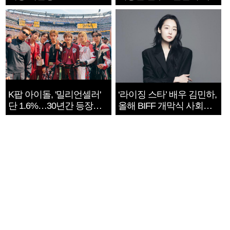
지는 ‘전쟁 속죄’
K팝 아이돌, '밀리언셀러'
‘라이징 스타’ 배우 김민하,
단 1.6%…30년간 등장
올해 BIFF 개막식 사회자
1182개팀 전수조사
확정