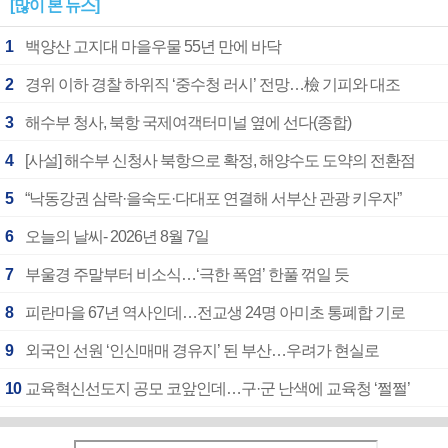
[많이 본 뉴스]
1
백양산 고지대 마을우물 55년 만에 바닥
2
경위 이하 경찰 하위직 ‘중수청 러시’ 전망…檢 기피와 대조
3
해수부 청사, 북항 국제여객터미널 옆에 선다(종합)
4
[사설] 해수부 신청사 북항으로 확정, 해양수도 도약의 전환점
5
“낙동강권 삼락·을숙도·다대포 연결해 서부산 관광 키우자”
6
오늘의 날씨- 2026년 8월 7일
7
부울경 주말부터 비소식…‘극한 폭염’ 한풀 꺾일 듯
8
피란마을 67년 역사인데…전교생 24명 아미초 통폐합 기로
9
외국인 선원 ‘인신매매 경유지’ 된 부산…우려가 현실로
10
교육혁신선도지 공모 코앞인데…구·군 난색에 교육청 ‘쩔쩔’