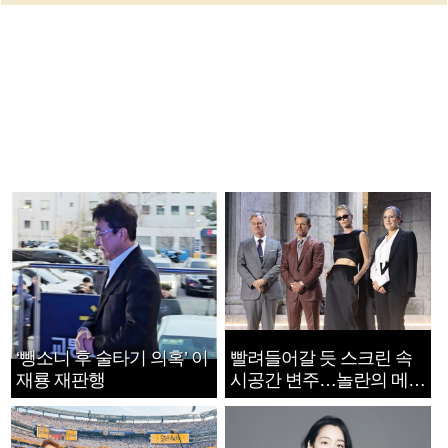
‘뺑소니 후 술타기 의혹’ 이
빨려들어갈 듯 스크린 속
재룡 재판행
시공간 변주…놀란의 메시
지는 ‘전쟁 속죄’