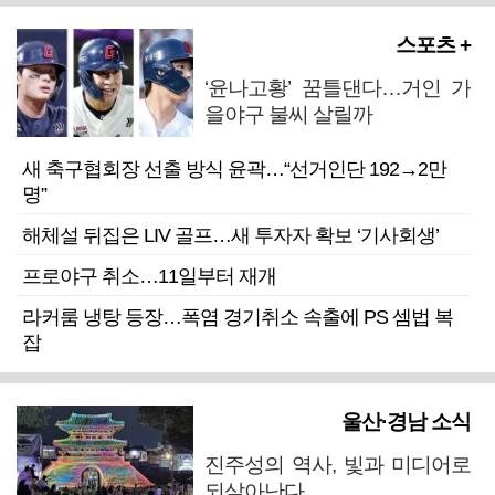
스포츠 +
‘윤나고황’ 꿈틀댄다…거인 가
을야구 불씨 살릴까
새 축구협회장 선출 방식 윤곽…“선거인단 192→2만
명”
해체설 뒤집은 LIV 골프…새 투자자 확보 ‘기사회생’
프로야구 취소…11일부터 재개
라커룸 냉탕 등장…폭염 경기취소 속출에 PS 셈법 복
잡
울산·경남 소식
진주성의 역사, 빛과 미디어로
되살아난다