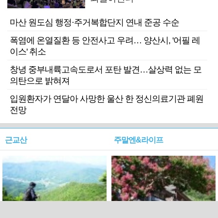
마산 원도심 행정·주거복합단지 연내 준공 수순
폭염에 온열질환 등 안전사고 우려… 양산시, '어필 레
이스' 취소
창녕 중부내륙고속도로서 포탄 발견…살상력 없는 모
의탄으로 밝혀져
입원환자가 연달아 사망한 울산 한 정신의료기관 폐원
전망
근교산
주말엔&라이프