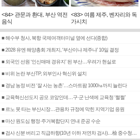
<84> 관문과 환대, 부산 역전
<83> 여름 제주, 벤자리와 독
음식
가시치
■ 해수부 청사, 북항 국제여객터미널 옆에 선다(종합)
■ 2028 유엔 해양총회 개최지, ‘부산이냐 제주냐’ 10일 결정
■ 외국인 선원 ‘인신매매 경유지’ 된 부산…우려가 현실로
■ 비위 논란 부산TP, 외부인사 혁신위 설치
■ 경남 농정 비전 ‘잘 사는 농촌’…스마트팜 1000㏊까지 늘린다
■ 교육혁신선도지 공모 코앞인데…구·군 난색에 교육청 ‘쩔쩔’
■ 르노 못 타는 부산시장…관용차 규정에 막힌 지역기업 응원
■ 마산 원도심 행정·주거복합단지 연내 준공 수순
■ 검사 신분 버리고 직급하향(10년 이하 저연차 검사)…檢 중수청행 기피