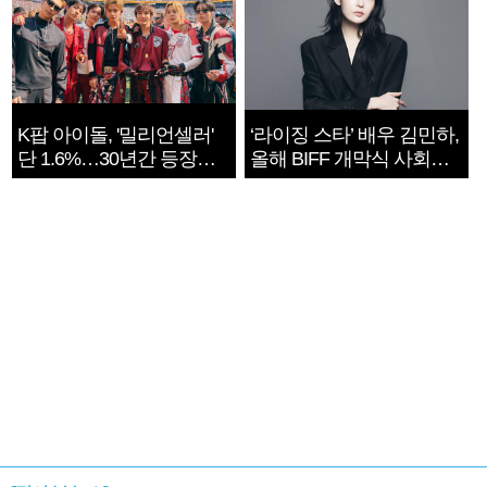
K팝 아이돌, '밀리언셀러'
‘라이징 스타’ 배우 김민하,
단 1.6%…30년간 등장
올해 BIFF 개막식 사회자
1182개팀 전수조사
확정